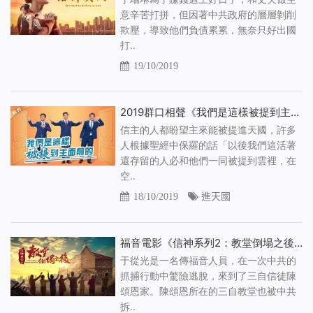
意辛苦打拼，但因著中共政府的層層剝削
欺壓，導致他們負債累累，無奈只好出國
打..
19/10/2019
2019群口相聲《我們是這樣被提到主面前的》基督教會綜藝節目
信主的人都盼望主來能被提進天國，許多
人根據聖經中保羅的話「以後我們這活著
還存留的人必和他們一同被提到雲裡，在
空..
18/10/2019
進天國
福音電影《信神系列2：教堂倒塌之後》為中共禱告是否合神心意
于從光是一名傳福音人員，在一次中共的
抓捕行動中驚險逃脫，來到了三自信徒陳
頌恩家。陳頌恩所在的三自教堂也被中共
拆..