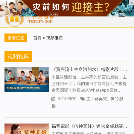
首頁
每日靈糧
天國福音
基督徒見證
信仰解答
聖經
當前位置
首頁
»
視頻推薦
視頻推薦
《寶座流出生命河的水》精彩片段：怎樣尋找神作工的腳蹤
末世災難頻發，主再來的預言已應驗，主
已經回來了，我們如何才能迎接到主被提
進天國呢？歡迎加入WhatsApp靈修..
10/01/2020
主耶穌再來
,
神的腳
蹤
福音電影《信神真好》追求金錢就能獲得幸福嗎
丁瑞琳為了賺錢過上好日子，和丈夫做生