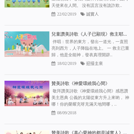
天使來在人間。 沒有謊言沒有詭詐欺..
22/02/2019
誠實人
兒童讚美詩歌《人子已顯現》救主耶穌已重返人間
伴唱：世界的東方，發出一道光，一直照
亮到西方，人子降臨在地上。 一 救主已重
歸，他是全能神，發表真理開辟..
18/02/2019
迎接主來
贊美詩歌《神愛環繞我心間》
敬拜讚美詩歌《神愛環繞我心間》感恩讚
美主恩典 公義的太陽從東方升上來喲， 神
哪！你的榮耀充呀充滿天地間哪，..
08/09/2018
贊美詩歌《真心愛神的都是誠實人》【基督教會舞蹈】