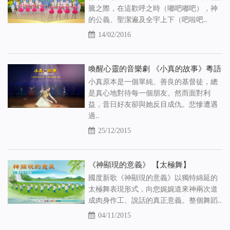
騰之際，在這歡呼之時（嘟吧嘟吧），神
的公義、聖潔遍及全宇上下（吧啦吧..
14/02/2016
喚醒心靈的音樂劇 《小真的故事》粵語
小真原本是一個單純、善良的基督徒，總
是真心地對待每一個朋友。然而面對利
益，昔日好­友卻與她反目成仇。悲慘遭遇
過..
25/12/2015
《神顯現的意義》 【太極舞】
國度新歌《神顯現的意義》以獨特綿延的
太極舞表現形式，向您娓娓道來神兩次道
成肉身作­工、說話的真正意義。整個舞蹈..
04/11/2015