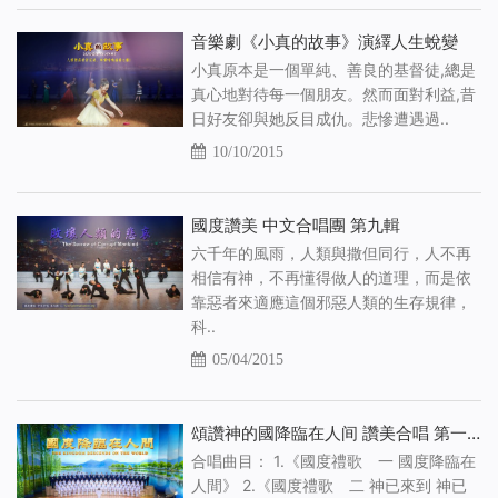
音樂劇《小真的故事》演繹人生蛻變
小真原本是一個單純、善良的基督徒,總是
真心地對待每一個朋友。然而面對利益,昔
日好­友卻與她反目成仇。悲慘遭遇過..
10/10/2015
國度讚美 中文合唱團 第九輯
六千年的風雨，人類與撒但同行，人不再
相信有神，不再懂得做人的道理，而是依
靠惡者來適應這個邪惡人類的生存規律，
科..
05/04/2015
頌讚神的國降臨在人间 讚美合唱 第一輯
合唱曲目： 1.《國度禮歌 一 國度降臨在
人間》 2.《國度禮歌 二 神已來到 神已