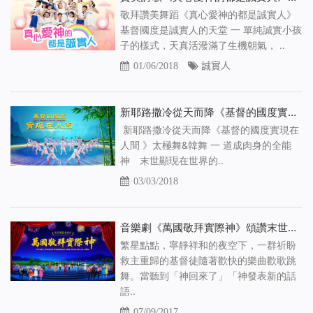
敬拜讚美舞蹈《真心愛神的都是誠實人》
基督國度是誠實人的天堂 一 單純誠實小孩
子的樣式，天真活潑滿了生機朝氣， ..
01/06/2018
誠實人
新耶路撒冷從天而降《基督的國度實現在人間 》太極舞&韓舞
新耶路撒冷從天而降《基督的國度實現在
人間 》太極舞&韓舞 一 道成肉身的全能
神 末世顯現在世界的..
03/03/2018
音樂劇《萬國敬拜實際神》頌讚末世基督救世主帶來國度降臨
繁星點點，寧靜祥和的夜空下，一群祈盼
救主重歸的基督徒隨著歡快的樂曲歡歌跳
舞。當聽到「神回來了」「神發表新的話
語..
07/09/2017