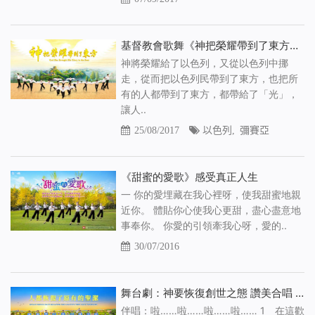
基督教會歌舞《神把榮耀帶到了東方》神已「駕雲」重歸
神將榮耀給了以色列，又從以色列中挪
走，從而把以色列民帶到了東方，也把所
有的人都帶到了東方，都帶給了「光」，
讓人..
25/08/2017
以色列
,
彌賽亞
《甜蜜的愛歌》感受真正人生
一 你的愛埋藏在我心裡呀，使我甜蜜地親
近你。 體貼你心使我心更甜，盡心盡意地
事奉你。 你愛的引領牽我心呀，愛的..
30/07/2016
舞台劇：神要恢復創世之態 讚美合唱 第十三輯
伴唱：啦……啦……啦……啦…… 1 在這歡