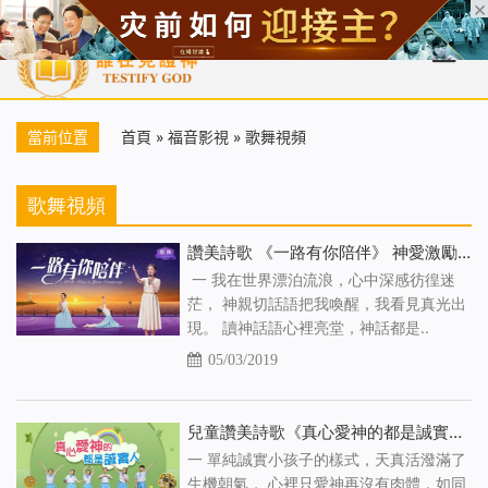
首頁
每日靈糧
天國福音
基督徒見證
信仰解答
聖經
當前位置
首頁
»
福音影視
»
歌舞視頻
歌舞視頻
讚美詩歌 《一路有你陪伴》 神愛激勵我前行
一 我在世界漂泊流浪，心中深感彷徨迷
茫， 神親切話語把我喚醒，我看見真光出
現。 讀神話語心裡亮堂，神話都是..
05/03/2019
兒童讚美詩歌《真心愛神的都是誠實人》誠實人才是天國的子民
一 單純誠實小孩子的樣式，天真活潑滿了
生機朝氣， 心裡只愛神再沒有肉體，如同