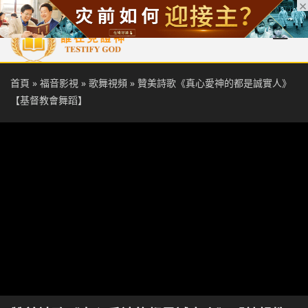
首頁
每日靈糧
天國福音
基督徒見證
信仰解答
聖經
首頁
»
福音影視
»
歌舞視頻
»
贊美詩歌《真心愛神的都是誠實人》
【基督教會舞蹈】