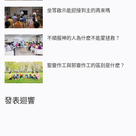
坐等啟示能迎接到主的再來嗎
不順服神的人為什麽不能蒙拯救？
聖靈作工與邪靈作工的區别是什麽？
發表迴響