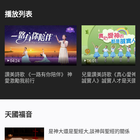
我心裡只有神只有真理，神話語已成為我的生命。
天天活在神話的引導之下，蒙神祝福有聖靈帶領，
播放列表
接受神的鑒察活在神面前，真心愛神就是幸福快樂。
天天活在神話的引導之下，蒙神祝福有聖靈帶領，
基督的國度是誠實人的天堂，
是誠實人的美好家鄉美好家鄉。
《跟隨羔羊唱新歌》
04:24
06:01
讚美詩歌 《一路有你陪伴》 神
兒童讚美詩歌《真心愛神
愛激勵我前行
誠實人》誠實人才是天國
天國福音
是神大還是聖經大,談神與聖經的關係