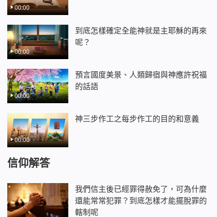
00:00
到底怎樣確定全能神就是主耶穌的再來
呢？
00:00
預言國度美景、人類歸宿與神應許祝福
的話語
00:00
神三步作工之每步作工的目的和意義
00:00
信仰解答
我們信主後已經罪得赦免了，可為什麼
還能常常犯罪？到底怎樣才能擺脫罪的
轄制呢