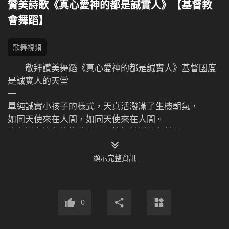
贊美詩歌《真心愛神的都是誠實人》【基督教
會舞蹈】
歌舞視頻
敬拜讚美舞蹈《真心愛神的都是誠實人》基督國度
是誠實人的天堂
一
單純誠實小孩子的樣式，天真活潑滿了生機朝氣，
如同天使來在人間，如同天使來在人間。
沒有謊言沒有詭詐欺騙，心懷坦蕩活得有尊嚴，
心歸給神讓神信得過，是神所喜愛的誠實人。
喜愛真理的都是心靈誠實都是心靈誠實的人，
顯示完整資訊
誠實的人以實行真理為樂，順服神心靈平安，
敬畏神遠離惡憑神話活著，活在神話裡釋放自由，
接受神的鑒察活在神面前，愛神就是幸福，就是快樂。
0
二
心裡愛神踏實有享受，按神話行事活得真輕鬆，