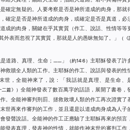
點是確定無疑的。人要考察是否是神所道成的肉身，那就
說，確定是否是神所道成的肉身，或確定是否是真道，必
所道成的肉身，關鍵在乎其實質（作工、說話、性情等等
其外表而忽視了其實質，那就是人的愚昧無知了。
」
（《
就是道路、真理、生命；……
」
主耶穌發表了許
（約14:6）
了神救贖全人類的工作。主耶穌的作工、說話與發表的性
末世，全能神來了，說：「
我話就是真理、是生命、
全能神發表了數百萬字的話語，展開了書卷，
十二篇》）
工作。全能神審判刑罰、拯救敗壞人類的作工再次證實了
他末世再來作審判的工作，並且還是以道成肉身成為人子
教會發聲說話。全能神的作工正應驗了主耶穌再來的預言
就能發表真理，發表神的性情，就能作神末世的審判工作