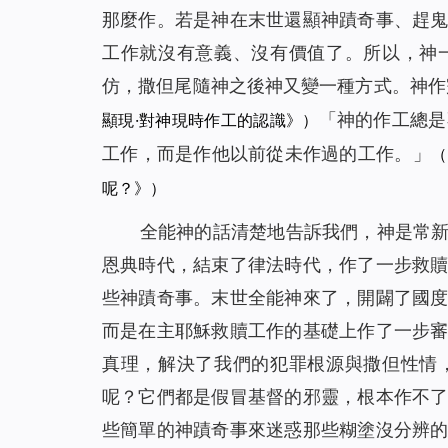
那麼作。若是神在末世還顯神蹟奇事、趕
工作就沒有意義、沒有價值了。所以，神
仿，撒但尾隨神之後神又變一種方式。神作
「
神的作工總是
顯現·對神現時作工的認識》）
工作，而是作他以前從未作過的工作。
」
（
呢？》）
全能神的話清楚地告訴我們，神是常
恩典時代，結束了律法時代，作了一步救
些神蹟奇事。末世全能神來了，開闢了國
而是在主耶穌救贖工作的基礎上作了一步
真理，解決了我們的犯罪根源與撒但性情
呢？它們都是假冒基督的邪靈，根本作不
些簡單的神蹟奇事來迷惑那些糊塗沒分辨