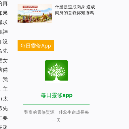
的再
什麼是道成肉身 道成
肉身的意義你知道嗎
如果
尋求
聽神
知沒
每日靈修App
假先
童女
防備
，我
，主
每日靈修app
（太
假先
豐富的靈修資源 伴您生命成長每
主要
一天
來迷