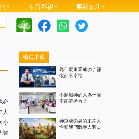
習
福音影視
焦點關注
精選推薦
為什麼事業成功了卻
依然不幸福
不順服神的人為什麽
不能蒙拯救？
他必
作大
神道成肉身的正常人
因小
性和我們敗壞人類的
的寶
人性到底有什麼區別