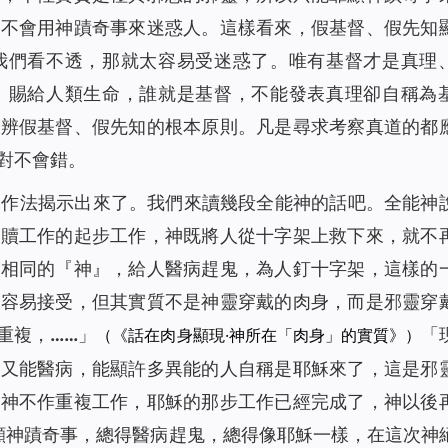
對不會用神蹟奇事來迷惑人。這樣看來，假基督、假先知
我們看不透，那就太容易受迷惑了。唯有基督才是真理
、賜給人類生命，誰就是基督，不能發表真理卻自稱為
分辨假基督、假先知的根本原則。凡是尋求考察真道的都
對不會錯。
的作法揭示出來了。我們來讀幾段全能神的話吧。全能神
救贖工作的起步工作，神既將人從十字架上救下來，就不
穌相同的『神』，給人醫病趕鬼，為人釘十字架，這樣的
都容易接受，但其實質不是神靈穿戴的肉身，而是邪靈穿
重複，……
」
「
（《話在肉身顯現·神所在「肉身」的實質》）
、又能醫病，能顯許多異能的人自稱是耶穌來了，這是邪
！神不作重複工作，耶穌的那步工作已經完成了，神以後
顯神蹟奇事，總得醫病趕鬼，總得像耶穌一樣，在這次神