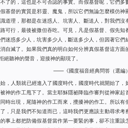
仿不了的，這也是不可否認的事實。而假基督呢，它們多
，假基督的實質是邪靈、魔鬼，所以它們無論怎麼模仿神
知識道理，那都是在迷惑人、坑害人、斷送人，對我們沒
無路可行，最後被撒但吞吃。可見，凡是假基督、假先知
它們迷惑多少人，坑害多少人，斷送多少人，但因著它們
自消自滅了。如果我們真的明白如何分辨真假基督這方面
拒絕聽神的聲音，迎接神的顯現了。
——《國度福音經典問答（選編
開始，人類就已經進入了國度時代，國度時代就開始了，
，被神的作工甩下了。當主耶穌隱祕降臨作審判從神家起
也同時出現，尾隨神的作工而來，攪擾神的作工。所以有
臨了，只是我們不知道而已，這時我們更應該主動尋求考
來的事上都把防備假基督當作第一要緊的事，卻不注重該