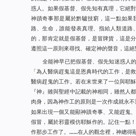
惑人。如果假基督、假先知有真理，它絕
神蹟奇事那是屬於黔驢技窮，這一點如果
路、生命，誰能發表真理、指給人類道路
的，那肯定就是假基督，是冒牌貨，這是
遵照這一原則來尋找、確定神的聲音，這絕
全能神早已把假基督、假先知迷惑人
「
為人醫病趕鬼這是恩典時代的工作，是
醫病趕鬼的工作。若在末世來了一位與耶
『神』雖與聖經中記載的神相同，雖然人
肉身，因為神作工的原則是一次作成就永不
如果出現一個又能顯神蹟奇事、又能趕鬼
假冒，屬於邪靈模仿耶穌作的。記住一點
作那步工作了。……在人的觀念裡，神總得