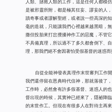
人類、拯救人類的工作，這是任何人都模
是被邪靈所附，都是極其狂妄、謬妄的人
蹟奇事或者謬解聖經，或者說一些高深的
毫的造就，只能讓我們心裡越來越黑暗，
撒但投胎來打岔攪擾神作工的惡魔，不管
不具備真理，所以過不了多久都會倒下、
理，那我們絕不會因著怕受假基督的迷惑而
自從全能神發表真理作末世審判工作
我們還停留在恩典時代信神，那就落後了
工作時，必然會有許多假基督、迷惑人的
督出現的時候，其實神已經來了，隱祕降
的末世作工。但現在有很多人在對待主再