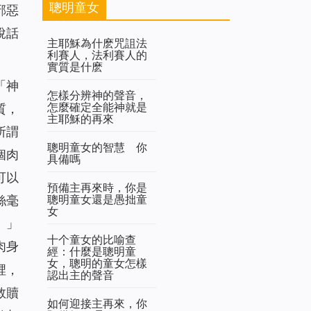
聰明童女
邪惡
說話
主耶穌為什麽咒詛法
利賽人，法利賽人的
實質是什麽
「
神
怎樣分辨神的聲音，
怎麼確定全能神就是
質，
主耶穌的再來
所謂
聰明童女的智慧 你
個肉
具備嗎
可以
預備主再來時，你是
聰明童女還是愚拙童
絲毫
女
。
」
十个童女的比喻查
肉身
經：什麼是聰明童
女，聰明的童女怎樣
裡，
認出主的聲音
救贖
如何迎接主再來，你