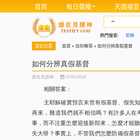
首頁
每日靈糧
天國福音
熱門搜索:
耶穌
當前位置
首頁
»
信仰解答
»
如何分辨真假基督
如何分辨真假基督
誰在見證神
07/03/2020
相關答案：
主耶穌確實預言末世有假基督、假先
再來，難道我們就不相信嗎？有許多人在
事，而不注重怎麼迎接新郎來，怎麼才能
失大呀？事實上，不管我們怎麼防備假基