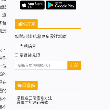
顯點
、道
基督
郵件訂閱
應該
點擊訂閱 給您更多靈裡幫助
天國福音
說：
基督徒見證
再作
一位
戴的
現在
每日靈修
靈的
掌握這三個靈修方法
再不
靈修才能達到果效
絕不