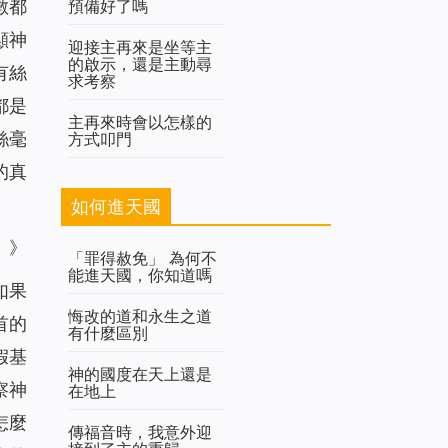
預備好了嗎
數都
顯神
迎接主再來是坐等主
的啟示，還是主動尋
有絲
求考察
都是
主再來時會以怎樣的
絲毫
方式叩門
的真
如何進天國
）》
「罪得赦免」 為何不
能進天國，你知道嗎
如果
悔改的道和永生之道
首的
有什麼區別
假基
神的國度在天上還是
察神
在地上
怎麼
傳福音時，我意外迎