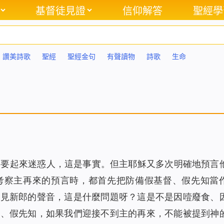
基督徒見證
信仰解答
聖經學
讚美詩歌
聖經
聖經金句
有聲讀物
詩歌
生命
知要起來迷惑人，這是事實。但主耶穌又多次明確地預言
考察主再來的預言時，都首先把防備假基督、假先知當
聽見新郎的聲音，這是什麼問題呀？這是不是因噎廢食、
督、假先知，如果我們迎接不到主的再來，不能被提到神