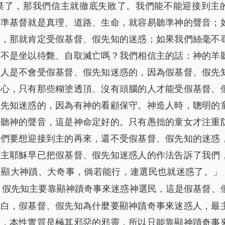
棄了，那我們信主就徹底失敗了。我們能不能迎接到主
認準基督就是真理、道路、生命，就容易聽準神的聲音；
事，那就肯定受假基督、假先知的迷惑；如果我們絲毫不
這不是坐以待斃、自取滅亡嗎？我們相信主的話：神的羊
的人是不會受假基督、假先知迷惑的，因為假基督、假先
擔心，只有那些糊塗透頂、沒有頭腦的人才能受假基督、
假先知迷惑的，因為有神的看顧保守。神造人時，聰明的
羊聽神的聲音，這是神命定好的。只有愚拙的童女才注重
我們要想迎接到主的再來，還不受假基督、假先知的迷惑
，主耶穌早已把假基督、假先知迷惑人的作法告訴了我們
，顯大神蹟、大奇事，倘若能行，連選民也就迷惑了。
」
、假先知主要靠顯神蹟奇事來迷惑神選民，這是假基督、
明白，假基督、假先知為什麼要顯神蹟奇事來迷惑人，最
理，本性實質是極其邪惡的邪靈，所以只能靠顯神蹟奇事