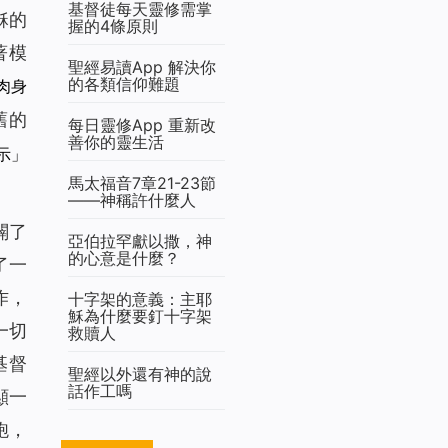
基督徒每天靈修需掌
穌的
握的4條原則
著模
聖經易讀App 解決你
的各類信仰難題
肉身
舊的
每日靈修App 重新改
善你的靈生活
示」
馬太福音7章21-23節
——神稱許什麼人
闢了
亞伯拉罕獻以撒，神
的心意是什麼？
了一
作，
十字架的意義：主耶
穌為什麼要釘十字架
一切
救贖人
基督
聖經以外還有神的說
話作工嗎
顯一
飽，