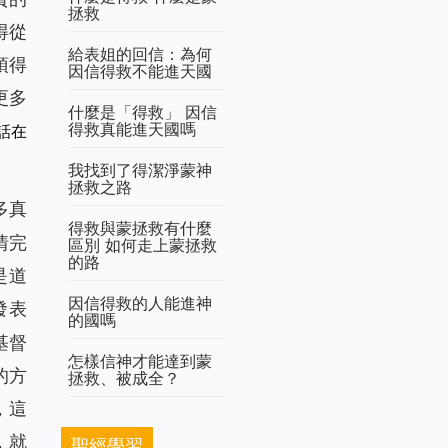
拯救
得從
給表姐的回信：為何
須得
因信得救不能進天國
更多
什麼是「得救」 因信
得救真能進天國嗎
話在
我找到了得潔淨蒙神
拯救之路
多真
得救與蒙拯救有什麼
情完
區別 如何走上蒙拯救
的路
是道
因信得救的人能進神
發表
的國嗎
基督
怎樣信神才能達到蒙
的方
拯救、被成全？
，這
，就
聖經學習