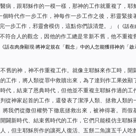
鬼醫病，跟耶穌作的一模一樣，那神的工作就重複了，耶
一個時代作一步工作，神每作一步工作之後，邪靈緊接
完一步工作，邪靈會模仿，這點你們該清楚。
」
（《話在
不符合人的觀念，因他的作工總是常新不舊，他不重複
《話在肉身顯現·將神定規在「觀念」中的人怎能獲得神的「啟
新不舊的神，神不作重複工作。就像主耶穌來作工時，開
贖的工作，將人類從罪中救贖出來，為了達到作工果效顯
度時代，結束了恩典時代，但他並不重複主耶穌作過的工
審判從神家起首的工作，還發表了潔淨人類、拯救人類的
，將我們從撒但權勢下徹底拯救出來，被神得著。而假
了開闢新時代、結束舊時代的工作，它們只能模仿主耶穌
的人，但主耶穌所作的讓死人復活、五餅二魚讓五千人吃