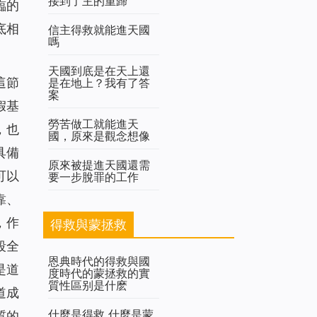
接到了主的重歸
臨的
底相
信主得救就能進天國
嗎
天國到底是在天上還
這節
是在地上？我有了答
案
假基
勞苦做工就能進天
，也
國，原來是觀念想像
具備
原來被提進天國還需
可以
要一步脫罪的工作
靠、
，作
得救與蒙拯救
段全
恩典時代的得救與國
是道
度時代的蒙拯救的實
質性區别是什麽
道成
什麼是得救 什麼是蒙
質的