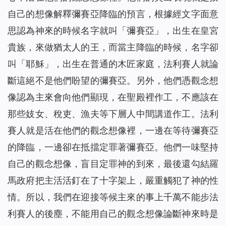
自己的想像解釋彌賽亞降臨的預言，根據經文字面意
思認為神來的時候名字就叫「彌賽亞」，出生在皇宮
貴族，來做猶太人的王，而當主降臨的時候，名字卻
叫「耶穌」，出生在普通的木匠家庭，法利賽人就論
斷這絕不是他們盼望的彌賽亞。另外，他們憑觀念想
像認為主來會向他們顯現，在聖殿裡作工，不應該在
那些妓女、稅吏、漁夫等下層人中間講道作工。法利
賽人就是活在他們的觀念想像裡，一邊在等待彌賽亞
的降臨，一邊卻在抵擋定罪著彌賽亞。他們一味堅持
自己的觀念想像，盲目定罪神的到來，最後還勾結羅
馬政府把主活活釘在了十字架上，嚴重觸犯了神的性
情。所以，我們在迎接等候主來的事上千萬不能步法
利賽人的後塵，不能用自己的觀念想像論斷神來時是