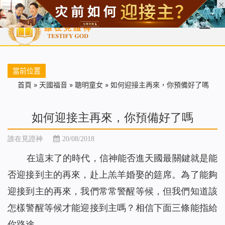
首頁
每日靈糧
天國福音
基督徒見證
信仰解答
聖經
當前位置
首頁
»
天國福音
»
聰明童女
»
如何迎接主再來，你預備好了嗎
如何迎接主再來，你預備好了嗎
誰在見證神
20/08/2018
在這末了的時代，信神能否進天國最關鍵就是能
否迎接到主的再來，赴上羔羊婚娶的筵席。為了能夠
迎接到主的再來，我們常常警醒等候，但我們知道該
怎樣警醒等候才能迎接到主嗎？相信下面三條能指給
你路途。