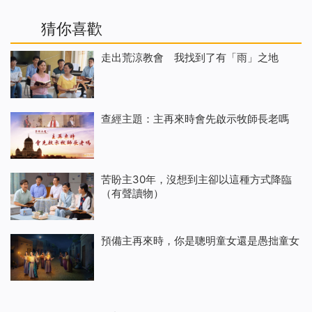
猜你喜歡
走出荒涼教會 我找到了有「雨」之地
查經主題：主再來時會先啟示牧師長老嗎
苦盼主30年，沒想到主卻以這種方式降臨
（有聲讀物）
預備主再來時，你是聰明童女還是愚拙童女