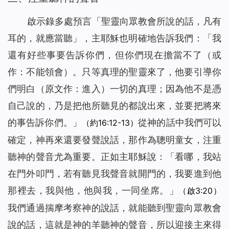
啟示錄多處預言「
聖靈向眾教會所說的話，凡有
耳的，就應當聽
」，主耶穌也明確地告訴我們：「
我
還有好些事要告訴你們，但你們現在擔當不了
（或
作：不能領會）
。只等真理的聖靈來了，他要引導你
們明白
（原文作：進入）
一切的真理；因為他不是憑
自己說的，乃是把他所聽見的都說出來，並要把將來
的事告訴你們。
」
從神的話中我們可以
（約16:12-13）
確定，神再來還要發聲說話，那作為聰明童女，注重
聽神的聲音尤為重要。正如主耶穌說：「
看哪，我站
在門外叩門，若有聽見我聲音就開門的，我要進到他
那裡去，我與他，他與我，一同坐席。
」
（啟3:20）
我們通過揣摩考察神的說話，就能聽到聖靈向眾教會
說的話，這就是神的羊聽神的聲音，所以迎接主來得