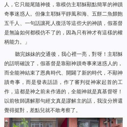
人，它只能尾隨神後，靠模仿主耶穌顯點簡單的神蹟
奇事迷惑人。但像主耶穌平靜風和海、五餅二魚餵飽
五千人、一句話讓死人復活等這些大的神蹟，假基督
是無論如何都模仿不了的，因為只有神才有這樣的權
柄能力。」
聽完姊妹的交通後，我心裡一亮，對呀！主耶穌
的話明確說了，假基督是靠顯神蹟奇事來迷惑人的，
而全能神結束了恩典時代、開闢了新的時代，不顯神
蹟奇事，而是發表話語，作了審判從神家起首的工
作，這都是神之前未作過的，全能神就是真基督呀！
以前牧師講解那句經文真是謬解主的話，我沒分辨還
覺得挺對，差點兒就不敢考察了。