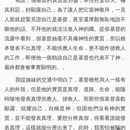
相反，假基督的實質是邪靈，本性狂妄自大、極
其邪惡，好顯露自己，為了讓人把它當神敬拜，一見
人面就趕緊見證自己是基督，甚至還厚顏無恥地說不
聽他的話、不拜他的就沒法進入神的國。從假基督的
流露中看到，假基督絲毫不具備神性的實質，所以根
本發表不出真理，不能供應人生命，更不能作拯救人
的工作，即便他一個勁說自己是基督也代表不了神，
最終都會被事實顯明的。」
我從姊妹的交通中明白了，基督雖然與人一樣有
人的外殼，但是他的實質是真理、道路、生命，能隨
時隨地發表真理供應人、拯救人。而那些假基督喜歡
顯露、炫耀自己，自稱是神，但因他們沒有神的實
質，並不能發表真理。要想分辨真假，得看看誰能發
表真理，這樣就能分辨出來了。此時，我害怕被騙的