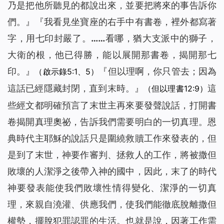
乃是把他所聽見的都說出來，並要把將來的事告訴你
們。
』『
我看見坐寶座的右手中有書卷，裡外都寫著
字，用七印封嚴了。……看哪，猶大支派中的獅子，
大衛的根，他已得勝，能以展開那書卷，揭開那七
印。
』
『
但以理啊，你只管去；因為
（啟示錄5:1、5）
這話已經隱藏封閉，直到末時。
』
這
（但以理書12:9）
些經文都明確預言了末世主再來要發聲說話，打開書
卷揭開真理奧祕，告訴我們需要明白的一切真理。恩
典時代主耶穌的說話只是圍繞救贖工作來發表的，但
是到了末世，神要作審判、拯救人的工作，將被撒但
敗壞的人潔淨之後帶入神的國中，因此，末了的時代
神要發表能使我們敗壞性情得變化、潔淨的一切真
理，來親自澆灌、供應我們，使我們能徹底脫離撒但
權勢，擺脫犯罪認罪的生活。也就是說，因著工作需