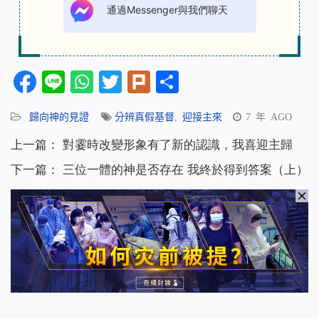
通過Messenger與我們聊天
Facebook
Line
WhatsApp
Twitter
Plurk
分
享
歸向神的見證
分辨真假基督
,
迎接主來
7 年 AGO
上一篇：
對霎時改變形象有了新的認識，我喜迎主歸
下一篇：
三位一體的神是否存在 我終於得到答案（上）