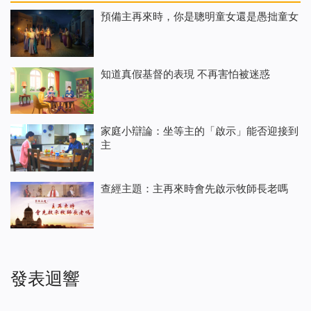
預備主再來時，你是聰明童女還是愚拙童女
知道真假基督的表現 不再害怕被迷惑
家庭小辯論：坐等主的「啟示」能否迎接到
主
查經主題：主再來時會先啟示牧師長老嗎
發表迴響