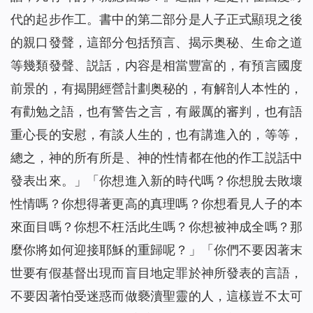
代的起步作工。書中的第二部分是人子正式顯現之後
的親口發聲，這部分包括預言、揭示奥秘、生命之道
等幾類發聲、説話，内容是相當豐富的，有預言國度
前景的，有揭開經營計劃奥秘的，有解剖人本性的，
有勸勉之語，也有警告之言，有嚴厲的審判，也有語
重心長的安慰，有談人生的，也有講進入的，等等，
總之，神的所有所是、神的性情都在他的作工説話中
發表出來。
」「
你想進入新的時代嗎？你想脫去敗壞
性情嗎？你想得著更高的真理嗎？你想看見人子的本
來面目嗎？你想不枉活此生嗎？你想被神成全嗎？那
麼你將如何迎接耶穌的重歸呢？
」「
你們不要因著末
世要有假基督出現而盲目地定罪於神所發表的言語，
不要因著怕受迷惑而做褻瀆聖靈的人，這樣豈不太可