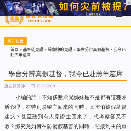
首頁
每日靈糧
天國福音
基督徒見證
信仰解答
聖經
當前位置
首頁
»
基督徒見證
»
歸向神的見證
»
學會分辨真假基督，我今已
赴羔羊筵席
學會分辨真假基督，我今已赴羔羊筵席
誰在見證神
19/08/2019
小編的話：不知多數弟兄姊妹是不是都有這種矛
盾心理，在特別盼望主回來的同時，又害怕被假基督
迷惑？甚至聽到有人見證主回來了，想考察卻又不
敢？那究竟如何在防備假基督的同時，迎接到主的重