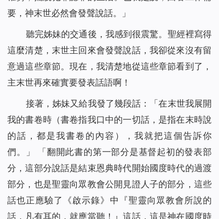
要，神末世必然會發聲說話。」
聽完姊妹的交通後，我感到很震驚。聖經裡寫得
這麼清楚，末世主回來會發聲說話，我卻從來沒有留
意過這些章節。現在，我清楚地從這些章節看到了，
主末世再來確實要發表話語啊！
接著，姊妹又給我發了幾段話：「
在末世我展開
我的書卷時（書卷指我口中的一切話，是指在末時說
的話，都是我書卷的內容），我就把這個告訴你
們。
」 「
翻開此書的第一部分是基督起初的發表部
分，這部分說話是結束恩典時代開始國度時代的過渡
部分，也是聖靈向眾教會公開見證人子的部分，這些
話也正應驗了《啟示錄》中『聖靈向眾教會所說的
話，凡有耳的，就應當聽！』這話，這是神在國度時