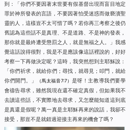
到：「
你們不要因著末世要有假基督出現而盲目地定
罪於神所發表的言語，不要因著怕受迷惑而做褻瀆聖
靈的人，這樣豈不太可惜了嗎？若你再三考察之後仍
舊認為這些話不是真理、不是道路、不是神的發表，
那你就是最終遭受懲罰之人，就是無福之人。
」我感
覺這話說得很對，我是不是應該像這話裡說的，好好
考察一下再做決定呢？這時，我突然想到主耶穌說：
「
你們祈求，就給你們；尋找，就尋見；叩門，就給
你們開門。
」
是呀！主教導我們要學
（馬太福音7:7）
會禱告尋求，雖然我現在還不確定真假，但如果我不
去讀這些話，不實際地去尋求，又怎麼能知道這到底
是真還是假呢？萬一真是主耶穌再來的說話，我卻不
接受，那豈不是就錯過迎接主再來的機會了嗎？