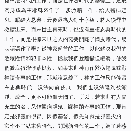
複律法時代的工作，而是在律法時代的基礎上，道成
肉身成為主耶穌來作了一步救贖工作，給人醫病趕
鬼、賜給人恩典，最後還為人釘十字架，將人從罪中
救贖出來。而末世主再來時，也沒有重複恩典時代的
工作，而是根據末世之人的需要開闢了國度時代，發
表話語作了審判從神家起首的工作，以此解決我們的
敗壞性情和犯罪本性，拯救我們脫離撒但權勢，使我
們徹底得潔淨蒙拯救。如果末世神再作醫病趕鬼或顯
神蹟奇事的工作，那就沒意義了，神的工作只能停留
在恩典時代，沒法向前發展，我們也沒法達到被潔
淨、成全，更不可能進天國了。所以，若末世有人冒
充主的名，又作醫病趕鬼、顯神蹟奇事的工作，那肯
定是邪靈的假冒。因假基督、假先知就是邪靈投胎，
它作不了結束舊時代、開闢新時代的工作，為了迷惑