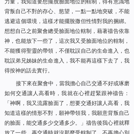
力量，我知道要想擺脫臉面地位的轄制，得有意識地
背叛自己不對的存心、慾望，一點一點地突破，不能
逃避這個環境，這樣才能擺脫撒但性情對我的捆綁。
想想自己之前聚會總受臉面地位轄制，藉著禱告依靠
神，也能放下一些了，這次我又受臉面地位的轄制，
不能獲得聖靈的帶領，不僅耽誤自己的生命進入，也
耽誤弟兄姊妹的生命進入，我不能再這樣下去了，我
得按神的話去實行。
接下來在聚會中，當我擔心自己交通不好或琢磨
如何交通讓人高看時，我就在心裡趕緊跟神禱告：
「神啊，我又流露臉面了，想要交通好讓人高看，我
知道這樣的情形不對，願神帶領我，我願意背叛自己
的臉面，能交通多少交通多少。」禱告後我心裡就釋
放了一些，再交通時就沒那麼受轄制了，不再擔心別