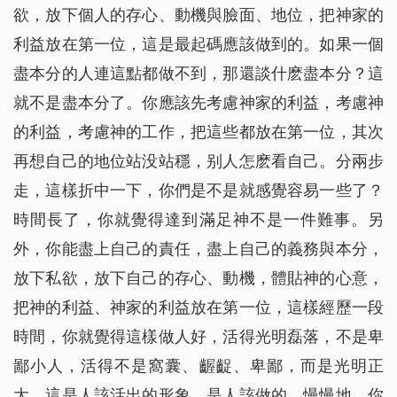
欲，放下個人的存心、動機與臉面、地位，把神家的
利益放在第一位，這是最起碼應該做到的。如果一個
盡本分的人連這點都做不到，那還談什麽盡本分？這
就不是盡本分了。你應該先考慮神家的利益，考慮神
的利益，考慮神的工作，把這些都放在第一位，其次
再想自己的地位站没站穩，别人怎麽看自己。分兩步
走，這樣折中一下，你們是不是就感覺容易一些了？
時間長了，你就覺得達到滿足神不是一件難事。另
外，你能盡上自己的責任，盡上自己的義務與本分，
放下私欲，放下自己的存心、動機，體貼神的心意，
把神的利益、神家的利益放在第一位，這樣經歷一段
時間，你就覺得這樣做人好，活得光明磊落，不是卑
鄙小人，活得不是窩囊、齷齪、卑鄙，而是光明正
大，這是人該活出的形象，是人該做的。慢慢地，你