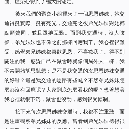
面、虛榮心得到了極大的滿足。
後來我們的聚會小組裡來了一個
思恩
姊妹，她交
通得挺實際、挺有亮光，交通完之後弟兄姊妹對她都
點頭贊同，並且跟她互動。而到我交通時，沒人吱
聲，弟兄姊妹也不像之前那樣回應我了。我心裡很難
受，感覺弟兄姊妹都喜歡
思恩
，不喜歡我了。得不到
關注的我，感覺自己在聚會時就像個局外人一樣，我
不禁開始胡思亂想：是不是我交通的沒
思恩
姊妹交通
的好呀？還是我交通的思路有些亂？不然弟兄姊妹怎
麼都沒有回應呢？大家到底怎麼看我的呢？想著想著
我心裡就很下沉，聚會也沒勁，感到很受轄制。
接下來每次
思恩
姊妹交通時，我都不注重聽，而
是注重觀察弟兄姊妹的反應。當看到弟兄姊妹聽得很