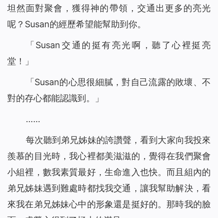
坦然面對聚會，獲得神的帶領，交通出更多的亮光
呢？Susan的經歷希望能幫助到你。
「Susan交通的挺有亮光啊，聽了心裡挺亮
堂！」
「Susan的心思很細膩，對自己流露的敗壞、不
對的存心都能認識到。」
……
每次聽到弟兄姊妹的誇讚聲，看到大家向我投來
羨慕的目光時，我心裡都美滋滋的，覺得在我們聚會
小組裡，數我素質最好，生命進入也快。而且組內的
弟兄姊妹遇到難處時都找我交通，讓我幫助解決，看
來我在弟兄姊妹心中的形象還是挺好的。那時我的臉