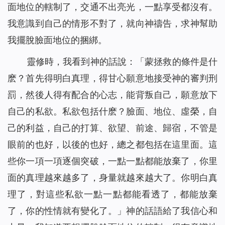
面地位的轄制了，交通不出亮光，一點享受都沒有。
我意識到自己的情形不對了，就向神禱告，求神幫助
我擺脫臉面地位的捆綁。
靈修時，我看到神的話說：「
蒙拯救的條件是什
麽？首先得明白真理，得甘心願意地接受神的審判刑
罰，然後人得有配合的心志，能背叛自己，願意放下
自己的私欲。私欲包括什麽？臉面、地位、虛榮，自
己的利益，自己的打算、欲望、前途、歸宿，不管是
眼前的也好，以後的也好，總之都包括在這里面。這
些你一項一項逐個突破，一點一點都能放棄了，你里
面的真理越來越多了，身量就越來越大了。你明白真
理了，對這些私欲一點一點都能看透了，都能放棄
了，你的性情就有變化了。
」神的話語給了我信心和