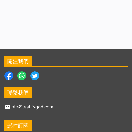
關注我們
聯繫我們
info@testifygod.com
郵件訂閱