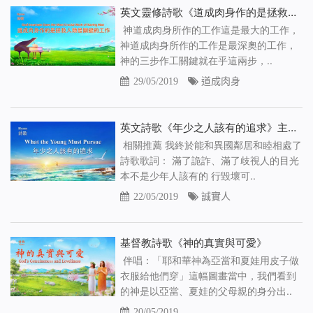
英文靈修詩歌《道成肉身作的是拯救人類最關鍵的工作》【中文字幕】
神道成肉身所作的工作這是最大的工作，
神道成肉身所作的工作是最深奧的工作，
神的三步作工關鍵就在乎這兩步，..
29/05/2019
道成肉身
英文詩歌《年少之人該有的追求》主對年少基督徒的良言相勸【中文字幕】
相關推薦 我終於能和異國鄰居和睦相處了
詩歌歌詞： 滿了詭詐、滿了歧視人的目光
本不是少年人該有的 行毀壞可..
22/05/2019
誠實人
基督教詩歌《神的真實與可愛》
伴唱：「耶和華神為亞當和夏娃用皮子做
衣服給他們穿」這幅圖畫當中，我們看到
的神是以亞當、夏娃的父母親的身分出..
20/05/2019