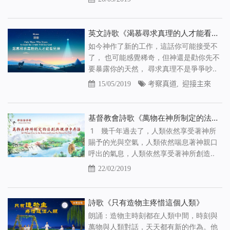
英文詩歌《渴慕尋求真理的人才能看見神》【中文字幕】
如今神作了新的工作，這話你可能接受不
了， 也可能感覺稀奇，但神還是勸你先不
要暴露你的天然， 尋求真理不是爭爭吵..
15/05/2019
考察真道
,
迎接主來
基督教會詩歌《萬物在神所制定的法則與規律中存活》
1 幾千年過去了，人類依然享受著神所
賜予的光與空氣，人類依然喘息著神親口
呼出的氣息，人類依然享受著神所創造..
22/02/2019
詩歌《只有造物主疼惜這個人類》
朗誦：造物主時刻都在人類中間，時刻與
萬物與人類對話，天天都有新的作為。他