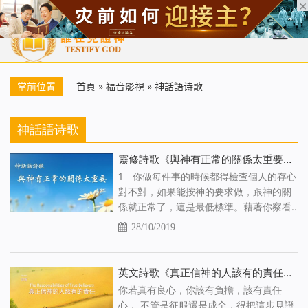
首頁
每日靈糧
天國福音
基督徒見證
信仰解答
聖經
當前位置
首頁
»
福音影視
»
神話語诗歌
神話語诗歌
靈修詩歌《與神有正常的關係太重要》【歌詞版中文字幕】
1 你做每件事的時候都得檢查個人的存心
對不對，如果能按神的要求做，跟神的關
係就正常了，這是最低標準。藉著你察看..
28/10/2019
英文詩歌《真正信神的人該有的責任》Official Lyric Video 官方完整版
你若真有良心，你該有負擔，該有責任
心， 不管是征服還是成全，得把這步見證