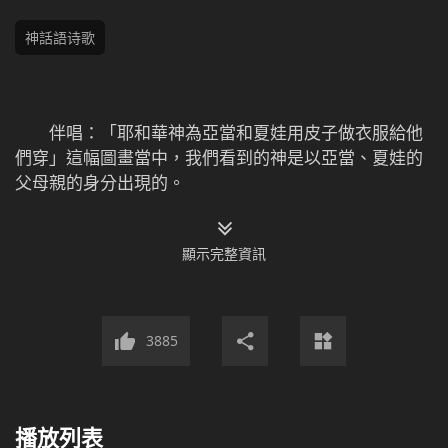
神話語诗歌
伴唱：「耶和華神為亞當和夏娃用皮子做衣服給他
們穿」這幅圖畫當中，我們看到的神是以亞當、夏娃的
父母親的身分出現的。
1 神造了這兩個人，神把他們當作伴侶，作為他倆
顯示完整資訊
唯一的親人，照顧他們的生活，也照顧他們的衣食住
行。這裡神是以亞當、夏娃的父母親的身分出現的。在
神作的這件事情當中，在人眼中看不到神的高大；看不
到神的至高無上；也看不到神的神祕莫測；更看不到神
3885
的烈怒威嚴；只看到了神的卑微、神的慈愛，看到了神
對人的牽掛、對人的責任與呵護。
播放列表
2 神對待亞當、夏娃的態度與方式就如人的父母牽