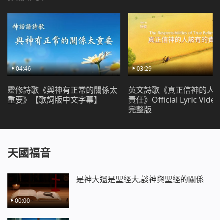
掛他們的兒女一樣，也如人類的父母疼愛、照顧、關心
他們的兒女一樣，實實在在，看得見、摸得著。神並不
以自己高大的地位自居，而是親自用皮子給人類做衣服
穿。這件事雖然簡單，甚至人認為不值得一提，但是又
讓所有跟隨神曾經對神充滿了渺茫想像的人見識到了神
04:46
03:29
的真實、神的可愛，看到了神的信實與神的卑微。
靈修詩歌《與神有正常的關係太
英文詩歌《真正信神的人
親愛的弟兄姊妹，看了本篇內容您有什麼看法或
重要》【歌詞版中文字幕】
責任》Official Lyric Vid
完整版
認識嗎？點擊右下方的「
在線暢聊
」窗口與我們探討
吧，我們24小時在線隨時與您交談。
天國福音
是神大還是聖經大,談神與聖經的關係
00:00