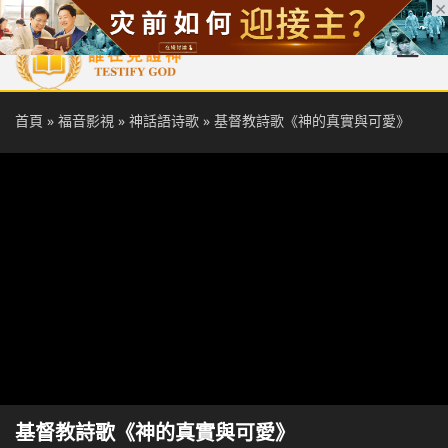
首頁
每日靈糧
天國福音
基督徒見證
信仰解答
聖經
首頁
»
福音影視
»
神話語诗歌
»
基督教詩歌《神的真實與可愛》
基督教詩歌《神的真實與可愛》