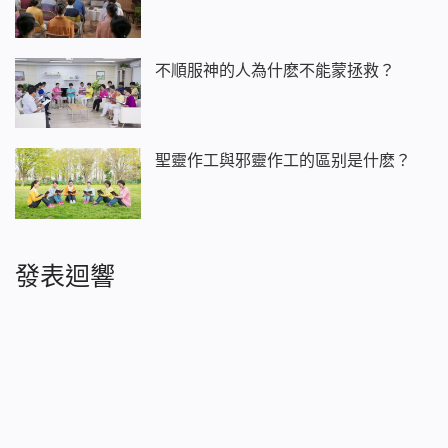
不順服神的人為什麽不能蒙拯救？
聖靈作工與邪靈作工的區别是什麽？
發表迴響