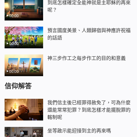
到底怎樣確定全能神就是主耶穌的再來
呢？
00:00
預言國度美景、人類歸宿與神應許祝福
的話語
00:00
神三步作工之每步作工的目的和意義
00:00
信仰解答
我們信主後已經罪得赦免了，可為什麼
還能常常犯罪？到底怎樣才能擺脫罪的
轄制呢
坐等啟示能迎接到主的再來嗎