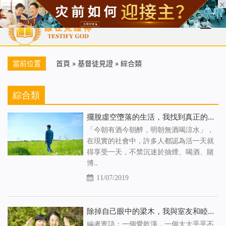
首頁
每日靈糧
天國福音
基督徒見證
信仰解答
聖經
當前位置
首頁
»
基督徒見證
»
綜合類
綜合類
擺脫虛空墮落的生活，我找到真正的人生
「今朝有酒今朝醉，明朝無酒喝涼水」，
在現實的社會中，許多人都認為活一天就
得享受一天，不禁沉迷於抽煙、喝酒、賭
博..
11/07/2019
除掉自己眼中的梁木，我與室友和睦相處了
編者寄語：一個愛乾淨，一個大大乎乎不