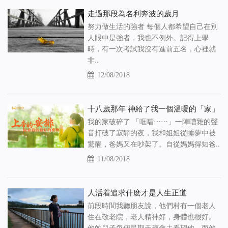
走過那段為名利奔波的歲月
努力做生活的強者 每個人都希望自己在別
人眼中是強者，我也不例外。記得上學
時，有一次考試我沒有進前五名，心裡就
非..
12/08/2018
十八歲那年 神給了我一個溫暖的「家」
我的家破碎了 「哐噹⋯⋯」一陣嘈雜的聲
音打破了寂靜的夜，我和姐姐從睡夢中被
驚醒，爸媽又在吵架了。自從媽媽得知爸..
11/08/2018
人活着追求什麽才是人生正道
前段時間我聽朋友說，他們村有一個老人
住在敬老院，老人精神好，身體也很好。
他的兒子每個星期天都會去看望他，而他