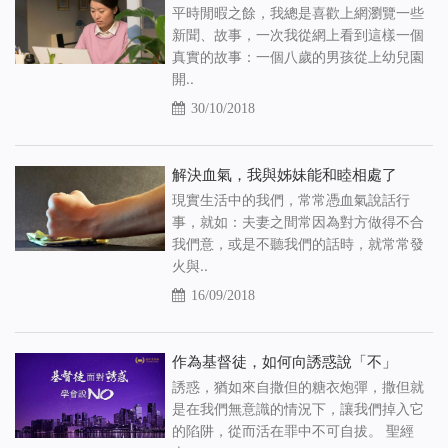
平時閒暇之餘，我總是喜歡上網瀏覽一些
新聞、故事，一次我從網上看到這樣一個
真實的故事：一個八歲的男孩從上幼兒園
開..
30/10/2018
解決血氣，我與姊妹能和睦相處了
現實生活中的我們，常常憑血氣說話行
事，就如：夫妻之間常因為對方做得不合
我們意，或是不聽我們的話時，就常常發
火與..
16/09/2018
作為基督徒，如何向誘惑說「不」
誘惑，猶如來自撒但的糖衣炮彈，撒但就
是在我們無意識的情況下，讓我們掉入它
的陷阱，從而活在罪中不可自拔。 聖經