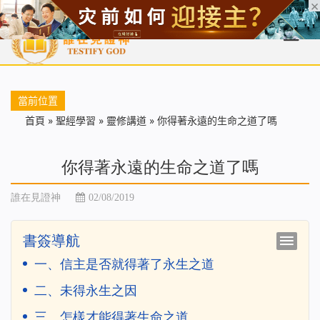
首頁
每日靈糧
天國福音
基督徒見證
信仰解答
聖經
當前位置
首頁
»
聖經學習
»
靈修講道
»
你得著永遠的生命之道了嗎
你得著永遠的生命之道了嗎
誰在見證神
02/08/2019
書簽導航
一、信主是否就得著了永生之道
二、未得永生之因
三、怎樣才能得著生命之道