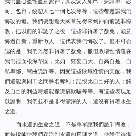
我們盡心盡性盡意愛神，其次愛人如己，要謙卑、忍
耐、包容，饒恕人七十個七次等等，這些都是讓我們
悔改的道。我們要想進天國首先得來到神面前認罪悔
改，把以前的罪認了之後，這些罪得著了赦免，願意
悔過自新，重新做人，這代表我們悔改了。但不可否
認的是，我們雖然罪得著了赦免，撒但敗壞性情還在
我們裡面根深蒂固，比如：狂妄自大、自高自是、自
私卑鄙、彎曲詭詐等。因受這些敗壞性情的支配，我
們還能與同工之間爭名奪利；記恨比自己好的人；觸
及自己的利益時還能撒謊搞欺騙等等。有這些表現足
以證明，我們並不是罪得潔淨的人，還沒有得著永生
之道。
而永遠的生命之道，不是單單讓我們認罪悔改，
而是指能使我們存活到永遠的真理之道，使我們得潔