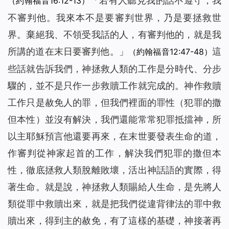
「
若有人聽見我的話不遵守，我
（約翰福音16:12-13）
不審判他。我來本不是要審判世界，乃是要拯救世
界。棄絕我、不領受我話的人，有審判他的，就是我
所講的道在末日要審判他。
」
這
（約翰福音12:47-48）
些話就告訴我們，神拯救人類的工作是分時代、分步
驟的，並不是只作一步救贖工作就完成的。神作救贖
工作只是赦免人的罪，但我們裡面的罪性（犯罪的撒
但本性）並沒有解決，我們還能常常犯罪抵擋神，所
以主耶穌預言他還要再來，在末世要發表生命的道，
作審判從神家起首的工作，解決我們犯罪的撒但本
性，徹底拯救人類脫離敗壞，活出神話語的實際，得
著生命。就是說，神拯救人類賜給人生命，是先將人
類從罪中救贖出來，就是把我們從違背律法的罪中救
贖出來，得到主的赦免，有了這樣的基礎，神接著再