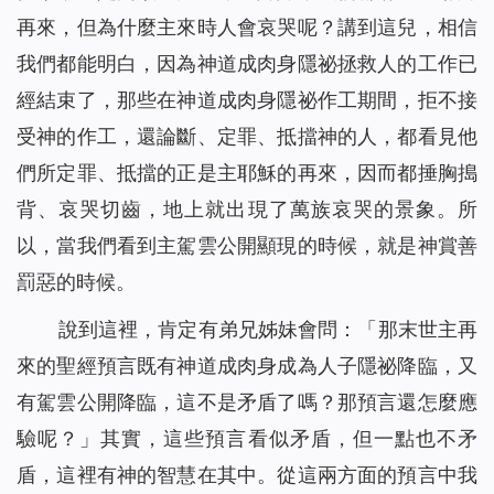
再來，但為什麼主來時人會哀哭呢？講到這兒，相信
我們都能明白，因為神道成肉身隱祕拯救人的工作已
經結束了，那些在神道成肉身隱祕作工期間，拒不接
受神的作工，還論斷、定罪、抵擋神的人，都看見他
們所定罪、抵擋的正是主耶穌的再來，因而都捶胸搗
背、哀哭切齒，地上就出現了萬族哀哭的景象。所
以，當我們看到主駕雲公開顯現的時候，就是神賞善
罰惡的時候。
說到這裡，肯定有弟兄姊妹會問：「那末世主再
來的聖經預言既有神道成肉身成為人子隱祕降臨，又
有駕雲公開降臨，這不是矛盾了嗎？那預言還怎麼應
驗呢？」其實，這些預言看似矛盾，但一點也不矛
盾，這裡有神的智慧在其中。從這兩方面的預言中我