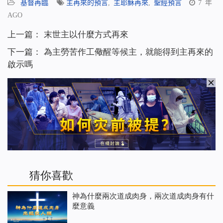
基督再臨
主再來的預言
,
主耶穌再來
,
聖經預言
7 年
AGO
上一篇：
末世主以什麼方式再來
下一篇：
為主勞苦作工儆醒等候主，就能得到主再來的
啟示嗎
猜你喜歡
神為什麼兩次道成肉身，兩次道成肉身有什
麼意義