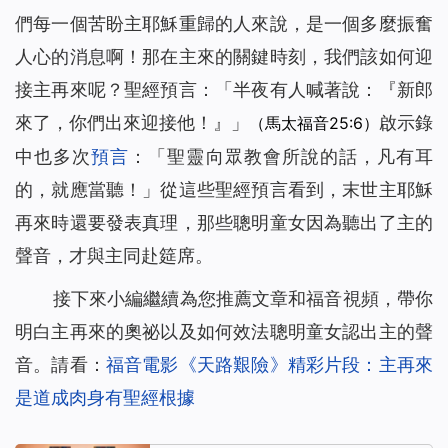
們每一個苦盼主耶穌重歸的人來說，是一個多麼振奮
人心的消息啊！那在主來的關鍵時刻，我們該如何迎
接主再來呢？聖經預言：「
半夜有人喊著說：『新郎
來了，你們出來迎接他！』
」
啟示錄
（馬太福音25:6）
中也多次
預言
：「
聖靈向眾
教會
所說的話，凡有耳
的，就應當聽！
」從這些聖經預言看到，末世主耶穌
再來時還要發表真理，那些聰明童女因為聽出了主的
聲音，才與主同赴筵席。
接下來小編繼續為您推薦文章和福音視頻，帶你
明白主再來的奧祕以及如何效法聰明童女認出主的聲
音。請看：
福音電影《天路艱險》精彩片段：主再來
是道成肉身有聖經根據