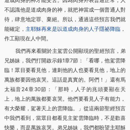
道成肉身的神才能受苦。因為肉身外表普通正常，人
不認識他是道成肉身的神，就把神當成一個普通人對
待，肆意地定罪、棄絕。所以，通過這些預言我們就
能確定，
主耶穌再來是以道成肉身的人子隱祕降臨
，
作工顯現在人中間。
我們再來看關於主駕雲公開顯現的聖經預言，弟
兄姊妹，我們打開啟示錄1章7節：「
看哪，他駕雲降
臨！眾目要看見他，連刺他的人也要看見他，地上的
萬族都要因他哀哭。這話是真實的。阿們！
」還有馬
太福音24章30節：「
那時，人子的兆頭要顯在天
上，地上的萬族都要哀哭。他們要看見人子有能力，
有大榮耀，駕著天上的雲降臨。
」從這兩節聖經預言
中我們看到，當眾目都看見主駕雲降臨時，不是歡喜
快樂，而是萬族哀哭。弟兄姊妹，我們都盼望主耶穌