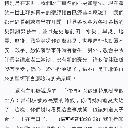
特別是在末世，我們盼主重歸的心更加急切。現在關
於末世主耶穌再來的聖經預言已經基本應驗了，我們
都已經看到或者早有耳聞：世界各國各方各種各樣的
災難頻繁發生，並且是史無前例，水災、旱災、地
震、瘟疫、戰爭等災難到處都是，世界局勢也動盪不
安，戰爭、恐怖襲擊事件時有發生；另外，教會中牧
師長老講道老生常談，沒有新的亮光，許多信徒聽道
沒有享受，信心、愛心都冷淡了，這不正是主耶穌再
來的聖經預言應驗時的光景嗎？
還有主耶穌說過的：「
你們可以從無花果樹學個
比方：當樹枝發嫩長葉的時候，你們就知道夏天近
了。這樣，你們幾時看見這些事成就，也該知道人子
近了，正在門口了。
」
我們都知
（馬可福音13:28-29）