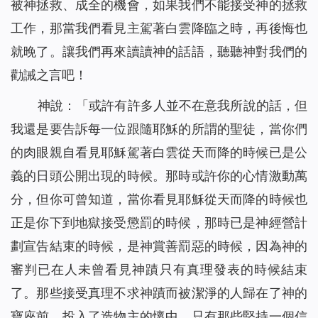
被神拯救、成全的機會，如果我們不能接受神的拯救
工作，那當我們看見主駕著白雲降臨之時，再後悔也
就晚了。讓我們再來讀讀神的話語，聽聽神對我們的
勸誡之言吧！
神說：「
或許有許多人並不在意我所說的話，但
我還是要告訴每一位跟隨耶穌的所謂的聖徒，當你們
的肉眼親自看見耶穌駕著白雲從天而降的時候已是公
義的日頭公開出現的時候。那時或許你的心情激動萬
分，但你可曾知道，當你看見耶穌從天而降的時候也
正是你下到地獄接受懲罰的時候，那時已是神經營計
劃宣告結束的時候，是神賞善罰惡的時候，因為神的
審判已在人未曾看見神蹟只有真理發表的時候結束
了。那些接受真理不求神蹟而被潔淨的人歸在了神的
寶座前，投入了造物主的懷中，只有那些堅持一個信