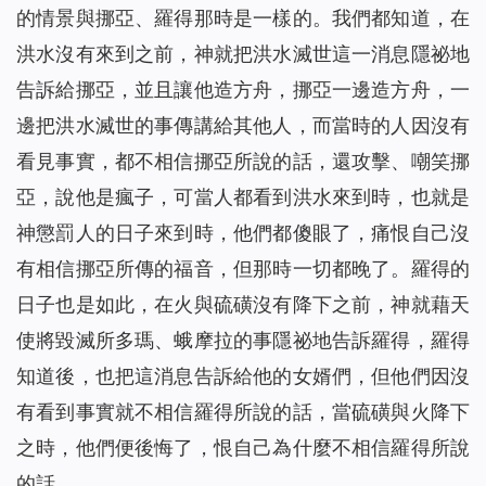
的情景與挪亞、羅得那時是一樣的。我們都知道，在
洪水沒有來到之前，神就把洪水滅世這一消息隱祕地
告訴給挪亞，並且讓他造方舟，挪亞一邊造方舟，一
邊把洪水滅世的事傳講給其他人，而當時的人因沒有
看見事實，都不相信挪亞所說的話，還攻擊、嘲笑挪
亞，說他是瘋子，可當人都看到洪水來到時，也就是
神懲罰人的日子來到時，他們都傻眼了，痛恨自己沒
有相信挪亞所傳的福音，但那時一切都晚了。羅得的
日子也是如此，在火與硫磺沒有降下之前，神就藉天
使將毀滅所多瑪、蛾摩拉的事隱祕地告訴羅得，羅得
知道後，也把這消息告訴給他的女婿們，但他們因沒
有看到事實就不相信羅得所說的話，當硫磺與火降下
之時，他們便後悔了，恨自己為什麼不相信羅得所說
的話。