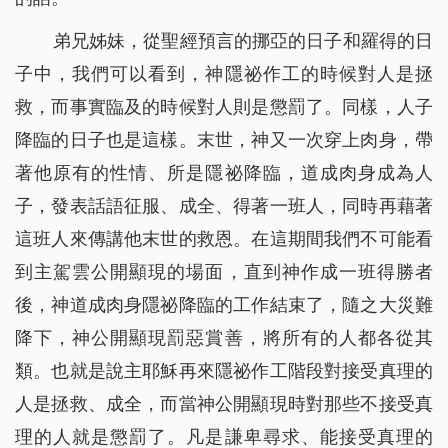
弟兄姊妹，從聖經預言的挪亞的日子和羅得的日
子中，我們可以看到，神隱祕作工的時候對人是拯
救，而事實臨及的時候對人則是懲罰了。同樣，人子
降臨的日子也是這樣。末世，神又一次穿上肉身，帶
著他原有的性情、所是隱祕降臨，道成肉身成為人
子，發表話語征服、成全、得著一班人，同時再藉著
這班人來傳講他末世的救恩。在這期間我們不可能看
到主駕雲公開顯現的場面，直到神作成一班得勝者
後，神道成肉身隱祕降臨的工作結束了，隨之大災難
降下，神公開顯現罰惡賞善，將所有的人都各從其
類。也就是說主耶穌再來隱祕作工階段對接受真理的
人是拯救、成全，而當神公開顯現時對那些不接受真
理的人就是懲罰了。凡是謙卑尋求、能接受真理的