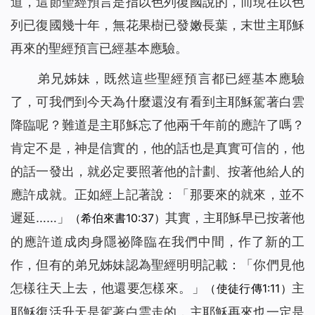
道，這節聖經預言是指以色列復國說的，而現在以色
列已復國幾十年，無花果樹已發嫩長葉，末世主耶穌
再來的聖經預言已經基本應驗。
弟兄姊妹，既然這些聖經預言都已經基本應驗
了，可我們到今天為什麼還沒有看到主耶穌駕著白雲
降臨呢？難道是主耶穌忘了他兩千年前的應許了嗎？
肯定不是，神是信實的，他的話也是真實可信的，他
的話一發出，就必定要照著他的計劃、按著他給人的
應許成就。正如經上記著說：「
那要來的就來，並不
遲延
……」
其實，主耶穌早已按著他
（希伯來書10:37）
的應許道成肉身隱祕降臨在我們中間，作了新的工
作，但有的弟兄姊妹認為聖經明明記載：「你們見他
怎樣往天上去，他還要怎樣來。」
主
（使徒行傳1:11）
耶穌復活升天是駕著白雲走的，主耶穌再來也一定是