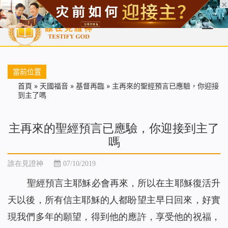
首頁
每日靈糧
天國福音
基督徒見證
信仰解答
聖經
當前位置
首頁
»
天國福音
»
基督再臨
»
主再來的聖經預言已應驗，你迎接
到主了嗎
主再來的聖經預言已應驗，你迎接到主了
嗎
誰在見證神
07/10/2019
聖經預言主耶穌必會再來，所以在主耶穌復活升
天以後，所有信主耶穌的人都盼望主早日回來，好實
現我們多年的願望，得到他的應許，享受他的祝福，