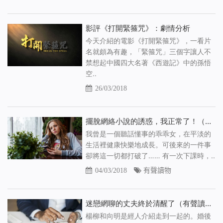
影評《打開緊箍咒》：劇情分析
今天介紹的電影《打開緊箍咒》，一看片
名就頗為有趣，「緊箍咒」三個字讓人不
禁想起中國四大名著《西遊記》中的孫悟
空..
26/03/2018
擺脫網絡小說的誘惑，我正常了！（有聲讀物）
我曾是一個聽話懂事的乖乖女，在平淡的
生活裡健康快樂地成長。可後來的一件事
卻將這一切都打破了…… 有一次下課時，..
04/03/2018
有聲讀物
迷戀網聊的丈夫終於清醒了（有聲讀物）
楊柳和向明是經人介紹走到一起的。婚後