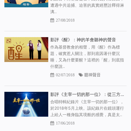
遭遇中共追捕、迫害的真實經歷詮釋得淋
漓..
27/08/2018
影評《醒》：神的羊會聽神的聲音
作為基督教會的相聲，用《醒》作為標
題，確實惹人關注，那到底因著什麼沉
睡，又為什麼要醒？這裡的「醒」到底指
什麼說..
02/07/2018
聽神聲音
影評《主宰一切的那一位》：從三方面看萬物由誰主宰
合唱特輯紀錄片《主宰一切的那一位》，
於2018年5月上映。該紀錄片在鏡頭運行
上給人一種身臨其境般的感覺，真是太..
17/06/2018