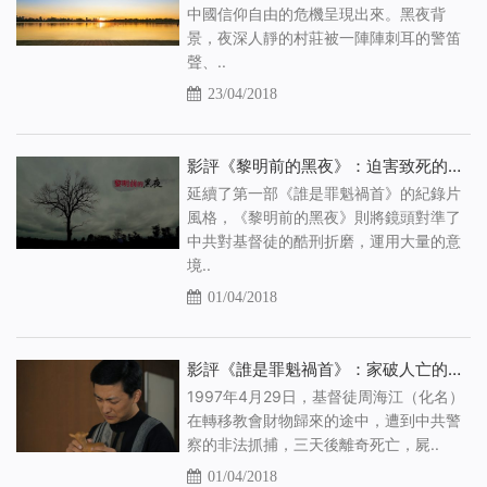
中國信仰自由的危機呈現出來。黑夜背
景，夜深人靜的村莊被一陣陣刺耳的警笛
聲、..
23/04/2018
影評《黎明前的黑夜》：迫害致死的案例
延續了第一部《誰是罪魁禍首》的紀錄片
風格，《黎明前的黑夜》則將鏡頭對準了
中共對基督徒的酷刑折磨，運用大量的意
境..
01/04/2018
影評《誰是罪魁禍首》：家破人亡的始作俑者
1997年4月29日，基督徒周海江（化名）
在轉移教會財物歸來的途中，遭到中共警
察的非法抓捕，三天後離奇死亡，屍..
01/04/2018