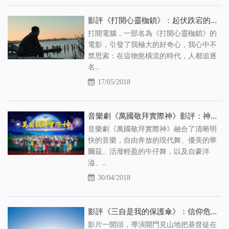
影評《打開心靈枷鎖》：起伏跌宕的人生該如何面對
打開電腦，一部名為《打開心靈枷鎖》的
電影，引發了我極大的好奇心，我心中不
禁思索：在這物慾橫流的時代，人都追逐
名..
17/05/2018
音樂劇《萬國敬拜實際神》影評：神回來了？
音樂劇《萬國敬拜實際神》融合了清晰明
快的音樂，自由奔放的現代舞、優美的華
爾茲、活潑輕盈的牛仔舞，以及自豪洋
溢、..
30/04/2018
影評《三自是我的保護傘》：信仰危機四伏，三自教堂真能救人的命嗎
影片一開頭，導演開門見山地把基督徒在