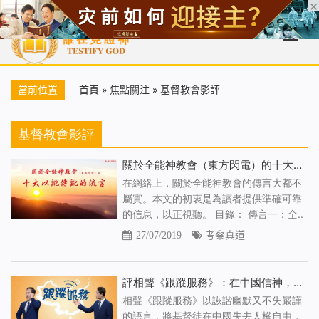
首頁
每日靈糧
天國福音
基督徒見證
信仰解答
聖經
當前位置
首頁
»
焦點關注
»
基督教會影評
基督教會影評
關於全能神教會（東方閃電）的十大以訛傳訛的流言
在網絡上，關於全能神教會的傳言大都不
屬實。本文的初衷是為讀者提供準確可靠
的信息，以正視聽。 目錄： 傳言一：全..
27/07/2019
考察真道
評相聲《跟蹤服務》：在中國信神，中共如影隨形
相聲《跟蹤服務》以詼諧幽默又不失嚴謹
的語言，將基督徒在中國失去人權自由，