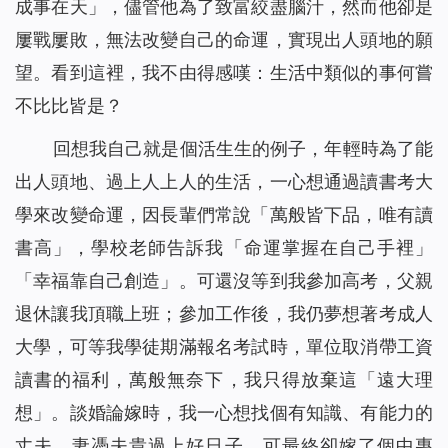
成事在天」，儘管他為了致富絞盡腦汁，然而他卻是
屢戰屢敗，無法改變自己的命運，實現出人頭地的願
望。看到這裡，我不由得感嘆：生活中類似的事何嘗
不比比皆是？
回想我自己就是個活生生的例子，年輕時為了能
出人頭地、過上人上人的生活，一心想通過讀書考大
學來改變命運，因長輩們常說「萬般皆下品，唯有讀
書高」，學校老師告訴我「命運掌握在自己手裡」
「幸福靠自己創造」。可還沒等到我參加高考，父親
退休讓我頂職上班；參加工作後，我仍夢想著考成人
大學，可等我學徒期滿報名考試時，單位取消帶工資
讀書的福利，萬般無奈下，我只得放棄這「遠大理
想」。談婚論嫁時，我一心想找個有知識、有能力的
丈夫，妻憑夫貴過上好日子。可最終卻嫁了個中專