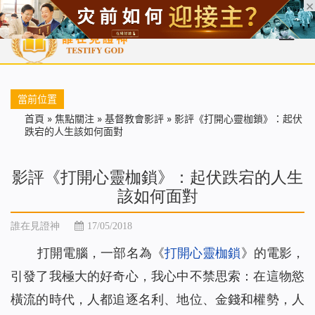
首頁
每日靈糧
天國福音
基督徒見證
信仰解答
聖經
當前位置
首頁
»
焦點關注
»
基督教會影評
»
影評《打開心靈枷鎖》：起伏
跌宕的人生該如何面對
影評《打開心靈枷鎖》：起伏跌宕的人生
該如何面對
誰在見證神
17/05/2018
打開電腦，一部名為《
打開心靈枷鎖
》的電影，
引發了我極大的好奇心，我心中不禁思索：在這物慾
橫流的時代，人都追逐名利、地位、金錢和權勢，人