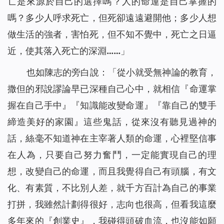
亡是來源於自己的選擇嗎？人的命運是自己掌握的
嗎？多少人呼求死亡，但死卻遠遠避開他；多少人想
做生活的強者，害怕死，但不知不覺中，死亡之日逼
近，使其落入死亡的深淵……
」
也如陳志的旁白說：「從小就受無神論的教育，
撒但的邪說謬論早已深種自己心中，就相信『命運掌
握在自己手中』『知識能改變命運』『靠自己的雙手
締造美好的家園』這些鬼話，從來沒有聽見過神的
話，絲毫不知道神在主宰著人類的命運，心裡堅信事
在人為，只要自己努力奮鬥，一定能實現自己的理
想，改變自己的命運，而且我覺得自己有頭腦，有文
化、有素質，不比別人差，就千方百計為自己的事業
打拼，我雖然計劃得很好，志向也很高，但看我這麼
多年來的『創業史』，我碰得頭破血流，也沒能如願