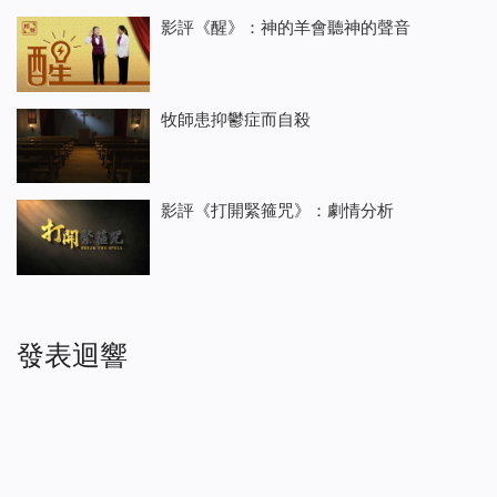
影評《醒》：神的羊會聽神的聲音
牧師患抑鬱症而自殺
影評《打開緊箍咒》：劇情分析
發表迴響