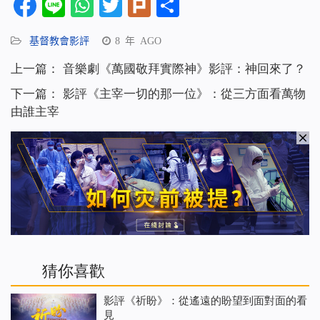
Facebook
Line
WhatsApp
Twitter
Plurk
分
享
基督教會影評
8 年 AGO
上一篇：
音樂劇《萬國敬拜實際神》影評：神回來了？
下一篇：
影評《主宰一切的那一位》：從三方面看萬物
由誰主宰
猜你喜歡
影評《祈盼》：從遙遠的盼望到面對面的看
見