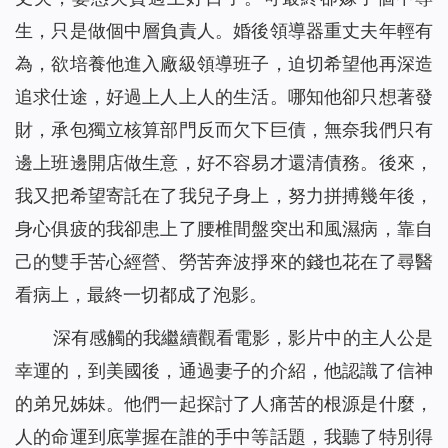
生，只是做個中層負責人。婚後領導器重丈夫年輕有
為，欲培養他進入廠級領導班子，迫切希望他再深造
追求仕途，好過上人上人的生活。哪知他卻只想著發
財，承包獨立核算部門反而欠下巨債，無奈我們只有
邊上班邊開店做生意，好不容易才還清債務。後來，
我又把希望寄託在了我兒子身上，努力拼搏幾年後，
身心俱疲的我卻患上了腰椎間盤突出和風濕病，靠自
己的雙手苦心經營、勞苦奔波掙來的錢也花在了尋醫
看病上，最終一切都成了泡影。
深有感觸的我繼續觀看電影，影片中的主人公是
幸運的，到美國後，通過妻子的介紹，他認識了信神
的弟兄姊妹。他們一起探討了人痛苦的根源是什麼，
人的命運到底掌握在誰的手中等話題，我聽了特別得