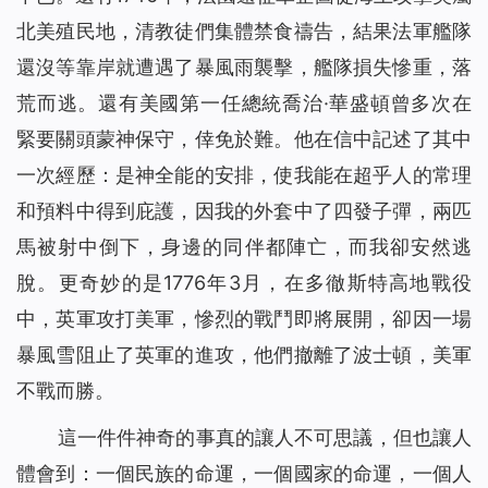
北美殖民地，清教徒們集體
禁食
禱告，結果法軍艦隊
還沒等靠岸就遭遇了暴風雨襲擊
，艦隊損失慘重，落
荒而逃
。還有美國第一任總統喬治·華盛頓曾多次在
緊要關頭蒙神保守，倖免於難。
他在信中記述了其中
一次經歷
：是神全能的安排，使我能在超乎人的常理
和預料中得到庇護，
因
我的
外套中了四發子彈
，兩匹
馬被射中倒下，身邊的同伴都陣亡，而我卻安然逃
脫。更奇妙的是1776年3月，在多徹斯特高地戰役
中，英軍攻打美軍，慘烈的戰鬥即將展開，卻因一場
暴風雪阻止了英軍的進攻，他們撤離了波士頓，美軍
不戰而勝。
這一件件神奇的事真的讓人不可思議，但也讓人
體會到：一個民族的命運，一個國家的命運，一個人