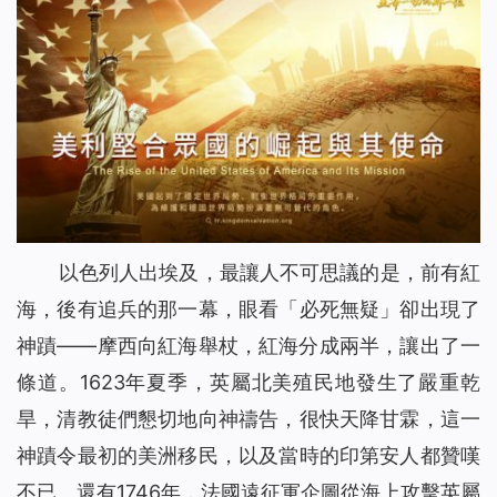
以色列人出埃及，最讓人不可思議的是，前有紅
海，後有追兵的那一幕，眼看「必死無疑」卻出現了
神蹟——摩西向紅海舉杖，紅海分成兩半，讓出了一
條道。1623年夏季，英屬北美殖民地發生了嚴重乾
旱，清教徒們懇切地向神禱告，很快天降甘霖，這一
神蹟令最初的美洲移民，以及當時的印第安人都
贊
嘆
不已。還有1746年，法國遠征軍企圖從海上攻擊英屬