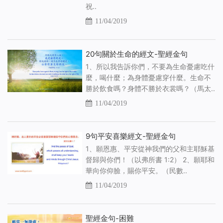
祝..
11/04/2019
20句關於生命的經文-聖經金句
1、所以我告訴你們，不要為生命憂慮吃什
麼，喝什麼；為身體憂慮穿什麼。生命不
勝於飲食嗎？身體不勝於衣裳嗎？（馬太..
11/04/2019
9句平安喜樂經文-聖經金句
1、願恩惠、平安從神我們的父和主耶穌基
督歸與你們！（以弗所書 1:2） 2、願耶和
華向你仰臉，賜你平安。（民數..
11/04/2019
聖經金句-困難