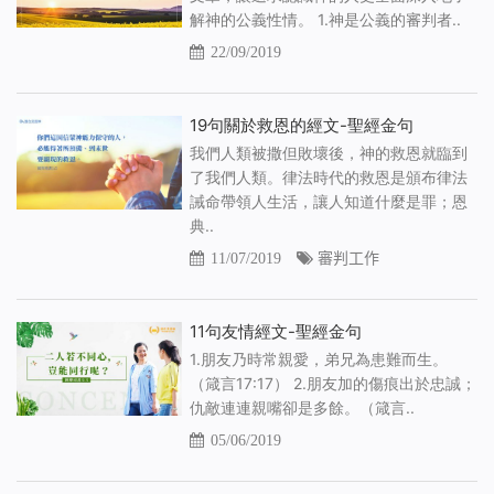
解神的公義性情。 1.神是公義的審判者..
22/09/2019
19句關於救恩的經文-聖經金句
我們人類被撒但敗壞後，神的救恩就臨到
了我們人類。律法時代的救恩是頒布律法
誡命帶領人生活，讓人知道什麼是罪；恩
典..
11/07/2019
審判工作
11句友情經文-聖經金句
1.朋友乃時常親愛，弟兄為患難而生。
（箴言17:17） 2.朋友加的傷痕出於忠誠；
仇敵連連親嘴卻是多餘。（箴言..
05/06/2019