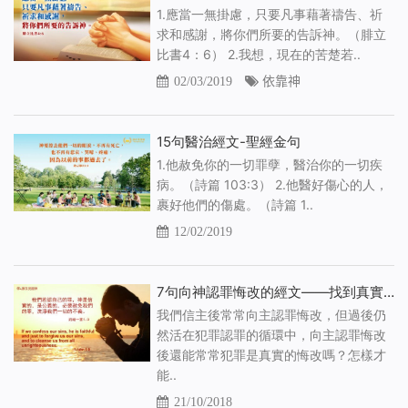
1.應當一無掛慮，只要凡事藉著禱告、祈
求和感謝，將你們所要的告訴神。（腓立
比書4：6） 2.我想，現在的苦楚若..
02/03/2019
依靠神
15句醫治經文-聖經金句
1.他赦免你的一切罪孽，醫治你的一切疾
病。（詩篇 103:3） 2.他醫好傷心的人，
裹好他們的傷處。（詩篇 1..
12/02/2019
7句向神認罪悔改的經文——找到真實悔改的路途
我們信主後常常向主認罪悔改，但過後仍
然活在犯罪認罪的循環中，向主認罪悔改
後還能常常犯罪是真實的悔改嗎？怎樣才
能..
21/10/2018