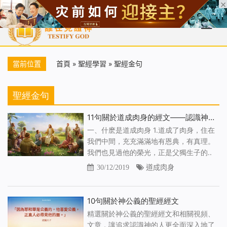
首頁
每日靈糧
天國福音
基督徒見證
信仰解答
聖經
當前位置
首頁
»
聖經學習
»
聖經金句
聖經金句
11句關於道成肉身的經文——認識神道成肉身的奧秘
一、什麽是道成肉身 1.道成了肉身，住在
我們中間，充充滿滿地有恩典，有真理。
我們也見過他的榮光，正是父獨生子的..
30/12/2019
道成肉身
10句關於神公義的聖經經文
精選關於神公義的聖經經文和相關視頻、
文章，讓追求認識神的人更全面深入地了