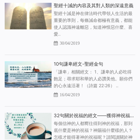
聖經十誡的內容及其對人類的深遠意義
聖經十誡是神在律法時代帶領人生活的最
重要的準則，每條誡命都極有意義，都能
使人認識神遠離惡，知道神恨惡什麼、喜
愛..
30/04/2019
10句謙卑經文-聖經金句
「謙卑」相關經文： 1、謙卑的人必吃得
飽足；尋求耶和華的人必讚美他。願你們
的心永遠活著！（詩篇 22:26） ..
16/04/2019
32句關於祝福的經文——獲得神祝福的途徑
每個信神的人都嚮往得到神的祝福，那到
底什麼是神的祝福？神賜福什麼樣的人？
怎樣才能得著神的祝福呢？請閱讀關於神