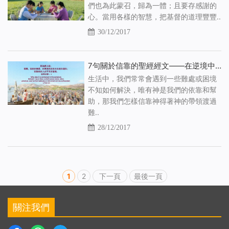
們也為此蒙召，歸為一體；且要存感謝的
心。當用各樣的智慧，把基督的道理豐豐..
30/12/2017
7句關於信靠的聖經經文——在逆境中信靠神
生活中，我們常常會遇到一些難處或困境
不知如何解決，唯有神是我們的依靠和幫
助，那我們怎樣信靠神得著神的帶領渡過
難..
28/12/2017
1
2
下一頁
最後一頁
關注我們