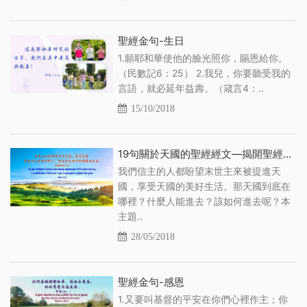
聖經金句-生日
1.願耶和華使他的臉光照你，賜恩給你。
（民數記6：25） 2.我兒，你要聽受我的
言語，就必延年益壽。（箴言4：..
15/10/2018
19句關於天國的聖經經文—揭開聖經中隱藏的天國奧秘
我們信主的人都盼望末世主來被提進天
國，享受天國的美好生活。那天國到底在
哪裡？什麼人能進去？該如何進去呢？本
主題..
28/05/2018
聖經金句-感恩
1.又要叫基督的平安在你們心裡作主；你