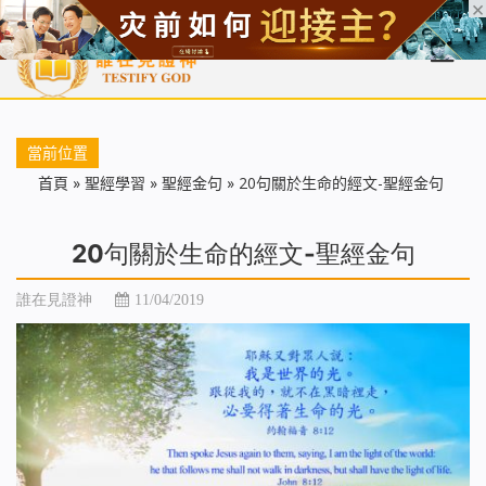
首頁
每日靈糧
天國福音
基督徒見證
信仰解答
聖經
當前位置
首頁
»
聖經學習
»
聖經金句
»
20句關於生命的經文-聖經金句
20句關於生命的經文-聖經金句
誰在見證神
11/04/2019