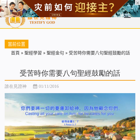
首頁
每日靈糧
天國福音
基督徒見證
信仰解答
聖經
當前位置
首頁
»
聖經學習
»
聖經金句
»
受苦時你需要八句聖經鼓勵的話
受苦時你需要八句聖經鼓勵的話
誰在見證神
01/11/2016