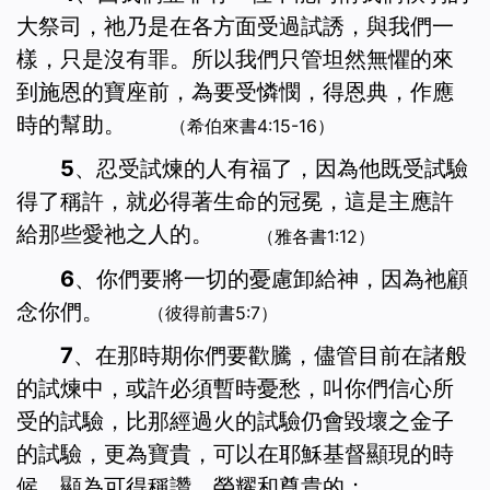
大祭司，祂乃是在各方面受過試誘，與我們一
樣，只是沒有罪。所以我們只管坦然無懼的來
到施恩的寶座前，為要受憐憫，得恩典，作應
時的幫助。
（希伯來書4:15-16）
5、忍受試煉的人有福了，因為他既受試驗
得了稱許，就必得著生命的冠冕，這是主應許
給那些愛祂之人的。
（雅各書1:12）
6、你們要將一切的憂慮卸給神，因為祂顧
念你們。
（彼得前書5:7）
7、在那時期你們要歡騰，儘管目前在諸般
的試煉中，或許必須暫時憂愁，叫你們信心所
受的試驗，比那經過火的試驗仍會毀壞之金子
的試驗，更為寶貴，可以在耶穌基督顯現的時
候，顯為可得稱讚、榮耀和尊貴的；