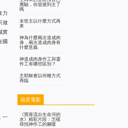
應驗，你迎接到主了
嗎
效力
末世主以什麼方式再
只做
來
誠實
神為什麼兩次道成肉
在國
身，兩次道成肉身有
什麼意義
神道成肉身作工與靈
作工有哪些區別？
主耶穌會以何種方式
再臨
福音電影
《寶座流出生命河的
，一
水》精彩片段：怎樣
尋找神作工的腳蹤