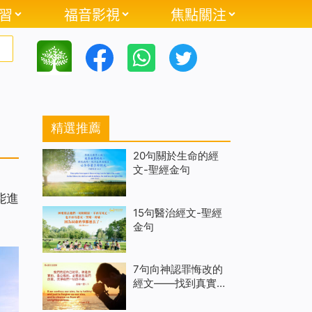
習
福音影視
焦點關注
精選推薦
20句關於生命的經
文-聖經金句
能進
15句醫治經文-聖經
金句
7句向神認罪悔改的
經文——找到真實悔
改的路途