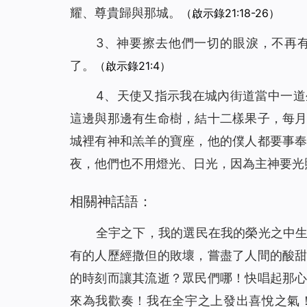
耀、尊貴歸與那城。
（啟示錄21:18-26）
3、神要擦去他們一切的眼淚，不再
了。
（啟示錄21:4）
4、天使又指示我在城內街道當中一
這邊與那邊有生命樹，結十二樣果子，每
城裡有神和羔羊的寶座，他的僕人都要事
夜，他們也不用燈光、日光，因為主神要光
相關神話語：
全宇之下，我的選民在我的榮光之中
有的人歷經撒但的敗壞，嘗盡了人間的酸
的時刻而讓其流逝？眾民們哪！快唱起那
來為我歡奏！我在全宇之上發出喜悅之氣