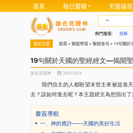
首頁
每日靈糧
天國福音
熱門搜索:
耶穌
當前位置
首頁
»
聖經學習
»
聖經金句
»
19句關
19句關於天國的聖經經文—揭開
誰在見證神
28/05/2018
我們信主的人都盼望末世主來被提進
去？該如何進去呢？本主題經文為您指出了
書簽導航
一、神的應許——天國的美好生活