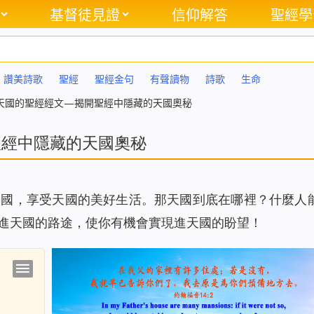
基督徒見證
信仰解答
聖經學
讚美詩歌
聖經
聖經金句
有聲讀物
詩歌
生命
於天國的聖經經文—揭開聖經中隱藏的天國奧秘
聖經中隱藏的天國奧秘
天國，享受天國的美好生活。那天國到底在哪裡？什麼人
進天國的路途，使你有機會實現進天國的盼望！