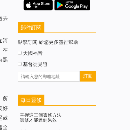
過去
郵件訂閱
在河
點擊訂閱 給您更多靈裡幫助
。在
天國福音
有黑
基督徒見證
。所
每日靈修
美好
掌握這三個靈修方法
起鼓
靈修才能達到果效
越全