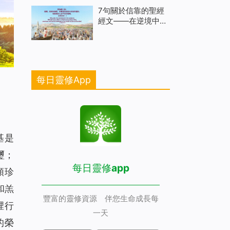
7句關於信靠的聖經
經文——在逆境中信
靠神
每日靈修App
基是
璽；
每日靈修app
顆珍
和羔
豐富的靈修資源 伴您生命成長每
裡行
一天
的榮