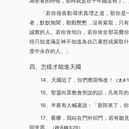
為聖者的時候，那時就是在千年國度裡了。
「若你很喜歡尋求真理之道，那你是
者，默默無聞，勤勤懇懇，沒有索取，只
誠實的人。若你肯坦白，若你肯全部花費
得只知道滿足神不知道為自己著想或索取
度中永存的人。」
四、怎樣才能進天國
14、天國近了，你們應當悔改！
（太4:
15、聖靈向眾教會所說的話，凡有耳
16、半夜有人喊著說：「新郎來了，
17、看哪，我站在門外叩門，若有聽
同坐席。
（啟示錄3:20）