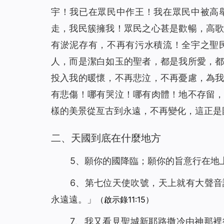
宇！我已在眾民中作王！我在眾民中被高
走，我民簇擁我！眾民之心甚是歡暢，高
有淤泥存有，不再有污水積流！全宇之聖
人，而是潔白如玉的聖者，都是我所愛，
投入我的暖懷，不再悲泣，不再憂慮，為
有悲傷！哪有哭泣！哪有肉體！地不存留
樣的美景從亙古到永遠，不再變化，這正是
二、天國到底在什麼地方
5、願你的國降臨；願你的旨意行在地
6、第七位天使吹號，天上就有大聲
永遠遠。」
（啟示錄11:15）
7、我又看見聖城新耶路撒冷由神那