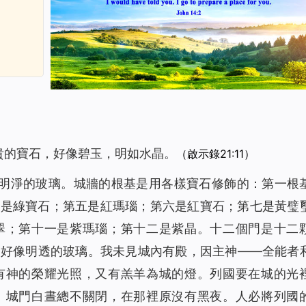
貴的寶石，好像碧玉，明如水晶。
（啟示錄21:11）
同明淨的玻璃。城牆的根基是用各樣寶石修飾的：第一根
四是綠寶石；第五是紅瑪瑙；第六是紅寶石；第七是黃璧
翠；第十一是紫瑪瑙；第十二是紫晶。十二個門是十二
，好像明透的玻璃。我未見城內有殿，因主神——全能者
有神的榮耀光照，又有羔羊為城的燈。列國要在城的光
。城門白晝總不關閉，在那裡原沒有黑夜。人必將列國