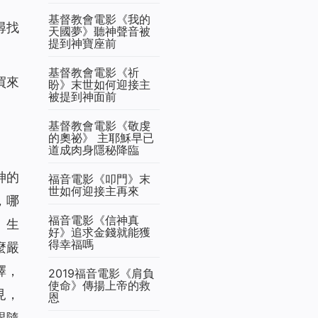
基督教會電影《我的
尋找
天國夢》聽神聲音被
提到神寶座前
基督教會電影《祈
買來
盼》末世如何迎接主
被提到神面前
基督教會電影《敬虔
的奧祕》 主耶穌早已
道成肉身隱秘降臨
神的
福音電影《叩門》末
世如何迎接主再來
，哪
福音電影《信神真
、生
好》追求金錢就能獲
得幸福嗎
麼嚴
擇，
2019福音電影《肩負
使命》傳揚上帝的救
見，
恩
跟隨