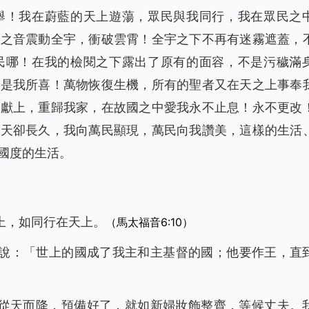
舉！我在蔚藍的天上遊蕩，眾民與我同行，我在眾民之
歌之音震動全宇，衝破雲霄！全宇之下不再有迷霧遮蓋，
民哪！在我的檢閱之下露出了原有的面容，不是污穢滿
都是我所喜！萬物恢復生機，所有的聖者又在天之上事奉
我獻上，重歸我家，在故國之中愛我永不止息！永不更改
，天卻長久，我向萬民顯現，萬民向我讚美，這樣的生活
國度的生活。
上，如同行在天上。
（馬太福音6:10）
音說：「世上的國成了我主和主基督的國；他要作王，直
裡從天而降，預備好了，就如新婦妝飾整齊，等候丈夫。