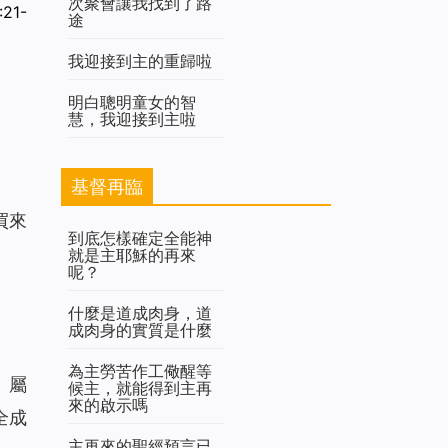
次聚會讓我找到了路
21-
途
我迎接到主的重歸啦
明白聰明童女的智
慧，我迎接到主啦
基督再臨
買來
到底怎樣確定全能神
就是主耶穌的再來
呢？
什麼是道成肉身，道
成肉身的實質是什麼
為主勞苦作工儆醒等
、屬
候主，就能得到主再
來的啟示嗎
全成
主再來的聖經預言已