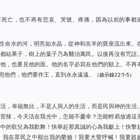
有死亡，也不再有悲哀、哭號、疼痛，因為以前的事都
道生命水的河，明亮如水晶，從神和羔羊的寶座流出來。
月都結果子，樹上的葉子乃為醫治萬民。以後再沒有咒詛
奉他，也要見他的面。他的名字必寫在他們的額上。不再
照他們，他們要作王，直到永永遠遠。
（啟示錄22:1-5）
生活，幸福無比，不是人與人的生活，而是民與神的生活
甜苦辣，今天活在我光中，怎能不慶幸？怎能輕易放過這
心中的歌兒為我歡舞！快舉起那真誠的心為我獻上！快擊
！我在眾民之中顯出我的榮臉！我要大聲呼喊！我要超