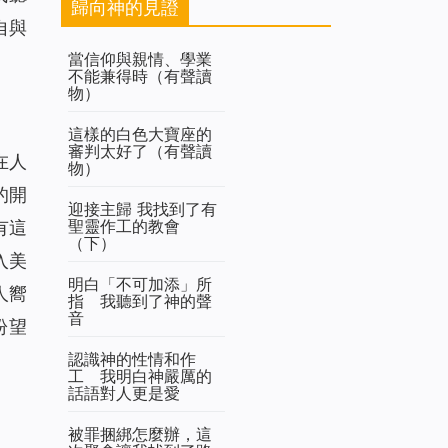
歸向神的見證
自與
當信仰與親情、學業
不能兼得時（有聲讀
物）
這樣的白色大寶座的
審判太好了（有聲讀
在人
物）
的開
迎接主歸 我找到了有
聖靈作工的教會
有這
（下）
入美
明白「不可加添」所
人嚮
指 我聽到了神的聲
音
盼望
認識神的性情和作
工 我明白神嚴厲的
話語對人更是愛
被罪捆綁怎麼辦，這