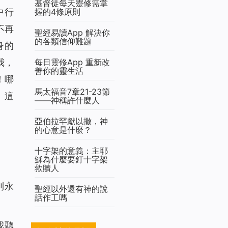
基督徒每天靈修需掌
握的4條原則
中行
不再
聖經易讀App 解決你
的各類信仰難題
身的
每日靈修App 重新改
我，
善你的靈生活
！哪
馬太福音7章21-23節
、這
——神稱許什麼人
亞伯拉罕獻以撒，神
的心意是什麼？
十字架的意義：主耶
穌為什麼要釘十字架
救贖人
到永
聖經以外還有神的說
話作工嗎
我聽