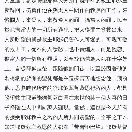
人重逢，就是盼望那與人分別了幾千年的救主耶穌重
新歸回，仍舊作他在猶太人中間作的救贖的工作，來
憐憫人，來愛人，來赦免人的罪、擔當人的罪，以至
於他擔當人的一切所有過犯，把人從罪中拯救出來。
人所盼望的就是救主耶穌仍舊作人可愛的、可親可敬
的救世主，從不向人發怒，也不責備人，而是饒恕、
擔當人的一切所有罪過，以至於仍舊為人死在十字架
上。自從耶穌走後，跟隨他的門徒，以至於因著他的
名得救的所有的聖徒都是在這樣苦苦地想念他、期盼
他，恩典時代所有的從耶穌基督蒙恩得救的人，都是
盼望救主耶穌能夠駕著白雲在末世的某一個大喜的日
子降臨在人中間向萬人顯現。當然，這也是今天所有
的接受耶穌救主之名的人所共同盼望的，全宇之下凡
知道耶穌救主救恩的人都在『苦苦地巴望』耶穌基督