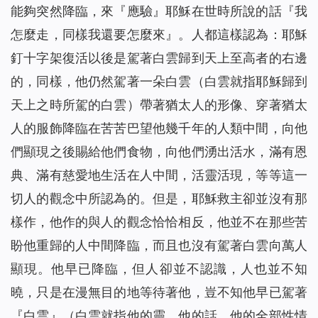
能夠突然降臨，來『應驗』耶穌在世時所說的話『我
怎麼走，同樣我還要怎麼來』。人都這樣認為：耶穌
釘十字架復活以後是駕著白雲歸到天上至高者的右邊
的，同樣，他仍然駕著一朵白雲（白雲就指耶穌歸到
天上之時所駕的白雲）帶著猶太人的形像、穿著猶太
人的服飾降臨在苦苦巴望他幾千年的人類中間，向他
們顯現之後賜給他們食物，向他們湧出活水，滿有恩
典、滿有慈愛地生活在人中間，活靈活現，等等這一
切人的觀念中所認為的。但是，耶穌救主卻並沒有那
樣作，他作的與人的觀念恰恰相反，他並不在那些苦
盼他重歸的人中間降臨，而且也沒有駕著白雲向萬人
顯現。他早已降臨，但人卻並不認識，人也並不知
曉，只是在漫無目的地等待著他，豈不知他早已駕著
『白雲』（白雲就指他的靈、他的話、他的全部性情