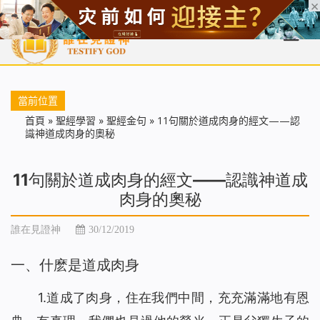
首頁
每日靈糧
天國福音
基督徒見證
信仰解答
聖經
當前位置
首頁
»
聖經學習
»
聖經金句
»
11句關於道成肉身的經文——認
識神道成肉身的奧秘
11句關於道成肉身的經文——認識神道成
肉身的奧秘
誰在見證神
30/12/2019
一、什麽是道成肉身
1.道成了肉身，住在我們中間，充充滿滿地有恩