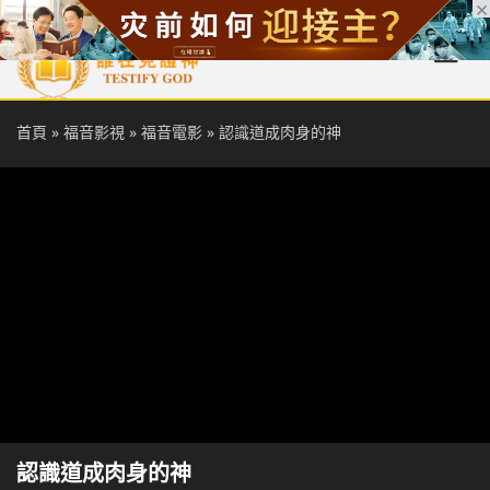
首頁
每日靈糧
天國福音
基督徒見證
信仰解答
聖經
首頁
»
福音影視
»
福音電影
»
認識道成肉身的神
認識道成肉身的神