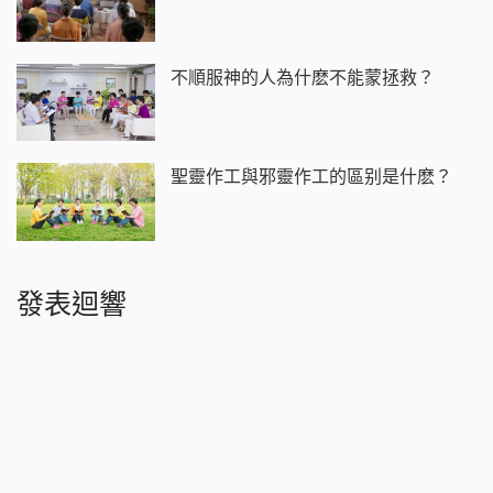
不順服神的人為什麽不能蒙拯救？
聖靈作工與邪靈作工的區别是什麽？
發表迴響