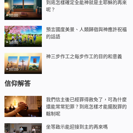
到底怎樣確定全能神就是主耶穌的再來
呢？
00:00
預言國度美景、人類歸宿與神應許祝福
的話語
00:00
神三步作工之每步作工的目的和意義
00:00
信仰解答
我們信主後已經罪得赦免了，可為什麼
還能常常犯罪？到底怎樣才能擺脫罪的
轄制呢
坐等啟示能迎接到主的再來嗎