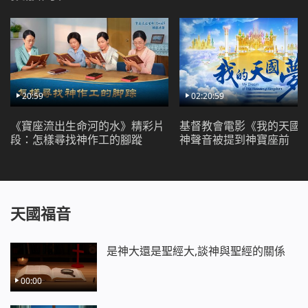
20:59
02:20:59
《寶座流出生命河的水》精彩片
基督教會電影《我的天國
段：怎樣尋找神作工的腳蹤
神聲音被提到神寶座前
天國福音
是神大還是聖經大,談神與聖經的關係
00:00