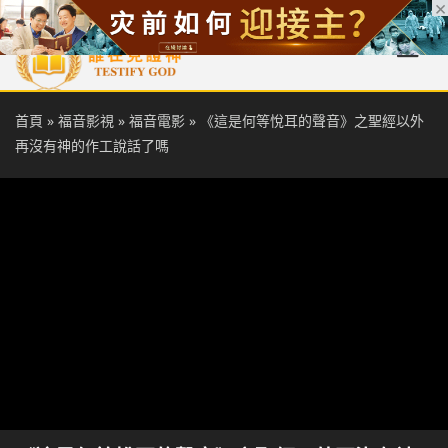
首頁
每日靈糧
天國福音
基督徒見證
信仰解答
聖經
首頁
»
福音影視
»
福音電影
»
《這是何等悅耳的聲音》之聖經以外
再沒有神的作工說話了嗎