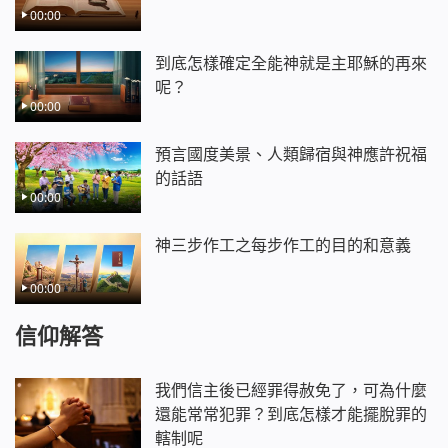
00:00
到底怎樣確定全能神就是主耶穌的再來
呢？
00:00
預言國度美景、人類歸宿與神應許祝福
的話語
00:00
神三步作工之每步作工的目的和意義
00:00
信仰解答
我們信主後已經罪得赦免了，可為什麼
還能常常犯罪？到底怎樣才能擺脫罪的
轄制呢