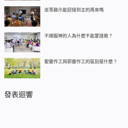
坐等啟示能迎接到主的再來嗎
不順服神的人為什麽不能蒙拯救？
聖靈作工與邪靈作工的區别是什麽？
發表迴響