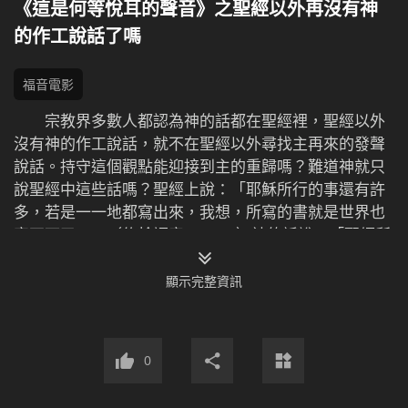
《這是何等悅耳的聲音》之聖經以外再沒有神
的作工說話了嗎
福音電影
宗教界多數人都認為神的話都在聖經裡，聖經以外
沒有神的作工說話，就不在聖經以外尋找主再來的發聲
說話。持守這個觀點能迎接到主的重歸嗎？難道神就只
說聖經中這些話嗎？聖經上說：「耶穌所行的事還有許
多，若是一一地都寫出來，我想，所寫的書就是世界也
容不下了。」（約翰福音21：25）神的話說：「聖經所
記載的都是有限的那些東西，並不能代表神的全部作
工。」
顯示完整資訊
0