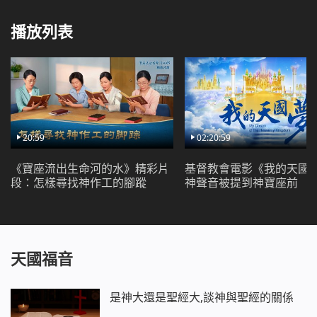
播放列表
20:59
02:20:59
《寶座流出生命河的水》精彩片
基督教會電影《我的天國
段：怎樣尋找神作工的腳蹤
神聲音被提到神寶座前
天國福音
是神大還是聖經大,談神與聖經的關係