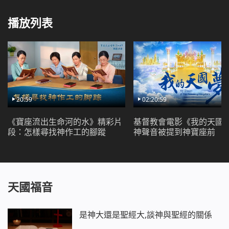
播放列表
20:59
02:20:59
《寶座流出生命河的水》精彩片
基督教會電影《我的天國
段：怎樣尋找神作工的腳蹤
神聲音被提到神寶座前
天國福音
是神大還是聖經大,談神與聖經的關係