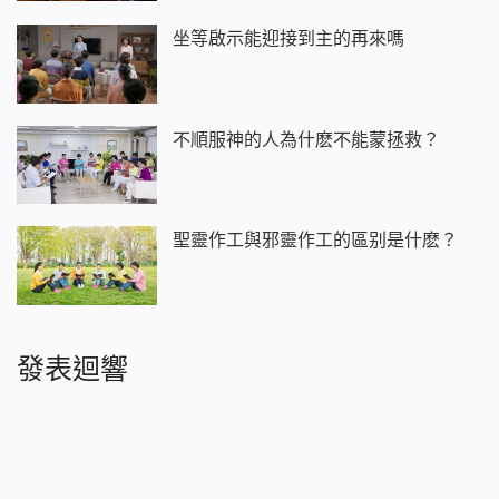
坐等啟示能迎接到主的再來嗎
不順服神的人為什麽不能蒙拯救？
聖靈作工與邪靈作工的區别是什麽？
發表迴響