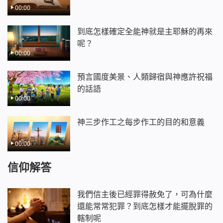
00:00
到底怎樣確定全能神就是主耶穌的再來
呢？
00:00
預言國度美景、人類歸宿與神應許祝福
的話語
00:00
神三步作工之每步作工的目的和意義
00:00
信仰解答
我們信主後已經罪得赦免了，可為什麼
還能常常犯罪？到底怎樣才能擺脫罪的
轄制呢