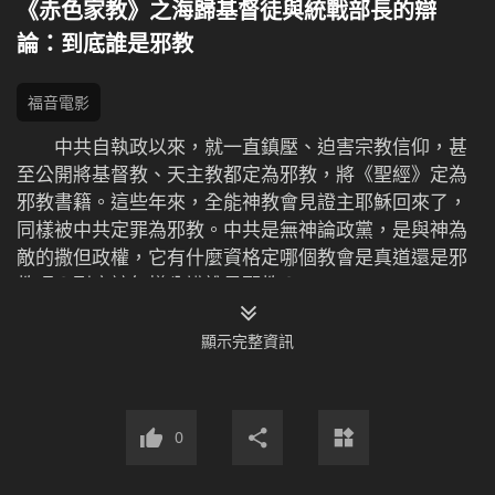
《赤色家教》之海歸基督徒與統戰部長的辯
論：到底誰是邪教
福音電影
中共自執政以來，就一直鎮壓、迫害宗教信仰，甚
至公開將基督教、天主教都定為邪教，將《聖經》定為
邪教書籍。這些年來，全能神教會見證主耶穌回來了，
同樣被中共定罪為邪教。中共是無神論政黨，是與神為
敵的撒但政權，它有什麼資格定哪個教會是真道還是邪
教呢？到底該怎樣分辨誰是邪教？
顯示完整資訊
小編為您精彩推薦：
0
主在中國《赤色家教》神是我的拯救