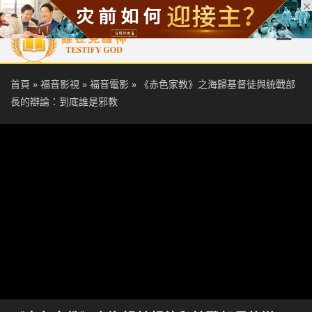
首頁
每日靈糧
天國福音
基督徒見證
信仰解答
聖經
首頁
»
福音影視
»
福音電影
»
《赤色家教》之海歸基督徒與統戰部
長的辯論：到底誰是邪教