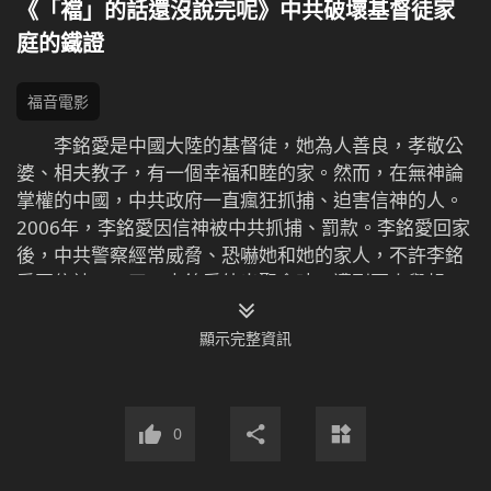
《「襠」的話還沒說完呢》中共破壞基督徒家
庭的鐵證
福音電影
李銘愛是中國大陸的基督徒，她為人善良，孝敬公
婆、相夫教子，有一個幸福和睦的家。然而，在無神論
掌權的中國，中共政府一直瘋狂抓捕、迫害信神的人。
2006年，李銘愛因信神被中共抓捕、罰款。李銘愛回家
後，中共警察經常威脅、恐嚇她和她的家人，不許李銘
愛再信神。一天，李銘愛外出聚會時，遭到惡人舉報，
警察再次到李銘愛家實施抓捕，李銘愛被迫離開了家，
從此她開始了東躲西藏、逃亡在外的生活。中共警察仍
顯示完整資訊
不放過她，始終監視李銘愛的家人，伺機抓捕她。一天
夜裡，李銘愛偷偷回家看望家人，不一會兒，警察就趕
來抓捕她，幸虧有人報信，李銘愛才躲過一劫。
0
三年後，李銘愛在外地信神盡本分時，被中共警察