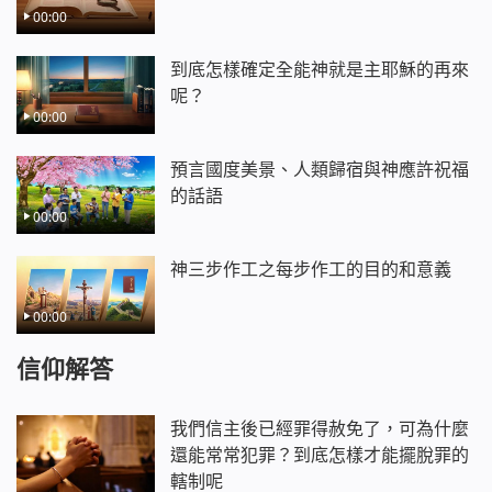
00:00
到底怎樣確定全能神就是主耶穌的再來
呢？
00:00
預言國度美景、人類歸宿與神應許祝福
的話語
00:00
神三步作工之每步作工的目的和意義
00:00
信仰解答
我們信主後已經罪得赦免了，可為什麼
還能常常犯罪？到底怎樣才能擺脫罪的
轄制呢