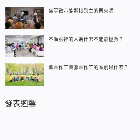
坐等啟示能迎接到主的再來嗎
不順服神的人為什麽不能蒙拯救？
聖靈作工與邪靈作工的區别是什麽？
發表迴響