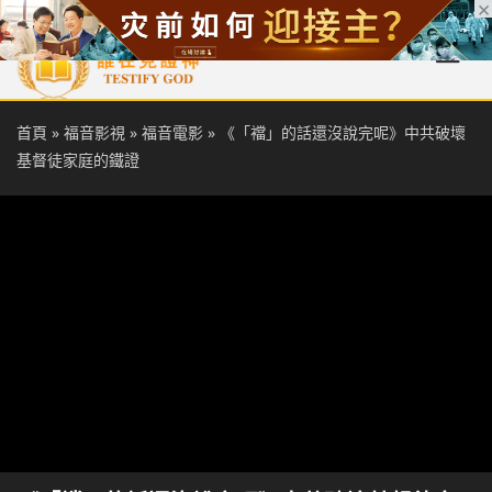
首頁
每日靈糧
天國福音
基督徒見證
信仰解答
聖經
首頁
»
福音影視
»
福音電影
»
《「襠」的話還沒說完呢》中共破壞
基督徒家庭的鐵證