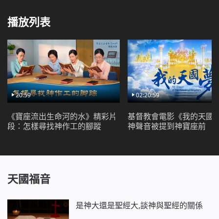
跟蹤、抓捕。中共警察對李銘愛施行了慘無人道的酷刑
折磨，並用親情誘勸她，以不讓她孩子上大學、考公務
播放列表
員等威脅她，企圖迫使她放棄信神，出賣教會帶領及教
會錢財。在這期間，李銘愛禱告神、依靠神，在神話語
的開啟、帶領下，經受住了中共警察的酷刑折磨，識破
了撒但的詭計，堅決不背叛神，為神站住了見證。中共
警察審訊未果，惱羞成怒，便把穿著囚服的李銘愛押回
家，遊街示眾，以此來羞辱她，又利用其家人誘勸她背
20:59
02:20:59
叛神、出賣教會。最讓李銘愛憤恨的是，中共還將李銘
《寶座流出生命河的水》精彩片
基督教會電影《我的天國
愛家臨到的不幸都歸咎於她信神造成的。悲憤中，李銘
段：怎樣尋找神作工的腳蹤
神聲音被提到神寶座前
愛義憤填膺地揭露了中共政府抓捕、迫害基督徒的罪惡
事實，控訴中共政府才是破壞基督徒家庭、帶給人重重
災難的罪魁禍首，使中共警察徹底蒙羞失敗……
天國福音
是神大還是聖經大,談神與聖經的關係