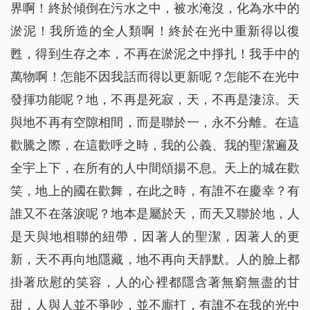
界啊！終於傾倒在污水之中，被水淹沒，化為水中的
淤泥！我所造的全人類啊！終於在光中重新得以復
甦，得到生存之本，不再在淤泥之中掙扎！我手中的
萬物啊！怎能不因我話而得以更新呢？怎能不在光中
發揮功能呢？地，不再是死寂，天，不再是淒涼。天
與地不再有空隙相間，而是聯於一，永不分離。在這
歡騰之際，在這歡呼之時，我的公義、我的聖潔遍及
全宇上下，在所有的人中間頌揚不息。天上的城在歡
笑，地上的國在歡舞，在此之時，有誰不在慶幸？有
誰又不在落淚呢？地本是屬於天，而天又聯於地，人
是天與地相聯的紐帶，因著人的聖潔，因著人的更
新，天不再向地隱藏，地不再向天靜默。人的臉上都
掛著欣慰的笑容，人的心裡都隱含著無窮無盡的甘
甜，人與人並不爭吵，並不廝打，有誰不在我的光中