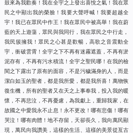
鼓來為我歡奏！我在全宇之上發出喜悅之氣！我在眾
民之中顯出我的榮臉！我要大聲呼喊！我要超越全
宇！我已在眾民中作王！我在眾民中被高舉！我在蔚
藍的天上遊蕩，眾民與我同行，我在眾民之中行走，
我民簇擁我！眾民之心甚是歡暢，高歌之音震動全
宇，衝破雲霄！全宇之下不再有迷霧遮蓋，不再有淤
泥存有，不再有污水積流！全宇之聖民哪！在我的檢
閱之下露出了原有的面容，不是污穢滿身的人，而是
潔白如玉的聖者，都是我所愛，都是我所喜！萬物恢
復生機，所有的聖者又在天之上事奉我，投入我的暖
懷，不再悲泣，不再憂慮，為我獻上，重歸我家，在
故國之中愛我永不止息！永不更改！哪有悲傷！哪有
哭泣！哪有肉體！地不存留，天卻長久，我向萬民顯
現，萬民向我讚美，這樣的生活、這樣的美景從亙古