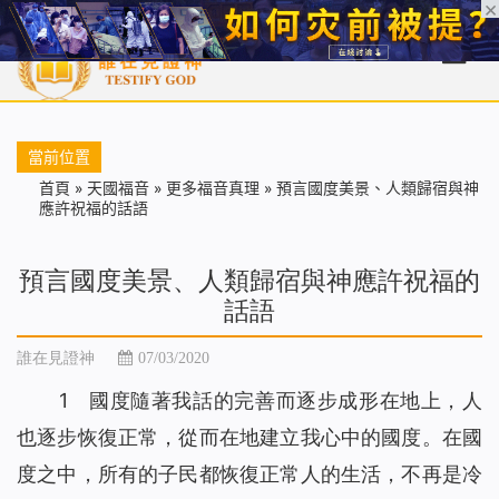
首頁
每日靈糧
天國福音
基督徒見證
信仰解答
聖經
當前位置
首頁
»
天國福音
»
更多福音真理
»
預言國度美景、人類歸宿與神
應許祝福的話語
預言國度美景、人類歸宿與神應許祝福的
話語
誰在見證神
07/03/2020
1 國度隨著我話的完善而逐步成形在地上，人
也逐步恢復正常，從而在地建立我心中的國度。在國
度之中，所有的子民都恢復正常人的生活，不再是冷