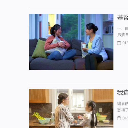
基
一、
男孩
01/
我
編者
愁壞
04/