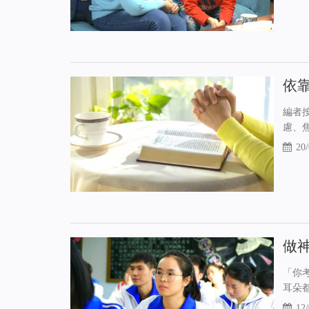
依
編者
慮、
20/
做
「你
耳朵
12/