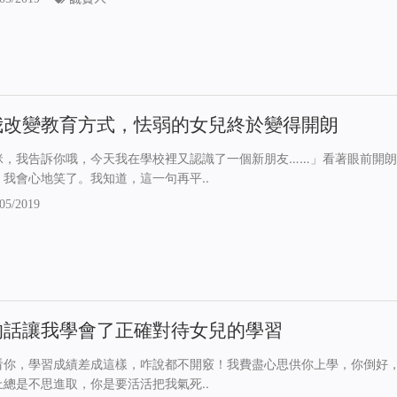
我改變教育方式，怯弱的女兒終於變得開朗
咪，我告訴你哦，今天我在學校裡又認識了一個新朋友……」看著眼前開朗
，我會心地笑了。我知道，這一句再平..
05/2019
的話讓我學會了正確對待女兒的學習
看你，學習成績差成這樣，咋說都不開竅！我費盡心思供你上學，你倒好
上總是不思進取，你是要活活把我氣死..