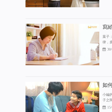
寫
葉子
律，
30/
如
小編
子之
15/