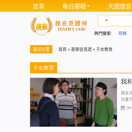
首頁
每日靈糧
天國福音
熱門搜索:
耶穌
當前位置
首頁
»
基督徒見證
»
子女教育
子女教育
我
我女
兒要
20/