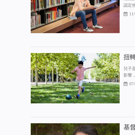
認定他
11/
扭
兒子
影響
07/
基