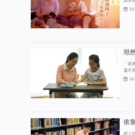
加本
10/
坦
「原
還不
16/
依
經上