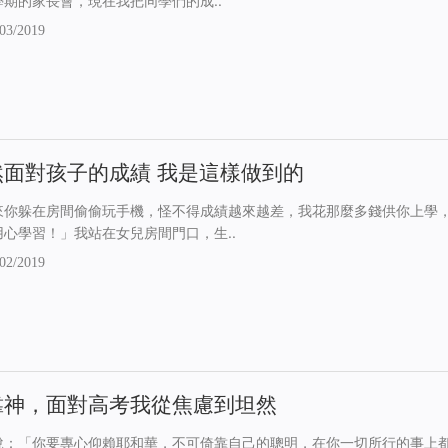
學期的家長會，現在我把同學們的成..
03/2019
然面對孩子的成績 我是這樣做到的
來你躲在房間偷偷玩手機，怪不得成績越來越差，我花那麼多錢供你上學
用心學習！」我站在女兒房間門口，生..
02/2019
靠神，面對高考我從焦慮到坦然
說：「你要專心仰賴耶和華，不可倚靠自己的聰明，在你一切所行的事上