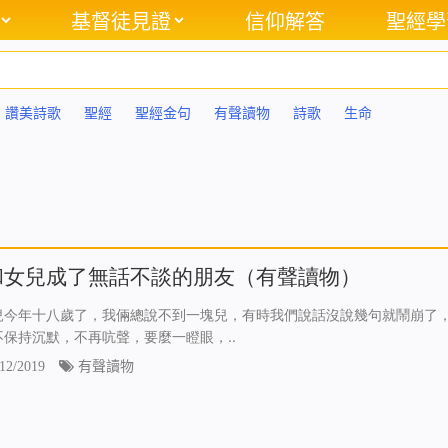
基督徒見證
信仰解答
聖經學
讚美詩歌
聖經
聖經金句
有聲讀物
詩歌
生命
和女兒成了無話不談的朋友（有聲讀物）
兒今年十八歲了，我倆總說不到一塊兒，有時我們說話沒說幾句就鬧崩了
不保持沉默，不再吭聲，要麼一瞪眼，..
12/2019
有聲讀物