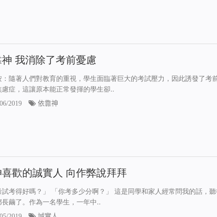
靠神 我消除了考前憂慮
按：隨著人們對教育的重視，學生面臨著巨大的考試壓力，因此誘發了考
焦慮症，這讓原本能正常發揮的學生卻..
06/2019
依靠神
神喜歡的誠實人 向作弊說拜拜
考試考得好嗎？」 「你考多少分啊？」 這是同學和家人經常問我的話，聽
都長繭了。作為一名學生，一年中..
05/2019
誠實人