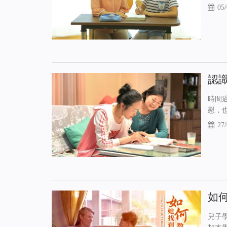
05/
認
時間
慰，
27/
如
兒子