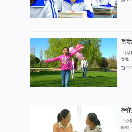
當
「媽
女兒
06/
神
「你
學習