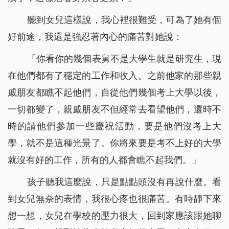
聽到女兒這樣說，我心裡很難受，可為了她有個
好前途，我還是強忍著內心的痛苦對她說：
「你看你的幾個表舅不是大學生就是研究生，現
在他們都有了穩定的工作和收入。之前他家的那些親
戚朋友都瞧不起他們，自從他們幾個考上大學以後，
一切都變了，親戚朋友不但經常去看望他們，還時不
時的請他們參加一些慶祝活動，要是他們沒考上大
學，就不是這種光景了。你將來要是考不上好的大學
就沒有好的工作，所有的人都會瞧不起我們。」
孩子聽我這麼說，只是點點頭沒有再說什麼。看
到女兒無奈的表情，我很心疼也很痛苦。有時靜下來
想一想，女兒在學校的壓力很大，回到家應該跟她聊