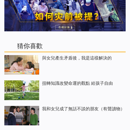
猜你喜歡
與女兒產生矛盾後，我是這樣解決的
扭轉知識改變命運的觀點 給孩子自由
我和女兒成了無話不談的朋友（有聲讀物）