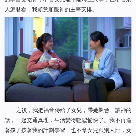
人怎麼看，我願意順服神的主宰安排。
之後，我把福音傳給了女兒，帶她聚會、讀神的
話，一起交通真理，生活變得輕鬆愉快了。我不再逼
著孩子按著我的計劃學習，也不拿女兒跟別人比，女