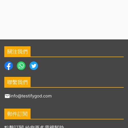
關注我們
聯繫我們
info@testifygod.com
郵件訂閱
點擊訂閱 給您更多靈裡幫助