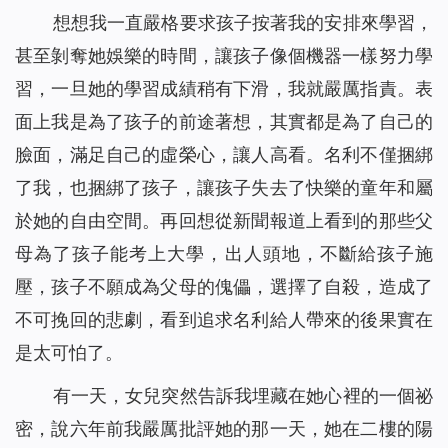
想想我一直嚴格要求孩子按著我的安排來學習，
甚至剝奪她娛樂的時間，讓孩子像個機器一樣努力學
習，一旦她的學習成績稍有下滑，我就嚴厲指責。表
面上我是為了孩子的前途著想，其實都是為了自己的
臉面，滿足自己的虛榮心，讓人高看。名利不僅捆綁
了我，也捆綁了孩子，讓孩子失去了快樂的童年和屬
於她的自由空間。再回想從新聞報道上看到的那些父
母為了孩子能考上大學，出人頭地，不斷給孩子施
壓，孩子不願成為父母的傀儡，選擇了自殺，造成了
不可挽回的悲劇，看到追求名利給人帶來的後果實在
是太可怕了。
有一天，女兒突然告訴我埋藏在她心裡的一個祕
密，說六年前我嚴厲批評她的那一天，她在二樓的陽