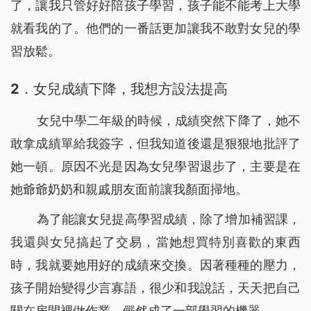
了，讓我只管好好陪孩子學習，孩子能不能考上大學
就看我的了。他們的一番話更加讓我不敢對女兒的學
習放鬆。
2．女兒成績下降，我想方設法提高
女兒中學二年級的時候，成績突然下降了，她不
敢拿成績單給我簽字，但我知道後還是狠狠地批評了
她一頓。原因不光是因為女兒學習退步了，主要是在
她爺爺奶奶和親戚朋友面前讓我顏面掃地。
為了能讓女兒提高學習成績，除了增加補習課，
我還與女兒搞起了交易，當她想買特別喜歡的東西
時，我就要她用好的成績來交換。因著種種的壓力，
孩子開始變得少言寡語，很少和我說話，天天把自己
關在房間裡做作業，儼然成了一部學習的機器。