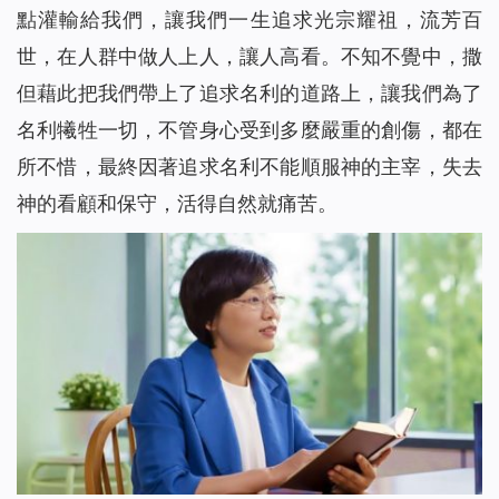
點灌輸給我們，讓我們一生追求光宗耀祖，流芳百
世，在人群中做人上人，讓人高看。不知不覺中，撒
但藉此把我們帶上了追求名利的道路上，讓我們為了
名利犧牲一切，不管身心受到多麼嚴重的創傷，都在
所不惜，最終因著追求名利不能順服神的主宰，失去
神的看顧和保守，活得自然就痛苦。