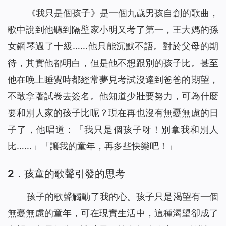
《我只是個孩子》是一個九歲男孩自創的歌曲，
歌中說到他聽到隔壁家小明又考了第一，王大媽的孫
女鋼琴過了十級……他只能沉默不語。對於父母的期
待，其實他都明白，但是他不想跟別的孩子比。甚至
他在晚上睡覺時都經常夢見考試沒達到爸爸的期望，
不敢拿著試卷去簽名。他知道少壯要努力，可為什麼
要和別人家的孩子比呢？現在再也沒有無憂無慮的日
子了，他唱道：「我只是個孩子呀！別拿我和別人
比……」「讓我的童年，再多些快樂吧！」
2．孩童的歌聲引發的思考
孩子的歌聲觸動了我的心。孩子只是渴望有一個
無憂無慮的童年，可在現實生活中，這種渴望卻成了