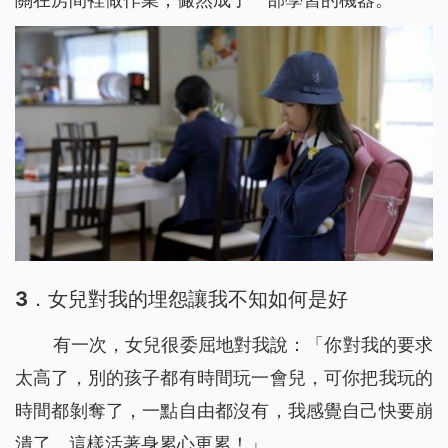
3．女兒對我的埋怨讓我不知如何是好
有一次，女兒很委屈地對我說：「你對我的要求
太高了，別的孩子都有時間玩一會兒，可你把我玩的
時間都剝奪了，一點自由都沒有，我感覺自己快要崩
潰了，這樣活著身累心更累！」