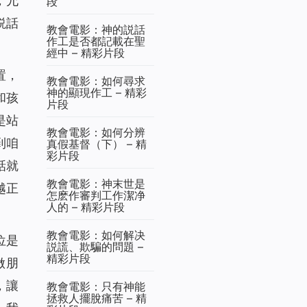
，允
段
説話
教會電影：神的説話
作工是否都記載在聖
經中 – 精彩片段
置，
教會電影：如何尋求
神的顯現作工 – 精彩
和孩
片段
是站
教會電影：如何分辨
到咱
真假基督（下） – 精
彩片段
話就
教會電影：神末世是
越正
怎麽作審判工作潔净
人的 – 精彩片段
教會電影：如何解决
位是
説謊、欺騙的問題 –
精彩片段
做朋
，讓
教會電影：只有神能
拯救人擺脫痛苦 – 精