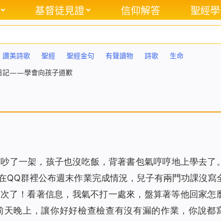
基督徒見證
信仰解答
聖經學
讚美詩歌
聖經
聖經金句
有聲讀物
詩歌
生命
日記——學會向孩子道歉
又吵了一架，孩子也沒吃飯，背著書包氣哼哼地上學去了
在QQ群裡公布週末作業完成情況，兒子有兩門功課沒寫
二次了！看著信息，我氣不打一處來，盤算著等他回家怎
前天晚上，讓你好好檢查檢查有沒有漏的作業，你說都