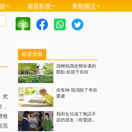
習
福音影視
焦點關注
精選推薦
扭轉知識改變命運的
觀點 給孩子自由
依靠神 我消除了考前
憂慮
。究
全，
我和女兒成了無話不
麼收
談的朋友（有聲讀
寫完
物）