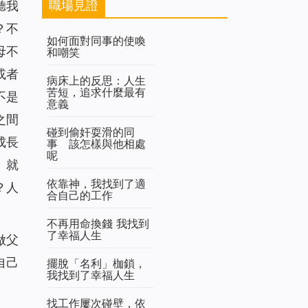
職場見證
聽我
？不
如何面對同事的使喚
母不
和嘲笑
或者
病床上的反思：人生
苦短，追求什麼最有
不是
意義
之間
碰到偷奸耍滑的同
成長
事 該怎樣與他相處
呢
。就
依靠神，我找到了適
？人
合自己的工作
不再用命換錢 我找到
了幸福人生
做父
自己
擺脫「名利」枷鎖，
我找到了幸福人生
找工作屢次碰壁，依