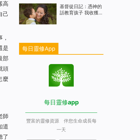
樣高
基督徒日記：憑神的
話教育孩子 我收獲太
自己
大了
事，
還是
每日靈修App
級部
就頭
怎麼
每日靈修app
老師
豐富的靈修資源 伴您生命成長每
知道
一天
聽了