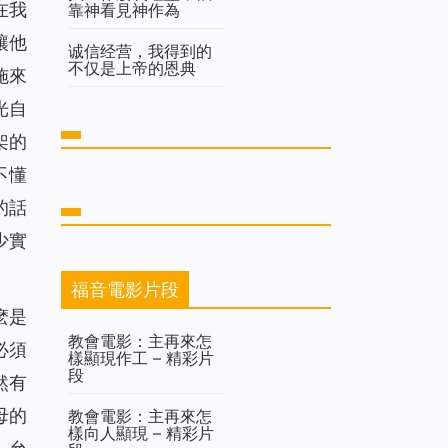
在我
靠神看見神作為
讓他
诚信经营，我得到的
不仅是上帝的恩典
施來
光自
架的
不懂
的話
少實
福音電影片段
麽是
教會電影：主再來怎
必須
樣顯現作工 – 精彩片
段
然有
母的
教會電影：主再來怎
樣向人顯現 – 精彩片