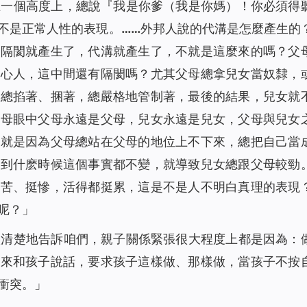
在一個高度上，總說『我是你爹（我是你媽）！你必須得
不是正常人性的表現。……外邦人說的代溝是怎麼產生的
這隔閡就產生了，代溝就產生了，不就是這麼來的嗎？父
知心人，這中間還有隔閡嗎？尤其父母總拿兒女當奴隸，
時總掐著、捆著，總嚴格地管制著，最後的結果，兒女就
父母眼中父母永遠是父母，兒女永遠是兒女，父母與兒女
實就是因為父母總站在父母的地位上不下來，總把自己當
，到什麽時候這個事實都不變，就導致兒女總跟父母較勁
挺苦、挺慘，活得都挺累，這是不是人不明白真理的表現
呢？
」
很清楚地告訴咱們，親子關係緊張很大程度上都是因為：
上來和孩子說話，要求孩子這樣做、那樣做，當孩子不按
衝突。」