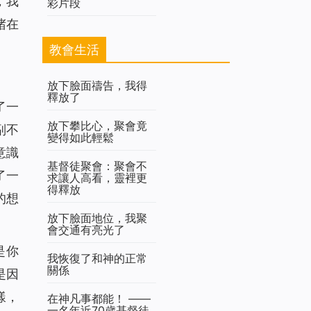
，我
彩片段
堵在
教會生活
放下臉面禱告，我得
釋放了
了一
放下攀比心，聚會竟
副不
變得如此輕鬆
意識
基督徒聚會：聚會不
了一
求讓人高看，靈裡更
得釋放
的想
放下臉面地位，我聚
會交通有亮光了
是你
我恢復了和神的正常
關係
是因
樣，
在神凡事都能！ ——
一名年近70歲基督徒