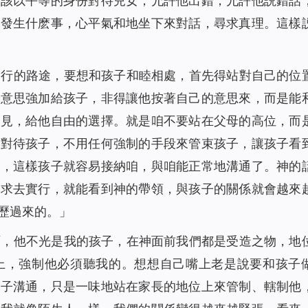
應該以平等的身份對待兒女，允許他出錯，允許他説錯話
管發生什麽事，心平氣和地坐下來對話，尋求真理。這樣
實行的路途，要想和孩子和睦相處，首先得站對自己的位
的意思強加給孩子，非得讓他按著自己的意思來，而是能
意見，給他自由的選擇。就是咱不要站在父母的高位，而
地對待孩子，不用任何強制的手段來管束孩子，讓孩子看
統，這樣孩子就容易接納咱，與咱能正常地溝通了。神的
要求去實行，就能看到神的帶領，與孩子的關係就會越來
歷過來的。」
啊，他不光是我的孩子，在神面前我們都是受造之物，地
上，強制他必須聽我的。想想自己嘴上老是說要和孩子
孩子溝通，只是一味地站在家長的地位上來管制、轄制他