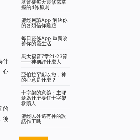
基督徒每天靈修需掌
握的4條原則
聖經易讀App 解決你
的各類信仰難題
每日靈修App 重新改
善你的靈生活
馬太福音7章21-23節
為什
——神稱許什麼人
，心
亞伯拉罕獻以撒，神
的心意是什麼？
十字架的意義：主耶
穌為什麼要釘十字架
救贖人
近的
聖經以外還有神的說
，後
話作工嗎