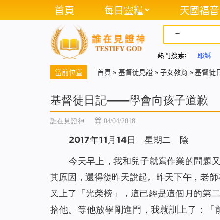
首頁
每日靈糧
天國福音
熱門搜索:
耶穌
當前位置
首頁
»
基督徒見證
»
子女教育
»
基督徒
基督徒日記——學會向孩子道歉
誰在見證神
04/04/2018
2017年11月14日 星期二 陰
今天早上，我和兒子就寫作業的問題
其原因，還得從昨天說起。昨天下午，老師
又上了「光榮榜」，這已經是這個月的第
拾他。等他放學剛進門，我就訓上了：「