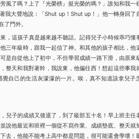
耳旁風了嗎？上了『光榮榜』挺光榮的嗎？」誰知和我一
大聲地說：「Shut up！Shut up！」他一轉身回了
在了門外。
起來，這孩子真是越來越不聽話。記得兒子小時候乖巧懂
在他三年級時，跟我一起信了神。和其他的孩子相比，他
。可是自從他上了初中，不但學習成績一路下滑，由原來
是，整天和我對著幹，我說東，他偏往西！想起這些事我
感覺自己的生活灰濛濛的一片。唉，真不知道該拿兒子
料，兒子的成績又後退了，到了級部五十名！早上班主任
，並說他最近和班裡一個從不寫作業、成績墊底、整天就
展下去，他能不能考上高中都是問題，很可能還會學壞！