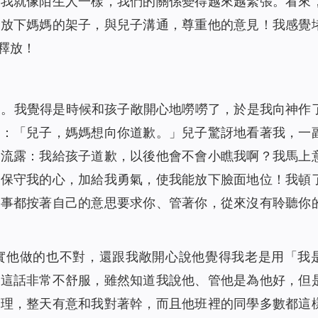
到我就像陌生人一樣，我們的關係變得越來越緊張。看來
，放下媽媽的架子，與兒子溝通，尊重他的意見！我感覺
釋放！
業。我覺得是時候和孩子敞開心地嘮嘮了，於是我向神作
說：「兒子，媽媽想向你道歉。」兒子驚訝地看著我，一
又流露：我給孩子道歉，以後他會不會小瞧我啊？我馬上
神保守我的心，加給我勇氣，使我能放下臉面地位！我頓
麼事都按著自己的意思要求你、管著你，從來沒有聆聽你
實他做的也不對，還跟我敞開心說他覺得我老是用「我
著這話非常不舒服，雖然知道我說他、管他是為他好，但
心理，整天有意和我對著幹，而且他班裡的同學多數都這