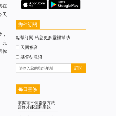
我在
今天
郵件訂閱
差，
點擊訂閱 給您更多靈裡幫助
」兒
天國福音
話你
基督徒見證
每日靈修
掌握這三個靈修方法
靈修才能達到果效