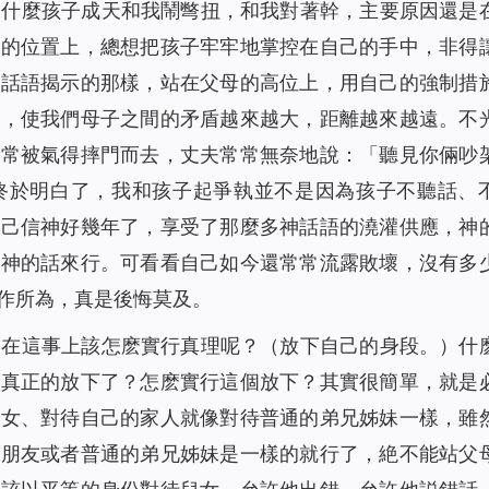
為什麼孩子成天和我鬧彆扭，和我對著幹，主要原因還是
親的位置上，總想把孩子牢牢地掌控在自己的手中，非得
神話語揭示的那樣，站在父母的高位上，用自己的強制措
情，使我們母子之間的矛盾越來越大，距離越來越遠。不
子常被氣得摔門而去，丈夫常常無奈地說：「聽見你倆吵
終於明白了，我和孩子起爭執並不是因為孩子不聽話、
自己信神好幾年了，享受了那麼多神話語的澆灌供應，神
按神的話來行。可看看自己如今還常常流露敗壞，沒有多
作所為，真是後悔莫及。
那在這事上該怎麽實行真理呢？
（放下自己的身段。）
什
是真正的放下了？怎麽實行這個放下？其實很簡單，就是
兒女、對待自己的家人就像對待普通的弟兄姊妹一樣，雖
與朋友或者普通的弟兄姊妹是一樣的就行了，絶不能站父