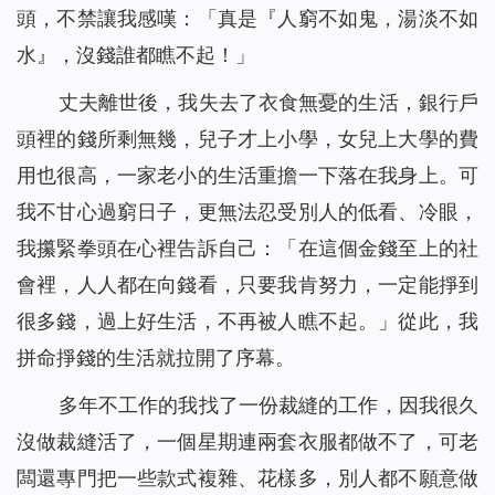
頭，不禁讓我感嘆：「真是『人窮不如鬼，湯淡不如
水』，沒錢誰都瞧不起！」
丈夫離世後，我失去了衣食無憂的生活，銀行戶
頭裡的錢所剩無幾，兒子才上小學，女兒上大學的費
用也很高，一家老小的生活重擔一下落在我身上。可
我不甘心過窮日子，更無法忍受別人的低看、冷眼，
我攥緊拳頭在心裡告訴自己：「在這個金錢至上的社
會裡，人人都在向錢看，只要我肯努力，一定能掙到
很多錢，過上好生活，不再被人瞧不起。」從此，我
拼命掙錢的生活就拉開了序幕。
多年不工作的我找了一份裁縫的工作，因我很久
沒做裁縫活了，一個星期連兩套衣服都做不了，可老
闆還專門把一些款式複雜、花樣多，別人都不願意做