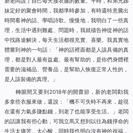
新老闆說了自己每天接衣服的數量。平時，和弟兄姊
妹定好的聚會時間，我都準時參加，有時還特意騰出
時間看神的話、學唱詩歌。慢慢地，我明白了一些真
理，生活中遇到難處、問題時，我就禱告神從神的話
中找路途解決，每天生活都很充實、喜樂。我真實地
體嘗到神的一句話：「
神的話裡面都是人該具備的真
理，都是對人最有益處、最有幫助的，是你們身體裡
需要的滋補品、營養品，是幫助人恢復正常人性的，
是人該裝備的真理。
」
轉眼間又要到2018年的開齋節，新的老闆勸我
多拿些衣服來做，還說：「機不可失時不再來，趁現
在還有力氣多賺點錢，到老了也能享受生活。」老闆
的話讓我有些心動，可我立馬又想到以往為錢掙命的
生活太痛苦、太心酸，同時我也明白沒有神的祝福，