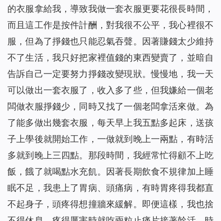
的衣服拿給我，導致我做一套衣服更要花很長時間，
而且這工作是按件計酬，對我很不公平，我心裡很不
服，但為了掙錢也只能忍氣吞聲。因著賺錢太少維持
不了生活，我只好把家裡值錢的東西變賣了，並暗自
告訴自己一定要努力掙錢改變現狀。慢慢地，我一天
可以做出一套衣服了，收入多了些，但我嫌給一個老
闆做衣服掙錢少，同時又找了一個老闆拿活來做。為
了能多做出幾套衣服，每天早上我五點多起床，送孩
子上學後就開始工作，一做就到晚上一兩點，有時活
多就到晚上三四點。那段時間，我經常忙得顧不上吃
飯，餓了就喝點水充飢。因著長期飲食不規律加上睡
眠不足，我患上了胃病、頭痛病，有時胃疼得我都直
不起身子，頭疼得想撞牆來緩解。即便這樣，我也捨
不得休息，疼得厲害時就吃兩粒止痛片接著幹活。時