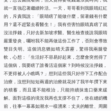
就一直強忍著繼續幹活。一天，哥哥看到我眼睛紅紅
的，斥責我說：「眼睛瞎了能做什麼，留著錢有什麼
用？還不趕緊去看醫生！」我有些害怕眼睛真瞎了就
沒法掙錢，只好去新加坡求醫。醫生檢查後說我眼睛
嚴重發炎，囑咐我不能再做這份工作了，否則會導致
雙目失明。這個消息猶如晴天霹靂，驚得我兩腿發
軟，心想：「生活好不容易好起來，怎麼會突然得了
這個病，我要瞎了誰養活這個家？到時候沒法掙錢，
不更得被人小瞧嗎？」想到這些我只好停下工作配合
治療，沒想到短短兩週的治療就花掉了我半年攢下來
的積蓄，而且還不能根治，只能持續抹進口藥來緩
解。面對這樣的境況我再也支撐不住了，坐在縫紉機
前，往事一幕幕如潮水一樣湧來：丈夫的離世、周圍