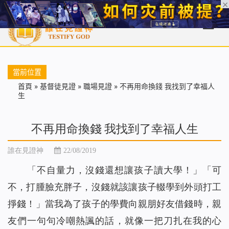
首頁
每日靈糧
天國福音
基督徒見證
信仰解答
聖經
當前位置
首頁
»
基督徒見證
»
職場見證
»
不再用命換錢 我找到了幸福人
生
不再用命換錢 我找到了幸福人生
誰在見證神
22/08/2019
「不自量力，沒錢還想讓孩子讀大學！」「可
不，打腫臉充胖子，沒錢就該讓孩子輟學到外頭打工
掙錢！」當我為了孩子的學費向親朋好友借錢時，親
友們一句句冷嘲熱諷的話，就像一把刀扎在我的心