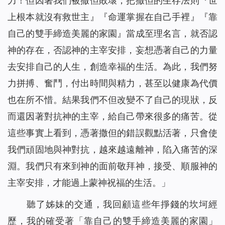
力！但因著我們被撒但敗壞，把撒但的生存法則『世
上根本就沒有救世主』『命運掌握在自己手裡』『靠
自己的雙手締造美麗的家園』當成至理名言，就否認
神的存在，否認神的主宰安排，妄想憑著自己的力量
去安排自己的人生，創造幸福的生活。為此，我們努
力拼搏、奮鬥，付出時間與精力，甚至以健康為代價
也在所不惜。結果我們不但改變不了自己的現狀，反
而還因著對抗神的主宰，給自己帶來很多的痛苦。從
這些事實上看到，憑著撒但的錯誤觀點活著，只會使
我們頑固地與神對抗，越來越遠離神，陷入痛苦的深
淵。我們只有來到神的面前敬拜神，接受、順服神的
主宰安排，才能過上蒙神祝福的生活。」
聽了姊妹的交通，我回顧這些年掙錢的坎坷經
歷，我的確受著「靠自己的雙手締造美麗的家園」