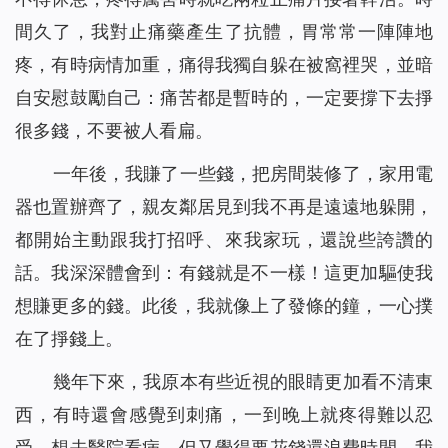
間久了，我對止痛藥產生了抗體，胃常常一陣陣地
疼，有時病情加重，痛得我獨自躲在被窩裡哭，並暗
自安慰鼓勵自己：痛苦都是暫時的，一定要撐下去掙
很多錢，不要被人看扁。
一年後，我賺了一些錢，把房間裝修了，家用電
器也置辦齊了，親友鄰居見到我不再是遠遠地躲開，
都開始主動跟我打招呼、來我家玩，還說些誇讚的
話。我深深體會到：有錢就是不一樣！這更加驅使我
想賺更多的錢。此後，我就像上了發條的鐘，一心撲
在了掙錢上。
幾年下來，我原本有些近視的眼睛更加看不清東
西，有時還會感覺到刺痛，一到晚上就疼得難以忍
受，想去醫院看病，但又覺得要花錢還浪費時間，我