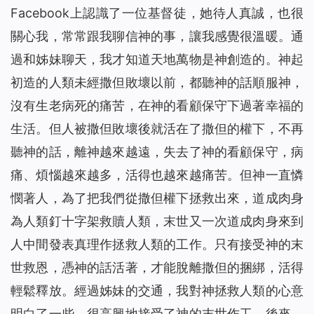
Facebook上認識了一位基督徒，她待人真誠，也很
關心我，常常跟我聊信神的事，讓我感覺很溫暖。通
過和姊妹聊天，我才知道天地萬物是神創造的。神起
初造的人類未經撒但敗壞以前，都聽神的話順服神，
沒有生老病死的痛苦，在神的看顧保守下過著幸福的
生活。但人被撒但敗壞後就活在了撒但的權下，不再
聽神的話，離神越來越遠，失去了神的看顧保守，病
痛、煩惱越來越多，活得也越來越痛苦。但神一直憐
憫著人，為了把我們從撒但權下拯救出來，道成肉身
為人類釘十字架救贖人類，末世又一次道成肉身來到
人中間發表真理作拯救人類的工作。只有接受神的末
世救恩，憑神的話活著，才能脫離撒但的捆綁，活得
輕鬆釋放。經過姊妹的交通，我對神拯救人類的心意
明白了一些，很高興地接受了神的末世作工。後來，