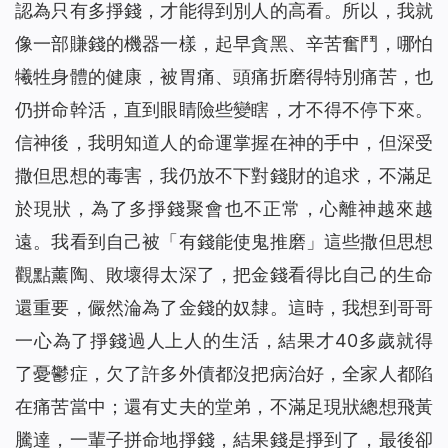
認為只有多掙錢，才能得到別人的高看。所以，我就
像一部賺錢的機器一樣，起早貪黑、辛苦奮鬥，哪怕
犧牲身體的健康，被胃痛、頭痛折磨得特別痛苦，也
仍拼命幹活，直到眼睛險些變瞎，才不得不停下來。
信神後，我明知道人的命運掌握在神的手中，但深受
撒但思想的毒害，我仍放不下對錢財的追求，不滿足
於現狀，為了多掙錢聚會也不正常，心離神越來越
遠。我看到自己被「有錢能使鬼推磨」這些撒但思想
觀點薰陶、敗壞得太深了，把金錢看得比自己的生命
還重要，儼然淪為了金錢的奴隸。這時，我想到哥哥
一心為了掙錢過人上人的生活，結果才40多歲就得
了憂鬱症，欠了許多外債都沒把病治好，全家人都陷
在痛苦當中；還有丈夫的堂弟，不滿足現狀總想飛黃
騰達，一輩子拼命地掙錢，結果錢是掙到了，最後卻