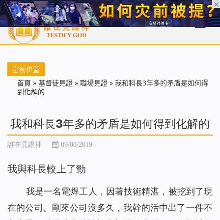
首頁
每日靈糧
天國福音
基督徒見證
信仰解答
聖經
當前位置
首頁
»
基督徒見證
»
職場見證
»
我和科長3年多的矛盾是如何得
到化解的
我和科長3年多的矛盾是如何得到化解的
誰在見證神
09/08/2019
我與科長較上了勁
我是一名電焊工人，因著技術精湛，被挖到了現
在的公司。剛來公司沒多久，我幹的活中出了一件不