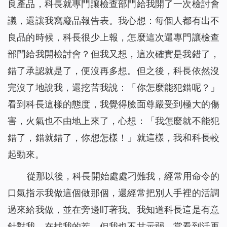
良產品，科長就專門讓檢查部門給我開了一次檢討會
議，還讓我寫廢品報告表。我心想：每個人都有出不
良品的時候，科長很少上報，怎麼這次還專門讓檢查
部門給我開檢討會？但我又想，這次確實是我錯了，
錯了承認就是了，便沒再多想。但之後，科長依然沒
完沒了地說我，還挖苦我說：「你怎麼能犯錯呢？」
看到科長這樣的態度，我覺得臉面尊嚴受到極大的傷
害，火氣也不由地上來了，心想：「我怎麼就不能犯
錯了，錯就錯了，你想怎樣！」就這樣，我和科長較
起勁來。
從那以後，科長開始處處刁難我，經常用命令的
口氣指示我做這個做那個，還經常把別人手裡的活調
過來給我做，並在旁邊盯著我。我知道科長這是有意
針對我，在找我的茬，但我也不甘示弱，當看到活再