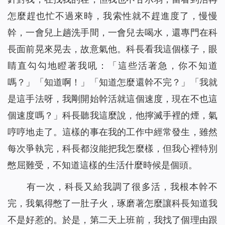
怎麼趕也忙不過來時，我索性就不趕進度了，慢慢
幹，一會兒上趟洗手間，一會兒去喝水，還專門在科
長面前晃來晃去，故意氣他。科長看我這個樣子，眼
睛直勾勾地瞪著我吼：「這些活著急，你不知道
嗎？」「知道啊！」「知道怎麼還幹不完？」「我就
是這手法呀，我剛開始幹活就這個速度，現在不也這
個速度嗎？」科長聽我這麼說，他擰滅手裡的煙，氣
哼哼地走了。這樣的事在我的工作中經常發生，雖然
每次爭執完，科長都沒能把我怎麼樣，但我心裡特別
憋屈難受，不知道這樣的生活什麼時候是個頭。
有一次，科長又給我調了很多活，我根本幹不
完，我氣得憋了一肚子火，琢磨著怎麼讓科長知道我
不是好惹的。於是，第二天上班前，我找了個理由跟