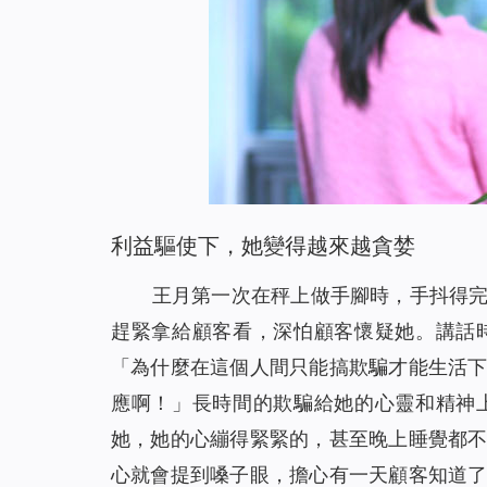
利益驅使下，她變得越來越貪婪
王月第一次在秤上做手腳時，手抖得
趕緊拿給顧客看，深怕顧客懷疑她。講話
「為什麼在這個人間只能搞欺騙才能生活
應啊！」長時間的欺騙給她的心靈和精神
她，她的心繃得緊緊的，甚至晚上睡覺都
心就會提到嗓子眼，擔心有一天顧客知道