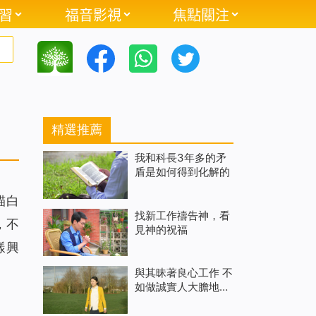
習
福音影視
焦點關注
精選推薦
我和科長3年多的矛
盾是如何得到化解的
貓白
找新工作禱告神，看
，不
見神的祝福
樣興
與其昧著良心工作 不
如做誠實人大膽地說
NO（有聲讀物）