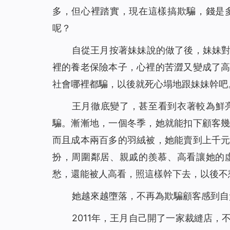
多，但心裡踏實，現在這樣搞欺騙，錢是
呢？
自從王月按著妹妹說的做了後，妹妹
裡的養老保險本子，心裡的苦澀又變成了
社會哪裡都騙，以後就死心塌地跟妹妹幹吧
王月徹底變了，甚至看到衣著較為鮮
騙。漸漸地，一個冬季，她就能扣下顧客
而且成本兩百多的羽絨被，她能賣到上千
扮，周圍鄰居、親戚的羨慕、高看讓她的
愁，還能被人高看，照這樣幹下去，以後不
她越來越墮落，不再為欺騙顧客感到自
2011年，王月自己開了一家裁縫店