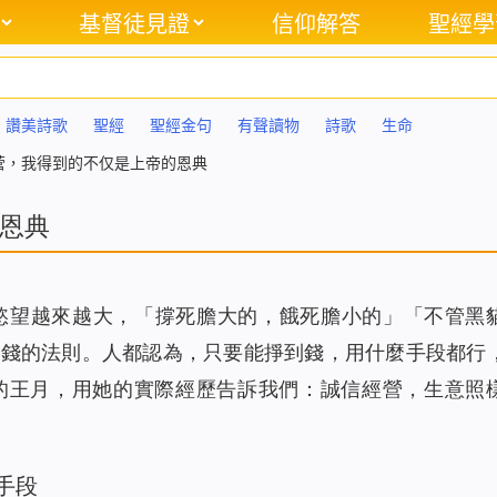
基督徒見證
信仰解答
聖經學
讚美詩歌
聖經
聖經金句
有聲讀物
詩歌
生命
营，我得到的不仅是上帝的恩典
恩典
慾望越來越大，「撐死膽大的，餓死膽小的」「不管黑
賺錢的法則。人都認為，只要能掙到錢，用什麼手段都行
的王月，用她的實際經歷告訴我們：誠信經營，生意照
手段