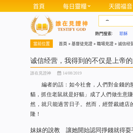
首頁
每日靈糧
天國福音
熱門搜索:
耶穌
當前位置
首頁
»
基督徒見證
»
職場見證
»
诚信经
诚信经营，我得到的不仅是上帝的
誰在見證神
14/08/2019
編者的話：
如今社會，人們對金錢的
貓，抓住老鼠就是好貓」成了人們做生意
然，就只能過苦日子。然而，經營裁縫店
隆！
妹妹的說教 讓她開始認同掙錢就得耍