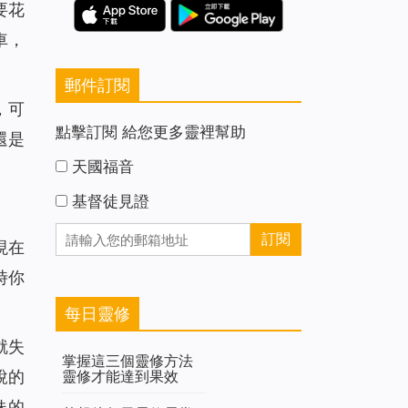
要花
車，
郵件訂閱
，可
點擊訂閱 給您更多靈裡幫助
還是
天國福音
基督徒見證
現在
時你
每日靈修
就失
掌握這三個靈修方法
靈修才能達到果效
說的
妹的