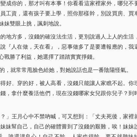
錢變成你的，那才叫有本事！你看看這家裡家外，哪兒不
人員工資，還有孩子要上學，照你那樣幹，別說買房、買
妹妹雙眼上挑，諷刺地說。
錢的地方多，沒錢的確沒法生活，更別說過人上人的生活
話說『人在做，天在看』，惡事做多了是要遭報應的，我
心戰勝了利益，她選擇了踏踏實實掙錢。
的，就常常甩臉色給她，對她說話也是一番陰陽怪氣。
吃得好、穿的好，被人高看，沒錢只能讓人家瞧不起。你
掙錢，拿什麼養活他們，現在沒錢哪家女兒跟你兒子？到
了？」王月心中不禁吶喊，可又想到：「丈夫死後，家裡
是妹妹幫自己，自己的確體嘗到了沒錢的艱難，唉！妹妹
看，誰還講良心！自己不幹，人家也得幹，要不就聽妹