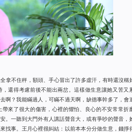
完全拿不住秤，額頭、手心冒出了許多虛汗，有時還沒稱
時，還得考慮前後不能出兩岔。這樣做生意讓她又苦又
下去啊？我能瞞過人，可瞞不過天啊，缺德事幹多了，會
上帶來了很大的傷害，心裡的懼怕、良心的不安常常折
不安。一聽到大門外有人講話聲音大，或有爭吵的聲音，
了來找事。王月心裡很糾結：以前本本分分做生意，錢掙