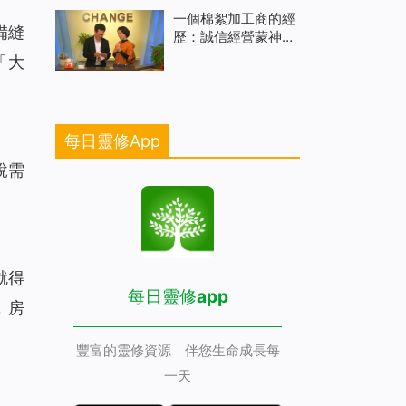
一個棉絮加工商的經
備縫
歷：誠信經營蒙神祝
福
「大
每日靈修App
說需
就得
每日靈修app
，房
豐富的靈修資源 伴您生命成長每
一天