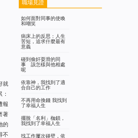
職場見證
如何面對同事的使喚
和嘲笑
病床上的反思：人生
苦短，追求什麼最有
意義
碰到偷奸耍滑的同
事 該怎樣與他相處
呢
依靠神，我找到了適
好就
合自己的工作
累：
不再用命換錢 我找到
遭報
了幸福人生
磨著
擺脫「名利」枷鎖，
我找到了幸福人生
她的
得不
找工作屢次碰壁，依