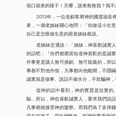
張口就來的樣子！天哪，誰來救救我？我不
2013年，一位老顧客將神的國度福
來，一個老姊妹關心地問：「你做這小生
自己是怎樣做生意的跟老姊妹敘說。
老姊妹交通說：「姊妹，神喜歡誠實
的話吧：『
你們都應當知道神喜歡的是誠
作事更是讓人無可挑剔、無可疑義的，所
事都不對他作假，凡事都向他敞開，不隱
誠實就是做事、說話不摻水分，不欺騙神，
從神的話中看到，神的實質是信實的
驗。所以，神也喜歡誠實人，要求我們說
凡事都能接受神的鑒察。而我們為了多掙
現在信神了，得向神悔改，按神的要求做誠