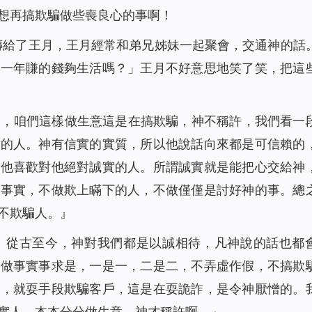
想再搞欺騙做些喪良心的事啊！
音傳給了王月，王月經常和弟兄姊妹一起聚會，交通神的話
意一年賺的錢夠生活嗎？」王月不好意思地笑了笑，把這
人，咱們這樣做生意這是在搞欺騙，神不稱許，我們看一
實的人。神有信實的實質，所以他說話向來都是可信賴的
以他喜歡對他絕對誠實的人。所謂誠實就是能把心交給神
瞞事實，不做欺上瞞下的人，不做僅僅是討好神的事。總
不欺騙人。
』
。從古至今，神對我們都是以誠相待，凡神說的話也都
話做事實事求是，一是一，二是二，不弄虛作假，不搞欺
錢，就耍手段欺騙客戶，這是在耍詭詐，是令神厭憎的。
實人，本本分分做生意，神才稱許啊。」