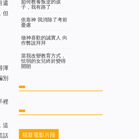
如何教養叛逆的孩
月還
子，我有路了
，但
依靠神 我消除了考前
憂慮
做神喜歡的誠實人 向
作弊說拜拜
當我改變教育方式，
怯弱的女兒終於變得
開朗
得渾
騙別
手裡
，這
福音電影片段
謊話