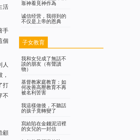
靠神看見神作為
生活
诚信经营，我得到的
不仅是上帝的恩典
著手
這個
子女教育
我和女兒成了無話不
談的朋友（有聲讀
別人
物）
被，
基督教家庭教育：如
了打
何改善高壓教育不再
被名利苦害
穿不
我這樣做後，不聽話
的孩子竟轉變了
寫給陷在金錢泥沼裡
的女兒的一封信
給顧