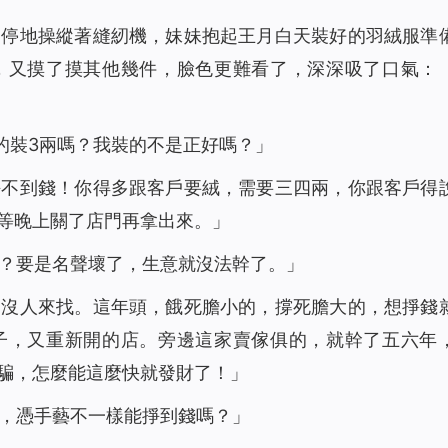
不停地操縱著縫紉機，妹妹抱起王月白天裝好的羽絨服準
，又摸了摸其他幾件，臉色更難看了，深深吸了口氣：
的裝3兩嗎？我裝的不是正好嗎？」
掙不到錢！你得多跟客戶要絨，需要三四兩，你跟客戶得
等晚上關了店門再拿出來。」
？要是名聲壞了，生意就沒法幹了。」
，沒人來找。這年頭，餓死膽小的，撐死膽大的，想掙錢
子，又重新開的店。旁邊這家賣傢俱的，就幹了五六年
騙，怎麼能這麼快就發財了！」
，憑手藝不一樣能掙到錢嗎？」