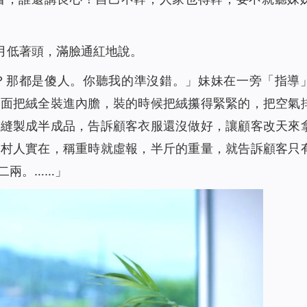
月低著頭，滿臉通紅地說。
？那都是傻人。你聽我的準沒錯。」妹妹在一旁「指導
的面把絨全裝進內膽，裝的時候把絨攥得緊緊的，把空氣
服縫製成半成品，告訴顧客衣服還沒做好，讓顧客改天來
農村人實在，稱重時就虛報，半斤的重量，就告訴顧客只
二兩。……」