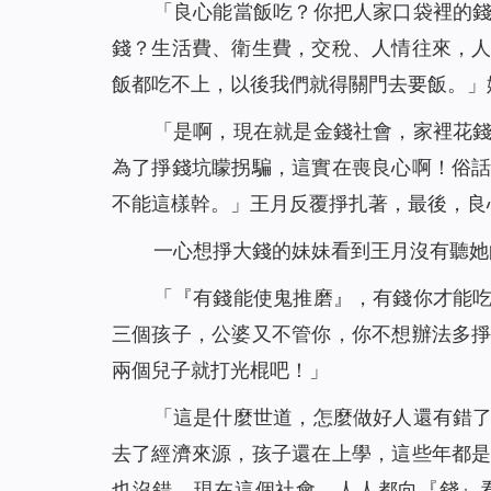
「良心能當飯吃？你把人家口袋裡的
錢？生活費、衛生費，交稅、人情往來，
飯都吃不上，以後我們就得關門去要飯。」
「是啊，現在就是金錢社會，家裡花
為了掙錢坑矇拐騙，這實在喪良心啊！俗
不能這樣幹。」王月反覆掙扎著，最後，良
一心想掙大錢的妹妹看到王月沒有聽她
「『有錢能使鬼推磨』，有錢你才能
三個孩子，公婆又不管你，你不想辦法多
兩個兒子就打光棍吧！」
「這是什麼世道，怎麼做好人還有錯
去了經濟來源，孩子還在上學，這些年都
也沒錯，現在這個社會，人人都向『錢』