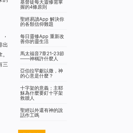
基督徒每天靈修需掌
握的4條原則
聖經易讀App 解決你
的各類信仰難題
」，
每日靈修App 重新改
善你的靈生活
排出
馬太福音7章21-23節
拿。
——神稱許什麼人
有三
亞伯拉罕獻以撒，神
的心意是什麼？
十字架的意義：主耶
穌為什麼要釘十字架
救贖人
聖經以外還有神的說
話作工嗎