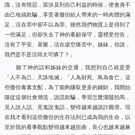
識，沒有恨惡，當涉及到自己利益的時候，便會身不
由己地搞欺騙，享受著撒但給人帶來的一時肉體的滿
足，活在罪中卻不以為罪。雖然我們物質上是得到了
一些滿足，但卻失去了神的看顧保守，靈裡受控告，
沒有了平安、喜樂，活在虛空痛苦中。姊妹，你說，
我們是不是活得太可憐了？」
聽了神的話和姊妹的交通，我想到自己就是受
「人不為己、天誅地滅」「人為財死、鳥為食亡」這
些撒但毒素支配，為了能夠賺取更多的錢財，我開始
隨從這個社會潮流，說謊欺騙，學習怎麼溜鬚拍馬，
見人說人話、見鬼說鬼話，變得越來越詭詐圓滑。現
在我才看到這些撒但的生存法則已成為我的生命，以
至於我的看事觀點變得越來越扭曲，良心也越來越麻