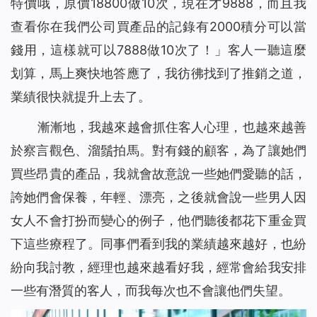
特價哦，原價18800做10次，現在才9888，而且我
查看你在我們公司買產品的記錄有2000積分可以當
錢用，這樣就可以7888做10次了！」客人一聽這麼
划算，馬上爽快地答應了，我彷彿找到了推銷之道，
業績很快就提升上去了。
漸漸地，我越來越會抓住客人心理，也越來越善
於察言觀色、溜鬚拍馬。對有錢的顧客，為了讓她們
買些昂貴的產品，我就會故意說一些她們愛聽的話，
誇她們會保養，年輕、漂亮，之後就會說一些男人因
女人不會打扮而變心的例子，他們聽後都花下重金買
下這些療程了。同事們看到我的業績越來越好，也紛
紛向我討教，經理也越來越看好我，經常會給我安排
一些有潛質的客人，而我每次也不會讓他們失望。