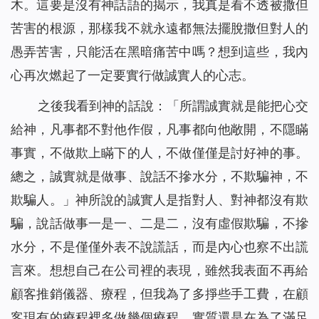
木。這要是沒有神話語的揭示，我真是看不透被撒但
苦害的根源，那樣我不就永遠都無法擺脫撒但對人的
愚弄苦害，只能活在黑暗痛苦中嗎？想到這些，我內
心再次燃起了一定要實行做誠實人的心志。
之後我看到神的話說：「
所謂誠實就是能把心交
給神，凡事都不對他作假，凡事都向他敞開，不隱瞞
事實，不做欺上瞞下的人，不做僅僅是討好神的事。
總之，誠實就是做事、說話不摻水分，不欺騙神，不
欺騙人。
」神所說的誠實人是指對人、對神都沒有欺
騙，說話做事一是一、二是二，沒有虛假欺騙，不摻
水分，不是僅僅外表不說謊話，而是內心也察不出謊
言來。想想自己在公司裡的表現，雖然我表面不再給
顧客推銷儀器、療程，但我為了多掙些手工費，在顧
客現有的療程裡多做幾個療程，實質還是在為了滿足