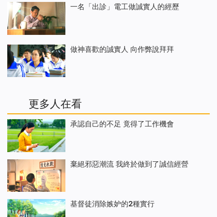
一名「出診」電工做誠實人的經歷
做神喜歡的誠實人 向作弊說拜拜
更多人在看
承認自己的不足 竟得了工作機會
棄絕邪惡潮流 我終於做到了誠信經營
基督徒消除嫉妒的2種實行