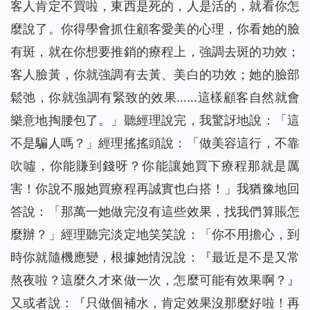
客人肯定不買啦，東西是死的，人是活的，就看你怎
麼說了。你得學會抓住顧客愛美的心理，你看她的臉
有斑，就在你想要推銷的療程上，強調去斑的功效；
客人臉黃，你就強調有去黃、美白的功效；她的臉部
鬆弛，你就強調有緊致的效果……這樣顧客自然就會
樂意地掏腰包了。」聽經理說完，我驚訝地說：「這
不是騙人嗎？」經理搖搖頭說：「做美容這行，不靠
吹噓，你能賺到錢呀？你能讓她買下療程那就是厲
害！你說不服她買療程再誠實也白搭！」我猶豫地回
答說：「那萬一她做完沒有這些效果，找我們算賬怎
麼辦？」經理聽完淡定地笑笑說：「你不用擔心，到
時你就隨機應變，根據她情況說：『最近是不是又常
熬夜啦？這麼久才來做一次，怎麼可能有效果啊？』
又或者說：『只做個補水，肯定效果沒那麼好啦！再