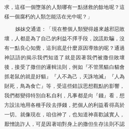
求，這樣一個墮落的人類哪有一點拯救的餘地呢？這
樣一個腐朽的人類怎能活在光中呢？
」
姊妹交通道：「現在整個人類變得越來越邪惡敗
壞，人都是為了自己的利益不擇手段，說謊欺騙，沒
有一點良心知覺，這到底是什麼原因導致的呢？通過
神話語的揭示我們知道了就是因著我們被撒但敗壞
後，接受了撒但的邏輯法則，例如『不管黑貓白貓會
抓老鼠的就是好貓』『人不為己，天誅地滅』『人為
財死，鳥為食亡』等，受這些錯誤思想觀點的影響，
我們都變得特別自私自利，凡事都是向『錢』看，想
方設法地用各種手段去掙錢，把個人的利益看得高於
一切。就像現在，咱信神了，也知道神喜歡誠實人，
厭憎詭詐人，可是因著咱對身上的撒但生存法則不認