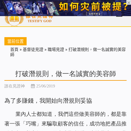
首頁
每日靈糧
天國福音
基督徒見證
信仰解答
聖經
當前位置
首頁
»
基督徒見證
»
職場見證
»
打破潛規則，做一名誠實的美容
師
打破潛規則，做一名誠實的美容師
誰在見證神
25/06/2019
為了多賺錢，我開始向潛規則妥協
業內人士都知道，我們這些做美容師的，都是靠
著一張「巧嘴」來騙取顧客的信任，成功地把產品推