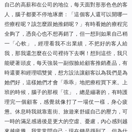
自己的高薪和在公司的地位，每天面對形形色色的客
人，腦子都要不停地琢磨：「這個客人還可以開哪一
些療程呢？該怎麼跟她推銷呢？」有時看她的療程完
全夠了，憑良心也不想再銷了，但一想到如果自己稍
一「心軟」，經理看我不出業績，不把好的客人給
我，那我還怎麼在公司裡待下去啊！想到這些，我只
能硬著頭皮，每天強裝一副假臉給顧客推銷產品，有
時還要和經理唱雙簧，想方設法讓顧客以為我們是為
她們好，這樣她們才會「乖乖」地把療程買下來。上
班的時候，腦子的那根「弦」，總是繃著的，有時護
理完一個顧客，感覺就像打了一場仗一樣，身心疲
憊。休息時我就靠逛街、旅遊來舒緩自己的壓力，可
一時的滿足感過後是更大的空虛、憂慮，內心感到越
來越疲憊。我常常問自己：現在錢是掙到了，但為什