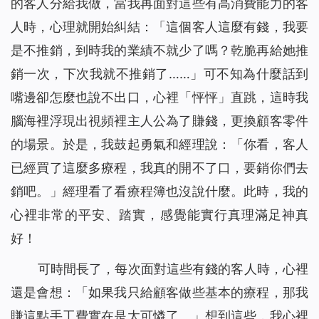
的客人分給我做，當我再面對這些有高消費能力的客
人時，心理就開始糾結：「這個客人這麼有錢，我要
是不推銷，到時我的業績不就少了嗎？乾脆再給她推
銷一次，下次我就不推銷了……」可不知為什麼話到
嘴邊卻怎麼也說不出口，心裡「怦怦」直跳，這時我
腦海裡浮現出視頻裡主人公為了賺錢，更換顧客零件
的場景。於是，我鼓起勇氣和經理說：「你看，客人
已經買了這麼多療程，我真的開不了口，要銷你們去
銷吧。」經理看了看療程簿也沒說什麼。此時，我的
心裡非常的平安、踏實，感覺能實行真理滿足神真
好！
可時間長了，每次面對這些有錢的客人時，心裡
還是會想：「如果我只給顧客做些基本的療程，那我
賺這點手工費實在是太可憐了。」想到這些，我心裡