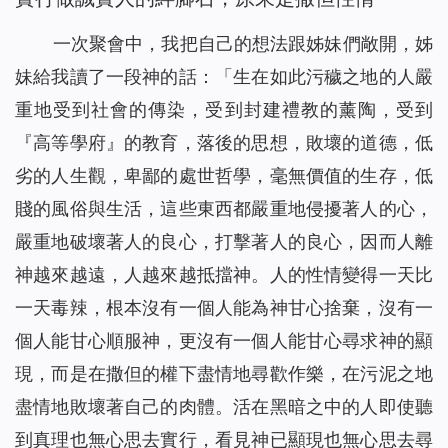
一次聚會中，我把自己的想法跟姊妹們敞開，姊
妹給我讀了一段神的話：「
生在如此污穢之地的人嚴
重地受到社會的傳染，受到封建禮教的薰陶，受到
『高等學府』的教育，落後的思想，敗壞的道德，低
劣的人生觀，卑鄙的處世哲學，毫無價值的生存，低
賤的風俗與生活，這些東西都嚴重地侵擾著人的心，
嚴重地破壞著人的良心，打擊著人的良心，因而人離
神越來越遠，人越來越抵擋神。人的性情變得一天比
一天毒辣，根本沒有一個人能為神甘心捨棄，沒有一
個人能甘心順服神，更沒有一個人能甘心尋求神的顯
現，而是在撒但的權下盡情地尋歡作樂，在污泥之地
盡情地敗壞著自己的肉體。活在黑暗之中的人即使聽
到真理也無心思去實行，看見神已顯現也無心思去尋