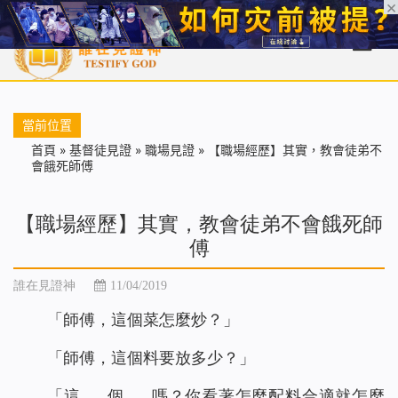
首頁
每日靈糧
天國福音
基督徒見證
信仰解答
聖經
當前位置
首頁
»
基督徒見證
»
職場見證
»
【職場經歷】其實，教會徒弟不
會餓死師傅
【職場經歷】其實，教會徒弟不會餓死師
傅
誰在見證神
11/04/2019
「師傅，這個菜怎麼炒？」
「師傅，這個料要放多少？」
「這……個……嗎？你看著怎麼配料合適就怎麼