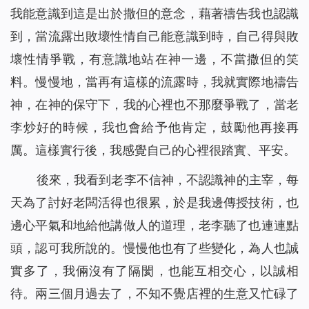
我能意識到這是出於撒但的意念，藉著禱告我也認識
到，當流露出敗壞性情自己能意識到時，自己得與敗
壞性情爭戰，有意識地站在神一邊，不當撒但的笑
料。慢慢地，當再有這樣的流露時，我就實際地禱告
神，在神的保守下，我的心裡也不那麼爭戰了，當老
李炒好的時候，我也會給予他肯定，鼓勵他再接再
厲。這樣實行後，我感覺自己的心裡很踏實、平安。
後來，我看到老李不信神，不認識神的主宰，每
天為了討好老闆活得也很累，於是我邊傳授技術，也
邊心平氣和地給他講做人的道理，老李聽了也連連點
頭，認可我所說的。慢慢他也有了些變化，為人也誠
實多了，我倆沒有了隔閡，也能互相交心，以誠相
待。兩三個月過去了，不知不覺店裡的生意又忙碌了