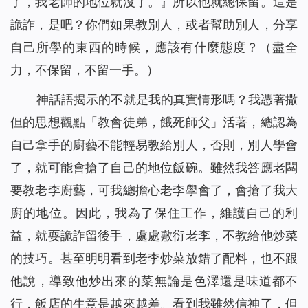
了，我老師的地位就沒了。』所以他就總保留。這是
詭詐，是吧？你們如果教別人，或者幫助別人，分享
自己所學的東西的時候，應該有什麼態度？
（盡全
力，不保留，不留一手。）
神話語揭示的不就是我的真實情形嗎？我憑著撒
但的思想觀點「教會徒弟，餓死師父」活著，總認為
自己拿手的廚藝不能輕易教給別人，否則，別人學會
了，就可能會搶了自己的地位飯碗。雖然我答應老闆
要教老李廚藝，可我總擔心老李學會了，會搶了我大
廚的地位。因此，我為了保住工作，維護自己的利
益，就耍詭詐留後手，處處敷衍老李，不教給他炒菜
的技巧。甚至明明看到老李炒菜放錯了配料，也不跟
他說，導致他炒出來的菜無論是色澤還是味道都不
行，飯店的生意是越來越差。看到我雖然信神了，但