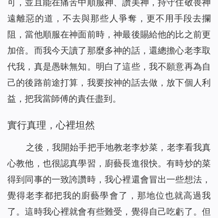
可，並且能在痛苦中順服神、讚美神，持守住敬畏神
遠離惡的道，不去與那些人爭奪，更不用手段去攔
阻，當他順服在神面前時，神最後賜給他的比之前更
加倍。而我今天讀了那麼多神的話，還總擔心老李取
代我，真是愚昧無知。明白了這些，我不願意再為自
己的後路前途打算，我要按神的話去做，放下個人利
益，把我當師傅的責任盡到。
實行真理，心裡坦然
之後，我開始手把手地教老李炒菜，老李看我真
心教他，也很認真學習，廚藝長進很快。有時炒的菜
得到同事的一致誇讚時，我心裡還會冒出一些想法，
覺得老李都把我的廚藝學會了，那地位也就高過我
了。這時我心裡就會有些難受，覺得自己吃虧了。但