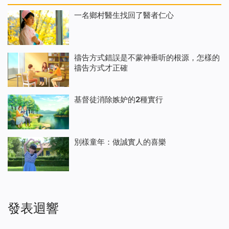
一名鄉村醫生找回了醫者仁心
禱告方式錯誤是不蒙神垂听的根源，怎樣的
禱告方式才正確
基督徒消除嫉妒的2種實行
別樣童年：做誠實人的喜樂
發表迴響