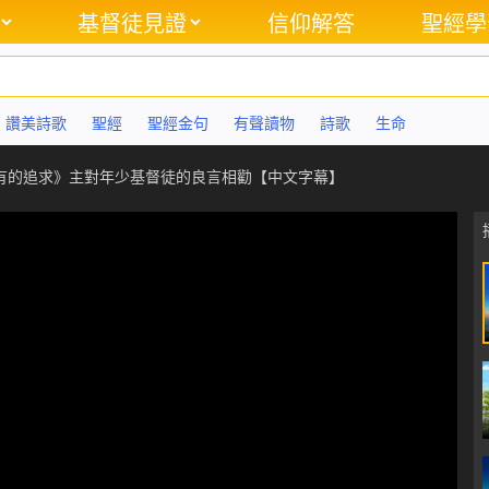
基督徒見證
信仰解答
聖經學
讚美詩歌
聖經
聖經金句
有聲讀物
詩歌
生命
有的追求》主對年少基督徒的良言相勸【中文字幕】