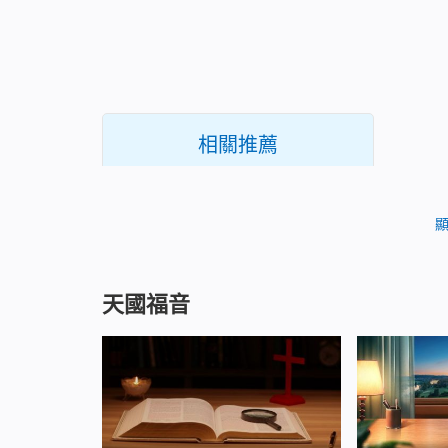
相關推薦
我終於能和異國鄰居和睦相處了
詩歌歌詞：
天國福音
滿了詭詐、滿了歧視人的目光本不是少年人
少的人不該沒有理想、志氣與蓬勃向上的氣質 
未來失去信心 年少人不該沒有辨明事理、尋求
應該得著一切正面事物的實際 而且對個人的人