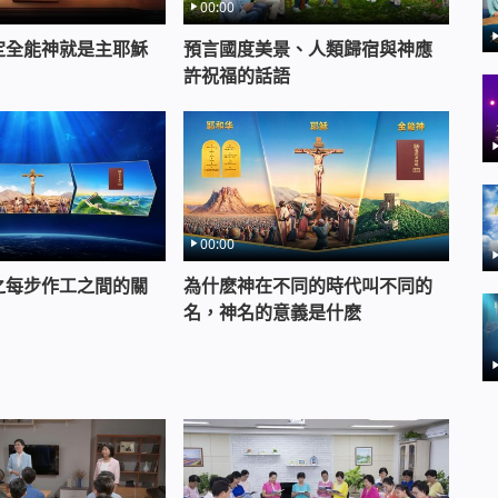
00:00
毅力走下去 實現自己為神花費一生的願望 年少人不
該站住該有的立場 不應隨波逐流 有敢於為正義、為真理
定全能神就是主耶穌
預言國度美景、人類歸宿與神應
尋求正義與真理的心志 你們當追求的是一切美與善的
許祝福的話語
人的人生要負責任 不可輕視，不可輕視 年少人應該有不
義的勇氣 年少人不該是逆來順受的 但更應該有胸懷坦
的心志 你們當追求的是一切美與善的事物 應該得著
任 不可輕視，不可輕視
00:00
之每步作工之間的關
為什麽神在不同的時代叫不同的
麼看法或認識嗎？點擊右下方的「
在線暢聊
」窗口與
名，神名的意義是什麽