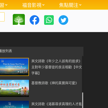
習
福音影視
焦點關注
02:25
英文詩歌《要留心聽神的話語》
Listen Carefully to God’s Words
05:28
英文靈修詩歌《道成肉身作的是拯
救人類最關鍵的工作》【中文字
04:02
播放列表
幕】
英文詩歌《年少之人該有的追求》
主對年少基督徒的良言相勸【中文
03:57
字幕】
基督教詩歌《神的真實與可愛》
09:22
英文詩歌《渴慕尋求真理的人才能