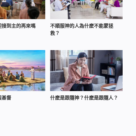
迎接到主的再來嗎
不順服神的人為什麽不能蒙拯
救？
假基督
什麽是跟隨神？什麽是跟隨人？