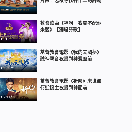
片段：怎樣尋找神作工的腳蹤
20:59
教會歌曲《神啊 我真不配你
來愛》【獨唱詩歌】
05:06
基督教會電影《我的天國夢》
聽神聲音被提到神寶座前
02:20:59
基督教會電影《祈盼》末世如
何迎接主被提到神面前
02:11:58