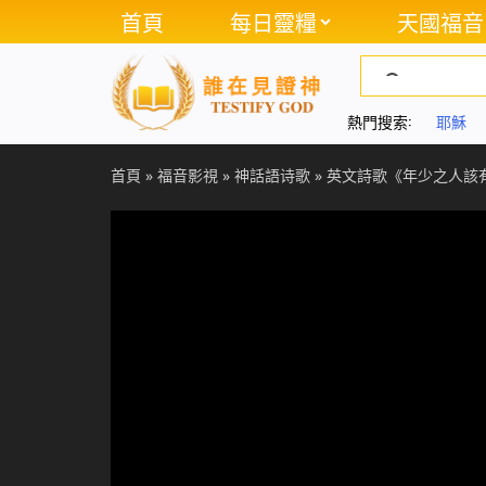
首頁
每日靈糧
天國福音
熱門搜索:
耶穌
首頁
»
福音影視
»
神話語诗歌
»
英文詩歌《年少之人該