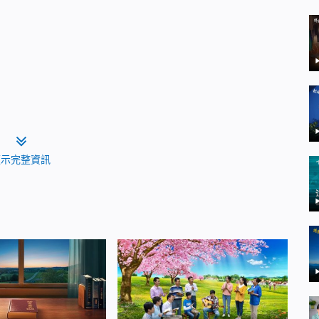
顯示完整資訊
該有的 行毀壞可憎之事的人也不應該是年少之人 年
不該對前途心灰意冷 也不該對生活失去希望，不該對
正義與真理的心志 你們當追求的是一切美與善的事物
生要負責任 不可輕視，不可輕視