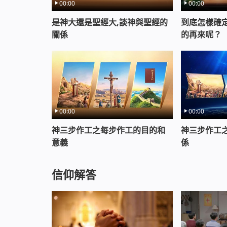
00:00
00:00
年少之人對自己今天選中的真理之道應該有
該沒有真理 也不該對虛偽與不義包藏 而是應
是神大還是聖經大,談神與聖經的
到底怎樣確
奉獻、拼搏的精神 年少人不該沒有辨明事理、
關係
的再來呢？
事物 應該得著一切正面事物的實際 而且對個
屈服於黑暗勢力的壓制 有改變自身的生存的意
白而且饒恕弟兄姊妹的精神
年少人不該沒有辨明事理、尋求正義與真理
一切正面事物的實際 而且對個人的人生要負責
00:00
00:00
神三步作工之每步作工的目的和
神三步作工
親愛的弟兄姊妹，看了本篇內容您有什
意義
係
我們探討吧，我們24小時在線隨時與您交談。
信仰解答