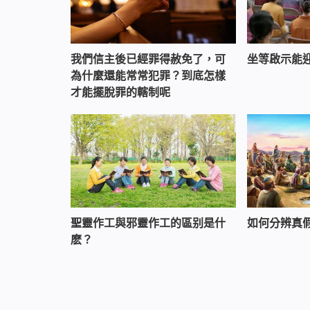
我們信主後已經罪得赦免了，可
坐等啟示能
為什麼還能常常犯罪？到底怎樣
才能擺脫罪的轄制呢
聖靈作工與邪靈作工的區别是什
如何分辨真
麽？