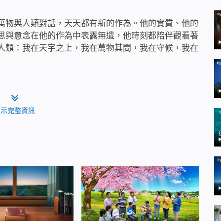
萬物與人類對話，天天都有新的作為。他的實質、他的
思與意念在他的作為中表露無遺，他時刻都陪伴觀看著
人類：我在天宇之上，我在萬物其間，我在守候，我在
主愛憐這個人類，只有造物主與這個人類有難以割捨的
，只有造物主愛惜所有的受造之物。他的心被人類的一
顯示完整資訊
而傷；他為人類的悔改與信服而喜而樂而回轉而慶賀；
轉動；他的所是所有都為人類都為人類而發表；他的喜
關。
地付出付出他生命的點點滴滴，奉獻他生命的每一分每
他卻一直愛惜著一直愛惜著他所親手造的人類……他把他
地施下他的憐憫與寬容，為的只是人類能繼續存活繼續
命的供應之下，為的只是有朝一日人類能歸服在他面
命的那一位。只有造物主疼惜這個人類，只有造物主愛