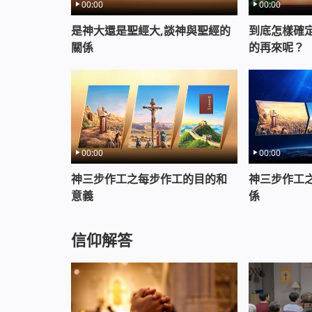
憐這個人類，只有造物主與這個人類有難以割
00:00
00:00
是神大還是聖經大,談神與聖經的
到底怎樣確
關係
的再來呢？
00:00
00:00
神三步作工之每步作工的目的和
神三步作工
意義
係
信仰解答