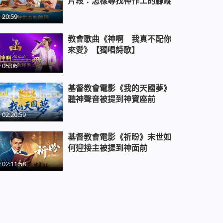
片段：怎樣尋找神作工的腳蹤
20:59
教會歌曲《神啊 我真不配你
來愛》【獨唱詩歌】
05:06
基督教會電影《我的天國夢》
聽神聲音被提到神寶座前
02:20:59
基督教會電影《祈盼》末世如
何迎接主被提到神面前
02:11:58