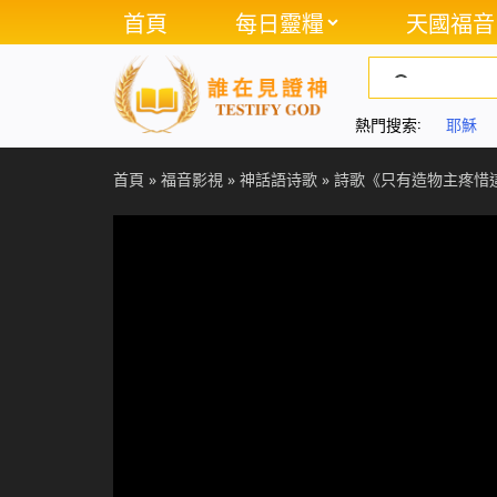
首頁
每日靈糧
天國福音
熱門搜索:
耶穌
首頁
»
福音影視
»
神話語诗歌
»
詩歌《只有造物主疼惜