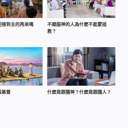
迎接到主的再來嗎
不順服神的人為什麽不能蒙拯
救？
假基督
什麽是跟隨神？什麽是跟隨人？