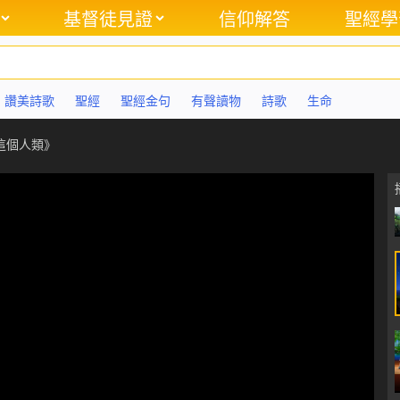
基督徒見證
信仰解答
聖經學
讚美詩歌
聖經
聖經金句
有聲讀物
詩歌
生命
這個人類》