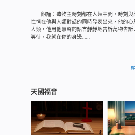
朗誦：造物主時刻都在人類中間，時刻與
性情在他與人類對話的同時發表出來，他的心
人類，他用他無聲的語言靜靜地告訴萬物告訴
等待，我就在你的身邊……
1 只有造物主疼惜這個人類，只有造物
真情真意，也只有造物主能施憐憫於這個人類
舉一動所牽引：他為人類的邪惡敗壞而怒而憂
他的每一個心思、每一個意念都為人類而有而
怒哀樂都與人類的生存都與人類的生存息息相
天國福音
2 他為著人類遊走奔忙，為著人類靜靜
一秒……他不曾懂得如何憐惜自己的生命，但
的一切都給了這個人類……他無條件地、無償
存活在他的眼目之下，存活在他生命的在他生
前，認得出他就是滋養人類生存、供應萬物生