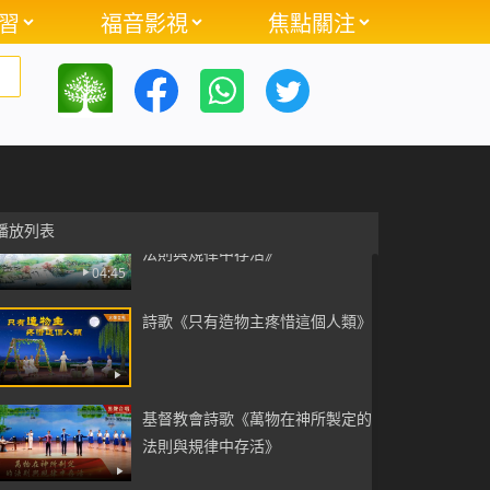
習
福音影視
焦點關注
基督教詩歌《神的真實與可愛》
09:22
英文詩歌《渴慕尋求真理的人才能
看見神》【中文字幕】
03:30
基督教會詩歌《萬物在神所制定的
播放列表
法則與規律中存活》
04:45
詩歌《只有造物主疼惜這個人類》
基督教會詩歌《萬物在神所製定的
法則與規律中存活》