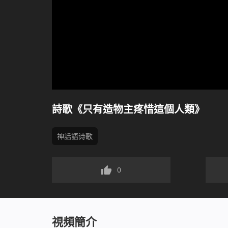
詩歌《只有造物主疼惜這個人類》
神話語诗歌
0
視頻簡介