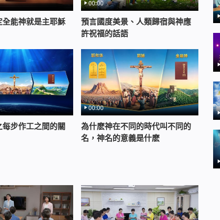
捨的真情真意，有難以割捨的真情真意。
00:00
定全能神就是主耶穌
預言國度美景、人類歸宿與神應
《獨一無二的神自己 二》
許祝福的話語
00:00
之每步作工之間的關
為什麽神在不同的時代叫不同的
名，神名的意義是什麽