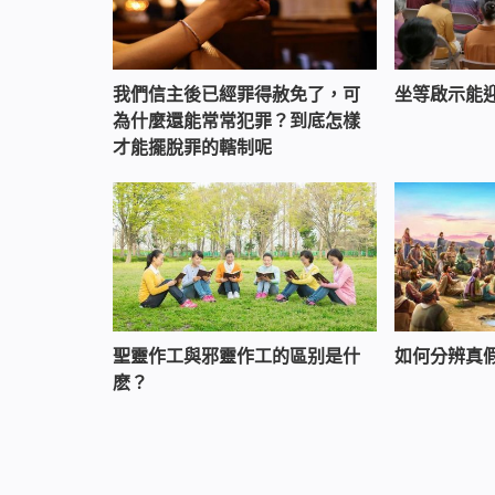
我們信主後已經罪得赦免了，可
坐等啟示能
為什麼還能常常犯罪？到底怎樣
才能擺脫罪的轄制呢
聖靈作工與邪靈作工的區别是什
如何分辨真
麽？