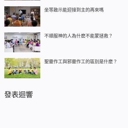
坐等啟示能迎接到主的再來嗎
不順服神的人為什麽不能蒙拯救？
聖靈作工與邪靈作工的區别是什麽？
發表迴響