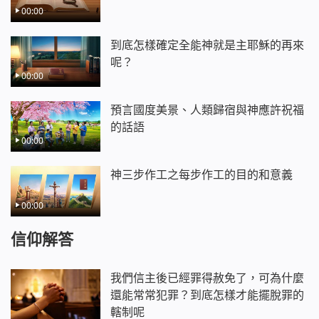
00:00
到底怎樣確定全能神就是主耶穌的再來
呢？
00:00
預言國度美景、人類歸宿與神應許祝福
的話語
00:00
神三步作工之每步作工的目的和意義
00:00
信仰解答
我們信主後已經罪得赦免了，可為什麼
還能常常犯罪？到底怎樣才能擺脫罪的
轄制呢