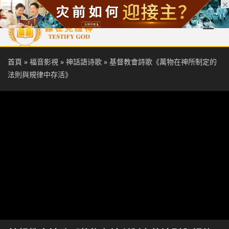
首頁
每日靈糧
天國福音
基督徒見證
信仰解答
聖經
首頁
»
福音影視
»
神話語诗歌
»
基督教會詩歌《萬物在神所制定的
法則與規律中存活》