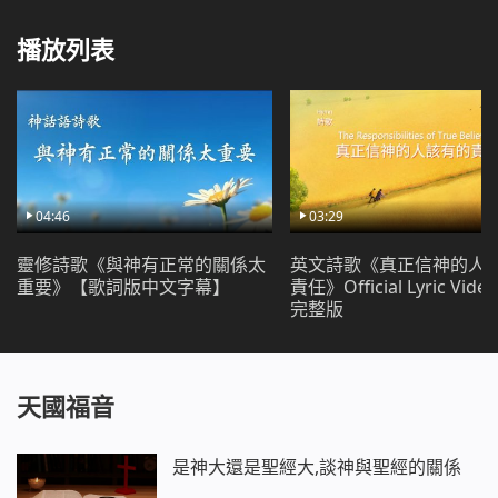
又走，在瞬息間千變萬化，而不變的是牠們各自的本能
播放列表
與牠們的生存法則，牠們在神的供應與滋養之下存活，
沒有人能改變牠們的本能，也沒有人能破壞牠們的生存
法則，沒有人能破壞牠們的生存法則。
04:46
03:29
靈修詩歌《與神有正常的關係太
英文詩歌《真正信神的人
重要》【歌詞版中文字幕】
責任》Official Lyric Vid
完整版
天國福音
是神大還是聖經大,談神與聖經的關係