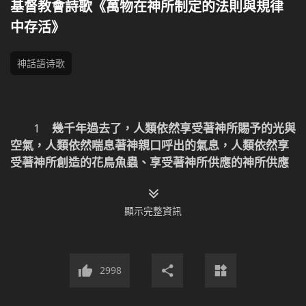
基督教會詩歌《萬物在神所制定的法則與規律
中存活》
神話語诗歌
1
幾千年過去了，人類依然享受著神所賜予的光與
空氣，人類依然喘息著神親口呼出的氣息，人類依然享
受著神所創造的花鳥魚蟲、享受著神所供應的神所供應
的萬物；晝與夜依然在不停止地更替；四季也如常地交
換著；天上飛翔的大雁今冬離去，明春依然會歸來；水
顯示完整資訊
裡的魚兒從來都不曾離開江河湖泊——牠們的家。
2
地上的知了在夏日裡盡情地唱著牠們自己的歌
謠；草叢裡的蛐蛐兒在秋日裡伴隨著秋風輕聲吟唱；大
2998
雁成群結隊，而蒼鷹形單影隻；獅群以狩獵為生；麋鹿
離不開鮮花和草叢……萬物中各種生靈去了又來，來了