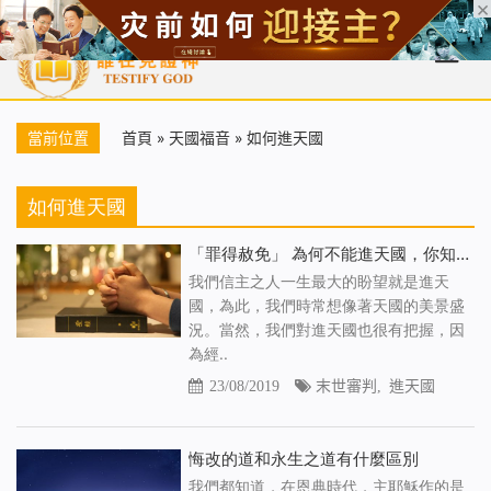
首頁
每日靈糧
天國福音
基督徒見證
信仰解答
聖經
當前位置
首頁
»
天國福音
»
如何進天國
如何進天國
「罪得赦免」 為何不能進天國，你知道嗎
我們信主之人一生最大的盼望就是進天
國，為此，我們時常想像著天國的美景盛
況。當然，我們對進天國也很有把握，因
為經..
23/08/2019
末世審判
,
進天國
悔改的道和永生之道有什麼區別
我們都知道，在恩典時代，主耶穌作的是