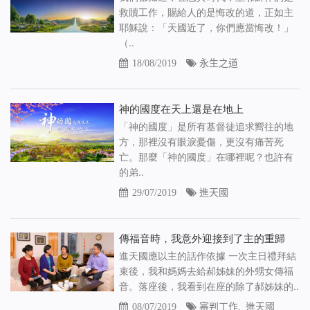
救贖工作，賜給人的是悔改的道，正如主
耶穌說：「天國近了，你們應當悔改！」
（..
18/08/2019
永生之道
神的國度在天上還是在地上
「神的國度」是所有基督徒追求嚮往的地
方，那裡沒有眼淚憂傷，更沒有痛苦死
亡。那麼「神的國度」在哪裡呢？也許有
的弟..
29/07/2019
進天國
傳福音時，我意外迎接到了主的重歸
進天國應以主的話作依據 一次主日禮拜結
束後，我和媽媽去給郝姊妹的外甥女傳福
音。落座後，我看到在座的除了郝姊妹的..
08/07/2019
審判工作
,
進天國