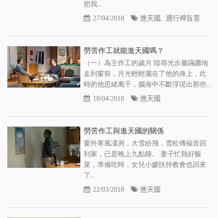
把我..
27/04/2018
進天國
,
遵行神旨意
勞苦作工就能進天國嗎？
（一）為主作工的歲月 陸尋光步履蹣跚地
走到窗前，月光輕輕灑在了他的身上，此
時的他思緒萬千，腦海中不斷浮現出那些..
18/04/2018
進天國
勞苦作工與進天國的關係
窗外寒風凜冽，大雪紛飛，雪松傳福音回
到家，已是晚上九點鐘。 妻子忙熱好飯
菜，準備吃時，女兒小媛扶持教會也回來
了..
22/03/2018
進天國