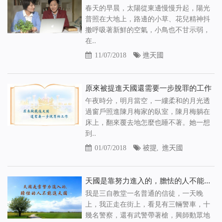
春天的早晨，太陽從東邊慢慢升起，陽光
普照在大地上，路邊的小草、花兒精神抖
擻呼吸著新鮮的空氣，小鳥也不甘示弱，
在..
11/07/2018
進天國
原來被提進天國還需要一步脫罪的工作
午夜時分，明月當空，一縷柔和的月光透
過窗戶照進陳月梅家的臥室，陳月梅躺在
床上，翻來覆去地怎麼也睡不著。她一想
到..
01/07/2018
被提
,
進天國
天國是靠努力進入的，膽怯的人不能進天國
我是三自教堂一名普通的信徒，一天晚
上，我正走在街上，看見有三輛警車，十
幾名警察，還有武警帶著槍，興師動眾地