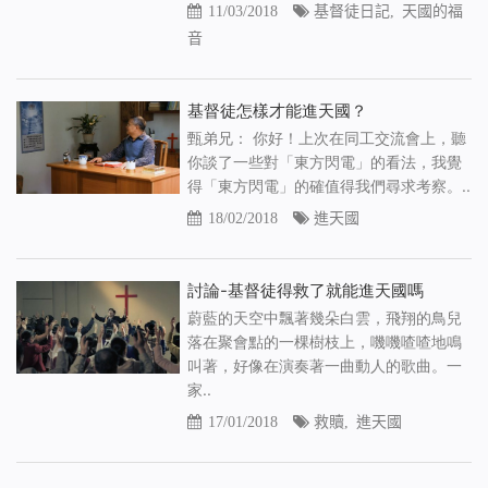
11/03/2018
基督徒日記
,
天國的福
音
基督徒怎樣才能進天國？
甄弟兄： 你好！上次在同工交流會上，聽
你談了一些對「東方閃電」的看法，我覺
得「東方閃電」的確值得我們尋求考察。..
18/02/2018
進天國
討論-基督徒得救了就能進天國嗎
蔚藍的天空中飄著幾朵白雲，飛翔的鳥兒
落在聚會點的一棵樹枝上，嘰嘰喳喳地鳴
叫著，好像在演奏著一曲動人的歌曲。一
家..
17/01/2018
救贖
,
進天國