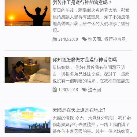
勞苦作工是遵行神的旨意嗎？
夏日的午後，驕陽似火炙烤著大地，那種
焦灼感讓人覺得有些窒息。知了不知疲倦
地高聲鳴叫著，給午休的人們增添了幾分
煩..
21/03/2018
進天國
,
遵行神旨意
你知道怎麼做才是遵行神旨意嗎
珍惜姊妹： 你好! 最近我有個問題不明
白，與很多弟兄姊妹交通、探討了，最終
也沒有一個明確的結果，在我不知道該怎..
12/03/2018
進天國
天國是在天上還是在地上?
天國的憧憬 今天，天氣格外晴朗，我和兩
個老姊妹步行去做禮拜，一路上我們講了
很多信主進天國的事。其中一個老姊妹高..