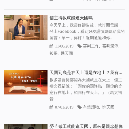
信主得救就能進天國嗎
今天早上，我靈修禱告後，就打開電腦，
登上Facebook，看到好友謹慎姊妹給我的
留言：單一，你好！近期通過和你..
11/06/2019
審判工作
,
審判潔淨
,
被提
,
進天國
天國到底是在天上還是在地上？我有了答案
很多基督徒都認為天國就是在天上，但主
禱文裡卻說：「願你的國降臨；願你的旨
意行在地上，如同行在天上。」（馬太福
音..
07/01/2019
有聲讀物
,
進天國
勞苦做工就能進天國，原來是觀念想像