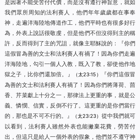
是因著不能受苦付代價，而是沒有遵行神旨意，就如
我們眾所周知的法利賽人，他們年年歲歲都在事奉
神，走遍洋海陸地傳道作工，他們平時也有很多好行
為，外表上說話很敬虔，但是他們不但沒得到主的稱
許，反而得到了主的咒詛，就像主耶穌說的：『
你們
這假冒為善的文士和法利賽人有禍了！因為你們走遍
洋海陸地，勾引一個人入教，既入了教，卻使他作地
獄之子，比你們還加倍。
』
『
你們這假冒
（太23:15）
為善的文士和法利賽人有禍了！因為你們將薄荷、茴
香、芹菜獻上十分之一，那律法上更重的事，就是公
義、憐憫、信實，反倒不行了。這更重的是你們當行
的，那也是不可不行的。
』
從中我們就可
（太23:23）
以看到，法利賽人雖然外表也能撇棄花費，勞苦付
出，但這只是給人一個外表的假象，他們並不遵守神