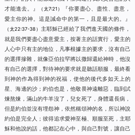
才能進去。
』
『
你要盡心、盡性、盡意，
（太7:21）
愛主你的神。這是誡命中的第一，且是最大的。
』
主耶穌已經給了我們進天國的條件，
（太22:37-38）
就是我們要盡心盡意愛主，按著主的話實行，愛主的
人心中只有主的地位，凡事根據主的要求，沒有自己
的選擇摻雜，就像亞伯拉罕將以撒歸還給神時，他沒
有自己的選擇，對待神的要求就是聽話順服，最終看
到神的作為得到神的祝福，使他的後代多如天上的
星、海邊的沙；約伯也是，他敬畏神遠離惡，臨到試
煉熬煉，滿山的牛羊沒了，兒女死了，身體還長病，
但是約伯並沒有埋怨神，依然稱頌神的名，所以神說
約伯是完全人；彼得追求愛神至極、順服至死，主耶
穌和他說的話，他都記在心中，與自己對號，讓自己