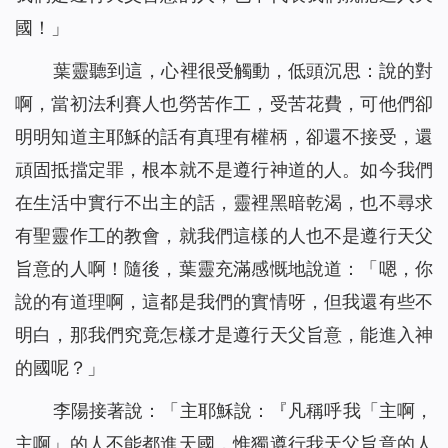
國！」
葉靈聽到這，心裡很受觸動，低頭沉思：說的對
啊，當初法利賽人也勞苦作工，受苦花費，可他們卻
明明知道主耶穌的話有真理有權柄，卻還不接受，還
頑固抵擋定罪，根本就不是遵行神道的人。如今我們
在生活中實行不出主的話，靈裡黑暗乾渴，也不尋求
有聖靈作工的教會，就我們這樣的人也不是遵行天父
旨意的人啊！隨後，葉靈充滿感慨地說道：「嗯，你
說的有道理啊，這都是我們的實情呀，但我還有些不
明白，那我們究竟怎樣才是遵行天父旨意，能進入神
的國呢？」
李陽接著說：「
主耶穌說：『
凡稱呼我「主啊，
主啊」的人不能都進天國，惟獨遵行我天父旨意的人