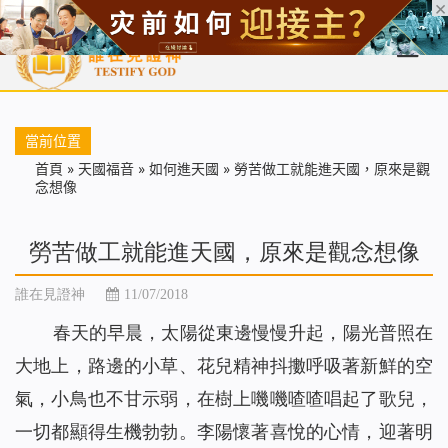
首頁
每日靈糧
天國福音
基督徒見證
信仰解答
聖經
當前位置
首頁
»
天國福音
»
如何進天國
»
勞苦做工就能進天國，原來是觀
念想像
勞苦做工就能進天國，原來是觀念想像
誰在見證神
11/07/2018
春天的早晨，太陽從東邊慢慢升起，陽光普照在
大地上，路邊的小草、花兒精神抖擻呼吸著新鮮的空
氣，小鳥也不甘示弱，在樹上嘰嘰喳喳唱起了歌兒，
一切都顯得生機勃勃。李陽懷著喜悅的心情，迎著明