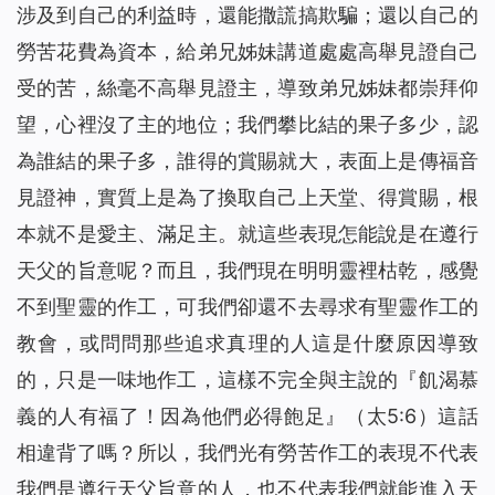
涉及到自己的利益時，還能撒謊搞欺騙；還以自己的
勞苦花費為資本，給弟兄姊妹講道處處高舉見證自己
受的苦，絲毫不高舉見證主，導致弟兄姊妹都崇拜仰
望，心裡沒了主的地位；我們攀比結的果子多少，認
為誰結的果子多，誰得的賞賜就大，表面上是傳福音
見證神，實質上是為了換取自己上天堂、得賞賜，根
本就不是愛主、滿足主。就這些表現怎能說是在遵行
天父的旨意呢？而且，我們現在明明靈裡枯乾，感覺
不到聖靈的作工，可我們卻還不去尋求有聖靈作工的
教會，或問問那些追求真理的人這是什麼原因導致
的，只是一味地作工，這樣不完全與主說的『
飢渴慕
義的人有福了！因為他們必得飽足
』（太5:6）這話
相違背了嗎？所以，我們光有勞苦作工的表現不代表
我們是遵行天父旨意的人，也不代表我們就能進入天