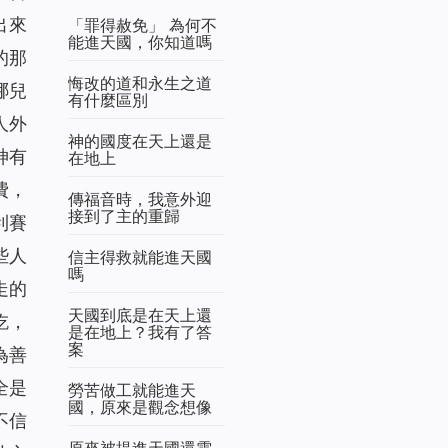
出來
「罪得赦免」 為何不
能進天國，你知道嗎
的那
悔改的道和永生之道
哪兒
有什麼區別
人外
神的國度在天上還是
神有
在地上
費，
傳福音時，我意外迎
接到了主的重歸
利賽
些人
信主得救就能進天國
嗎
走的
天國到底是在天上還
吃，
是在地上？我有了答
案
為善
全是
勞苦做工就能進天
國，原來是觀念想像
不信
原來被提進天國還需