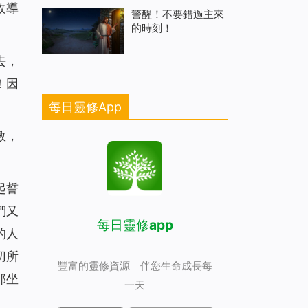
教導
警醒！不要錯過主來
的時刻！
去，
！因
每日靈修App
教，
起誓
們又
每日靈修app
的人
切所
豐富的靈修資源 伴您生命成長每
那坐
一天