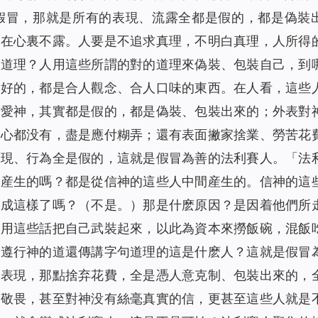
假冒，那就是所有的表現、流露全都是假的，都是偽裝
藏在心裏不露。人要是不追求真理，不明白真理，人所得
句道理？人用這些所謂的對的道理來偽裝、包裝自己，到
、好的，都是合人觀念、合人口味的東西。在人看，這些
能愛神，其實都是假的，都是偽裝、包裝出來的；外表對
忠心都没有，盡是應付糊弄；還有表面撇家捨業、勞苦花
表現、行為全是假的，這就是假冒為善的法利賽人。「法
間産生的嗎？都是從信神的這些人中間産生的。信神的這
變成這樣了嗎？（不是。）那是什麽原因？是因着他們所
，用這些話把自己武裝起來，以此為資本來撈飯碗，混飯
不遵行神的道還傳講字句道理的這是什麽人？這就是假冒
的表現，那點捨弃花費，全是憑人意克制、包裝出來的，
的敬畏，甚至對神没有絲毫真實的信，更甚至這些人就是