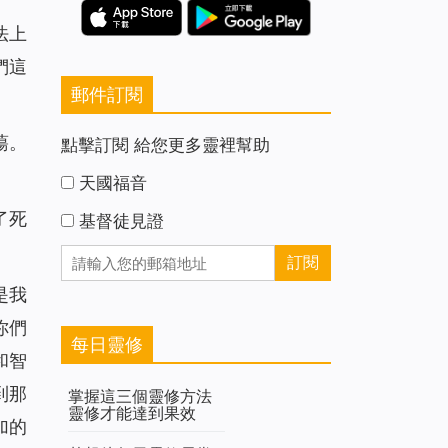
法上
們這
郵件訂閱
蕩。
點擊訂閱 給您更多靈裡幫助
天國福音
了死
基督徒見證
是我
你們
每日靈修
和智
到那
掌握這三個靈修方法
靈修才能達到果效
加的