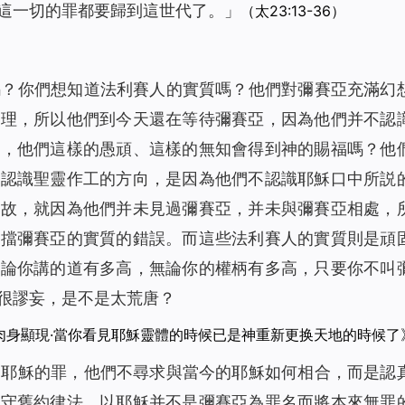
這一切的罪都要歸到這世代了。」
（太23:13-36）
嗎？你們想知道法利賽人的實質嗎？他們對彌賽亞充滿幻
真理，所以他們到今天還在等待彌賽亞，因為他們并不認
説，他們這樣的愚頑、這樣的無知會得到神的賜福嗎？他
不認識聖靈作工的方向，是因為他們不認識耶穌口中所説
緣故，就因為他們并未見過彌賽亞，并未與彌賽亞相處，
抵擋彌賽亞的實質的錯誤。而這些法利賽人的實質則是頑
無論你講的道有多高，無論你的權柄有多高，只要你不叫
很謬妄，是不是太荒唐？
肉身顯現·當你看見耶穌靈體的時候已是神重新更换天地的時候了
定耶穌的罪，他們不尋求與當今的耶穌如何相合，而是認
不守舊約律法、以耶穌并不是彌賽亞為罪名而將本來無罪