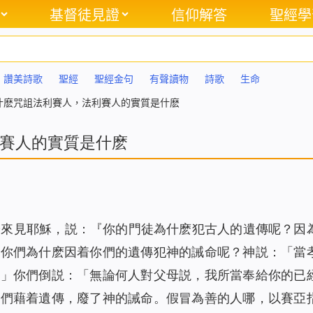
基督徒見證
信仰解答
聖經學
讚美詩歌
聖經
聖經金句
有聲讀物
詩歌
生命
什麽咒詛法利賽人，法利賽人的實質是什麽
賽人的實質是什麽
冷來見耶穌，説：『你的門徒為什麽犯古人的遺傳呢？因
『你們為什麽因着你們的遺傳犯神的誡命呢？神説：「當
。」你們倒説：「無論何人對父母説，我所當奉給你的已
你們藉着遺傳，廢了神的誡命。假冒為善的人哪，以賽亞