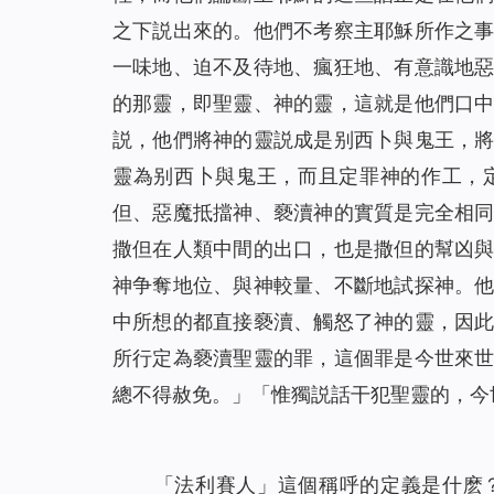
之下説出來的。他們不考察主耶穌所作之
一味地、迫不及待地、瘋狂地、有意識地
的那靈，即聖靈、神的靈，這就是他們口
説，他們將神的靈説成是别西卜與鬼王，
靈為别西卜與鬼王，而且定罪神的作工，
但、惡魔抵擋神、褻瀆神的實質是完全相
撒但在人類中間的出口，也是撒但的幫凶
神争奪地位、與神較量、不斷地試探神。
中所想的都直接褻瀆、觸怒了神的靈，因
所行定為褻瀆聖靈的罪，這個罪是今世來
總不得赦免。」「惟獨説話干犯聖靈的，今
「法利賽人」這個稱呼的定義是什麽