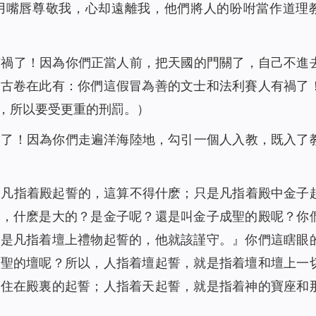
用嘴唇尊敬我，心却遠離我，他們將人的吩咐當作道理
有禍了！因為你們正當人前，把天國的門關了，自己不進
有古卷在此有：你們這假冒為善的文士和法利賽人有禍了
，所以要受更重的刑罰。）
禍了！因為你們走遍洋海陸地，勾引一個人入教，既入了
『凡指着殿起誓的，這算不得什麽；只是凡指着殿中金子
哪，什麽是大的？是金子呢？還是叫金子成聖的殿呢？你
只是凡指着壇上禮物起誓的，他就該謹守。』你們這瞎眼
成聖的壇呢？所以，人指着壇起誓，就是指着壇和壇上一
那住在殿裏的起誓；人指着天起誓，就是指着神的寶座和