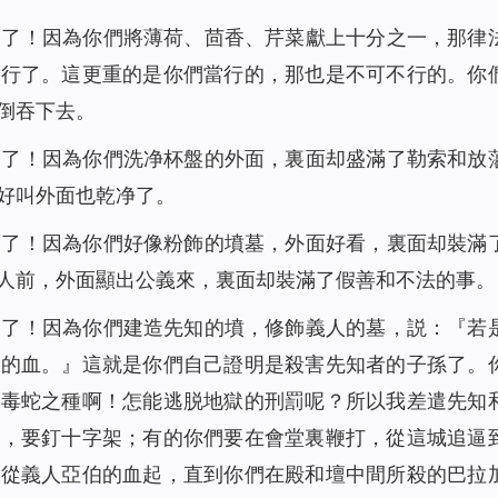
禍了！因為你們將薄荷、茴香、芹菜獻上十分之一，那律
不行了。這更重的是你們當行的，那也是不可不行的。你
倒吞下去。
禍了！因為你們洗净杯盤的外面，裏面却盛滿了勒索和放
好叫外面也乾净了。
禍了！因為你們好像粉飾的墳墓，外面好看，裏面却裝滿
人前，外面顯出公義來，裏面却裝滿了假善和不法的事。
禍了！因為你們建造先知的墳，修飾義人的墓，説：『若
知的血。』這就是你們自己證明是殺害先知者的子孫了。
、毒蛇之種啊！怎能逃脱地獄的刑罰呢？所以我差遣先知
害，要釘十字架；有的你們要在會堂裏鞭打，從這城追逼
，從義人亞伯的血起，直到你們在殿和壇中間所殺的巴拉