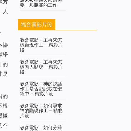
地方
要一步脫罪的工作
，人
福音電影片段
》
教會電影：主再來怎
樣顯現作工 – 精彩片
不禱
段
種學
教會電影：主再來怎
神的
樣向人顯現 – 精彩片
段
才是
教會電影：神的説話
作工是否都記載在聖
經中 – 精彩片段
錯的
教會電影：如何尋求
不根
神的顯現作工 – 精彩
根據
片段
的不
教會電影：如何分辨