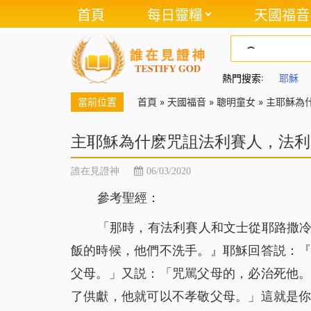
首頁
每日靈糧
天國福音
熱門搜索:
耶穌
當前位置
首頁
»
天國福音
»
聰明童女
»
主耶穌為
主耶穌為什麽咒詛法利賽人，法利
誰在見證神
06/03/2020
參考聖經：
「那時，有法利賽人和文士從耶路撒
飯的時候，他們不洗手。』耶穌回答説：
父母。」又説：「咒駡父母的，必治死他
了供獻，他就可以不孝敬父母。」這就是