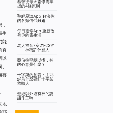
基督徒每天靈修需掌
握的4條原則
聖經易讀App 解決你
的各類信仰難題
想，
每日靈修App 重新改
識生
善你的靈生活
們能
馬太福音7章21-23節
——神稱許什麼人
的真
所以
亞伯拉罕獻以撒，神
的心意是什麼？
固、
十字架的意義：主耶
彌賽
穌為什麼要釘十字架
救贖人
》
聖經以外還有神的說
話作工嗎
真地
的耶