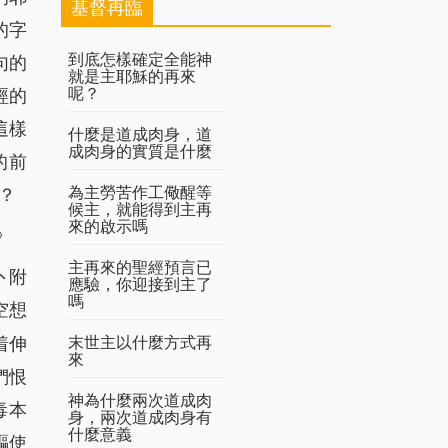
基督再臨
的字
到底怎樣確定全能神
句的
就是主耶穌的再來
呢？
經的
這樣
什麼是道成肉身，道
成肉身的實質是什麼
的前
為主勞苦作工儆醒等
？
候主，就能得到主再
來的啟示嗎
》
主再來的聖經預言已
卜附
應驗，你迎接到主了
嗎
空想
末世主以什麼方式再
着伸
來
們恨
神為什麼兩次道成肉
毒本
身，兩次道成肉身有
什麼意義
驅使