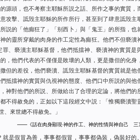
事的源頭，也不考察主耶穌所説之話、所作之事的實質，
惡意攻擊、詆毁主耶穌的所作所行，甚至到了肆意詆毁主
中所説的「他癲狂了」「别西卜」與「鬼王」的所指，也
將神的靈所穿戴的肉身的作工定性為癲狂。他們不但褻瀆
定罪、褻瀆主耶穌基督，他們抵擋神、褻瀆神的實質是
同的，他們代表的不僅僅是敗壞的人類，更是撒但的化身
與撒但的差役，他們褻瀆、詆毁主耶穌基督的實質就是他
他們抵擋神的實質與仇視神的態度、他們口中所説的與他
此，神對他們的所説、所做給出了合理的定論，將他們的
世都不得赦免的，正如以下這段經文中説：「惟獨褻瀆聖
世、來世總不得赦免。」
——《話在肉身顯現·神的作工、神的性情與神自己 三
？就是假冒為善，事事都假冒，事事都偽裝，偽裝好的