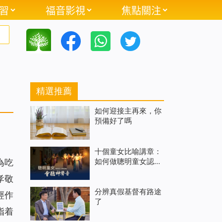
習
福音影視
焦點關注
精選推薦
如何迎接主再來，你
預備好了嗎
十個童女比喻講章：
如何做聰明童女認出
為吃
神的聲音
孝敬
分辨真假基督有路途
經作
了
指着