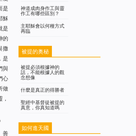
神道成肉身作工與靈
而是
作工有哪些區別？
耶穌
主耶穌會以何種方式
就是
再臨
神的
與撒
被提的奥秘
，是
被提必須根據神的
們與
話，不能根據人的觀
念想像
們心
所做
什麼是真正的得勝者
靈，
聖經中基督徒被提的
真意，你真知道嗎
》
如何進天國
、善