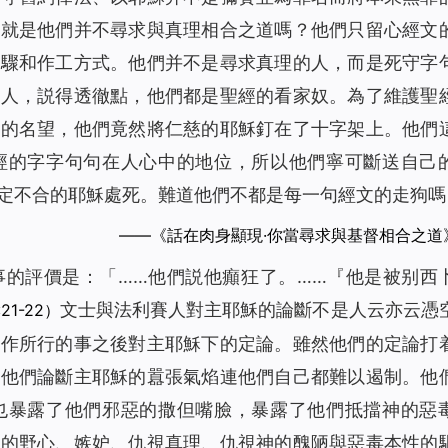
不就是他們并不尋求與真理相合之道嗎？他們只留心經文
步驟和作工方式。他們并不是尋求真理的人，而是死守字
的人，説得透徹點，他們都是聖經的看家奴。為了維護聖
經的名望，他們竟然將仁慈的耶穌釘在了十字架上。他們
經的字字句句在人心中的地位，所以他們寧可斷送自己
定不合的耶穌處死。難道他們不都是每一句經文的走狗嗎
——《話在肉身顯現·你當尋求與基督相合之道
事的評價是：「……他們説他癲狂了。……『他是被别西
文士與法利賽人對主耶穌的論斷不是人云亦云憑
21-22）
所作所行的事之後對主耶穌下的定論。雖然他們的定論打
是他們論斷主耶穌的囂張氣焰連他們自己都難以遏制。他
也暴露了他們邪惡的撒但嘴臉，暴露了他們抵擋神的惡
們的野心、嫉妒、仇視真理、仇視神的醜陋與惡毒本性的