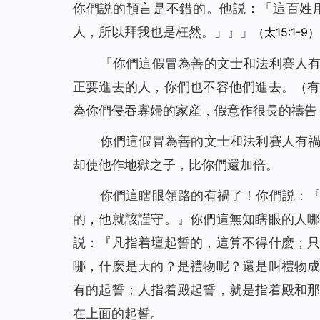
你們説的預言是不錯的。他説：「這百姓
人，所以拜我也是枉然。」』」
（太15:1-9）
「你們這假冒為善的文士和法利賽人
正要進去的人，你們也不容他們進去。（
為你們侵吞寡婦的家産，假意作很長的禱告
你們這假冒為善的文士和法利賽人有
却使他作地獄之子，比你們還加倍。
你們這瞎眼領路的有禍了！你們説：
的，他就該謹守。』你們這無知瞎眼的人
説：『凡指着壇起誓的，這算不得什麽；
哪，什麽是大的？是禮物呢？還是叫禮物
有的起誓；人指着殿起誓，就是指着殿和
在上面的起誓。