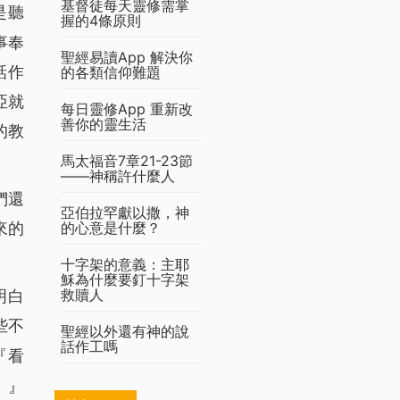
基督徒每天靈修需掌
是聽
握的4條原則
事奉
聖經易讀App 解決你
話作
的各類信仰難題
亞就
每日靈修App 重新改
善你的靈生活
的教
馬太福音7章21-23節
——神稱許什麼人
們還
亞伯拉罕獻以撒，神
的心意是什麼？
來的
十字架的意義：主耶
穌為什麼要釘十字架
救贖人
明白
些不
聖經以外還有神的說
話作工嗎
『
看
。
』