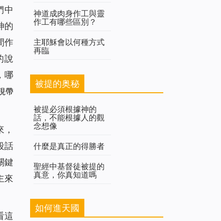
們中
神道成肉身作工與靈
作工有哪些區別？
神的
主耶穌會以何種方式
間作
再臨
的說
，哪
被提的奥秘
現帶
被提必須根據神的
話，不能根據人的觀
念想像
來，
段話
什麼是真正的得勝者
關鍵
聖經中基督徒被提的
真意，你真知道嗎
主來
如何進天國
看這