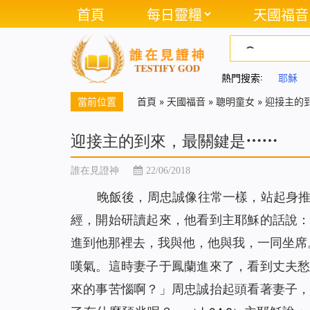
首頁
每日靈糧
天國福音
熱門搜索:
耶穌
當前位置
首頁
»
天國福音
»
聰明童女
»
迎接主的
迎接主的到來，最關鍵是⋯⋯
誰在見證神
22/06/2018
晚飯後，周忠誠像往常一樣，站起身
經，開始研讀起來，他看到主耶穌的話說
進到他那裡去，我與他，他與我，一同坐席
嘆氣。這時妻子于鳳蘭進來了，看到丈夫
來的事苦惱啊？」周忠誠抬起頭看著妻子