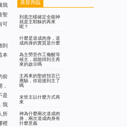
基督再臨
讓我
著聖
到底怎樣確定全能神
就是主耶穌的再來
有可
呢？
什麼是道成肉身，道
成肉身的實質是什麼
聽到
為主勞苦作工儆醒等
這本
候主，就能得到主再
來的啟示嗎
主再來的聖經預言已
的前
應驗，你迎接到主了
嗎
開，
不是
末世主以什麼方式再
來
，我
神為什麼兩次道成肉
人所
身，兩次道成肉身有
什麼意義
哪裡