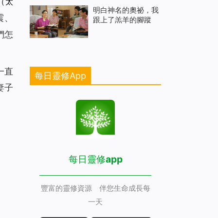
（太
明白神名的奧祕，我
震、
跟上了羔羊的腳蹤
們怎
一直
每日靈修App
妻子
每日靈修app
豐富的靈修資源 伴您生命成長每
一天