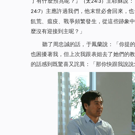
了有什麼預兆呢？』
主耶穌說
：
（太24:3）
主應許過我們，他末世必會回來，也
24:7）
飢荒、瘟疫、戰爭頻繁發生，從這些跡象
麼沒有迎接到主呢？」
聽了周忠誠的話，于鳳蘭說：「你提
也困擾著我，但上次我跟表姐去了她們的
的話感到既驚喜又詫異：「那你快跟我說說