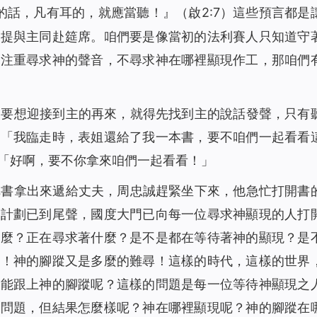
的話，凡有耳的，就應當聽！』
（啟2:7）這些預言都是
被提與主同赴筵席。咱們要是像當初的法利賽人只知道守
不注重尋求神的聲音，不尋求神在哪裡顯現作工，那咱們
們要想迎接到主的再來，就得先找到主的說話發聲，只有
：「我臨走時，表姐還給了我一本書，要不咱們一起看看
「好啊，要不你拿來咱們一起看看！」
把書拿出來遞給丈夫，周忠誠趕緊坐下來，他急忙打開書
營計劃已到尾聲，國度大門已向每一位尋求神顯現的人打
什麼？正在尋求著什麼？是不是都在等待著神的顯現？是
慕！神的腳蹤又是多麼的難尋！這樣的時代，這樣的世界
才能跟上神的腳蹤呢？這樣的問題是每一位等待神顯現之
的問題，但結果怎麼樣呢？神在哪裡顯現呢？神的腳蹤在