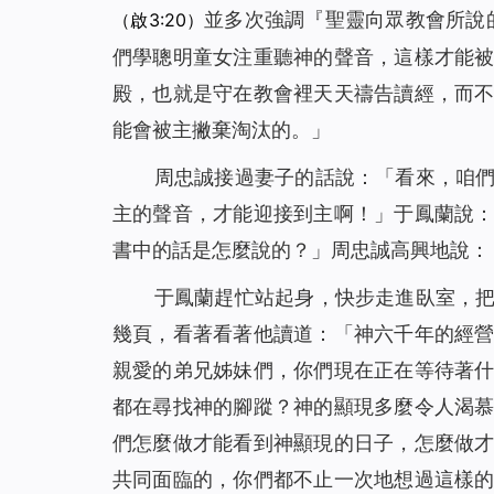
並多次強調『
聖靈向眾教會所說
（啟3:20）
們學聰明童女注重聽神的聲音，這樣才能
殿，也就是守在教會裡天天禱告讀經，而
能會被主撇棄淘汰的。」
周忠誠接過妻子的話說：「看來，咱
主的聲音，才能迎接到主啊！」于鳳蘭說
書中的話是怎麼說的？」周忠誠高興地說：
于鳳蘭趕忙站起身，快步走進臥室，
幾頁，看著看著他讀道：「
神六千年的經
親愛的弟兄姊妹們，你們現在正在等待著
都在尋找神的腳蹤？神的顯現多麼令人渴
們怎麼做才能看到神顯現的日子，怎麼做
共同面臨的，你們都不止一次地想過這樣