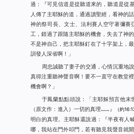
過：『可見信道是從聽道來的，聽道是從
人傳了主耶穌的道，通過讀聖經，看神的
神的祭司長、文士、法利賽人空守著彌賽
工，錯過了跟隨主耶穌的機會，失去了神
不是神自己，把主耶穌釘在了十字架上，
訓發人深省啊！」
周忠誠聽了妻子的交通，心情沉重地
真得注重聽神聲音啊！要不一直守在教堂
機會啊？」
于鳳蘭點點頭說：「主耶穌預言他末
（原文作：進入）
一切的真理……』
（約16:
明白的真理。主耶穌還說過：
『
半夜有人
哪，我站在門外叩門，若有聽見我聲音就