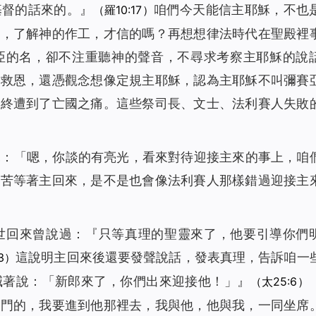
基督的話來的。』
咱們今天能信主耶穌，不也
（羅10:17）
話，了解神的作工，才信的嗎？再想想律法時代在聖殿裡
亞的名，卻不注重聽神的聲音，不尋求考察主耶穌的說
的救恩，還憑觀念想像定規主耶穌，認為主耶穌不叫彌賽
最終遭到了亡國之痛。這些祭司長、文士、法利賽人失敗
說：「嗯，你談的有亮光，看來對待迎接主來的事上，咱
裡苦等著主回來，是不是也會像法利賽人那樣錯過迎接主
世回來曾說過：『
只等真理的聖靈來了，他要引導你們
這說明主回來後還要發聲說話，發表真理，告訴咱一
13）
喊著說：「新郎來了，你們出來迎接他！」
』
（太25:6）
開門的，我要進到他那裡去，我與他，他與我，一同坐席