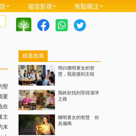
習
福音影視
焦點關注
精選推薦
明白聰明童女的智
慧，我迎接到主啦
的聖
我終於找到罪得潔淨
我要
之路
地在
接主
聰明童女的智慧 你
具備嗎
的末