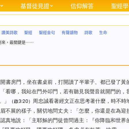
基督徒見證
信仰解答
聖經學
讚美詩歌
聖經
聖經金句
有聲讀物
詩歌
生命
到來，最關鍵是⋯⋯
推開書房門，坐在書桌前，打開讀了半輩子、都已發了黃
：「
看哪，我站在門外叩門，若有聽見我聲音就開門的，
。
」
周忠誠看著經文正在思考著什麼，時不時
（啟3:20）
愁眉不展的樣子，關切地問丈夫：「怎麼，你還是在為迎
，認真地說：「主耶穌的門徒曾問過主：『你降臨和世界