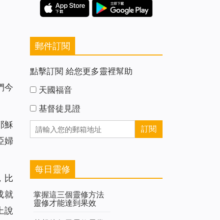
郵件訂閱
點擊訂閱 給您更多靈裡幫助
們今
天國福音
基督徒見證
耶穌
亞婦
每日靈修
，
比
成就
掌握這三個靈修方法
靈修才能達到果效
上說