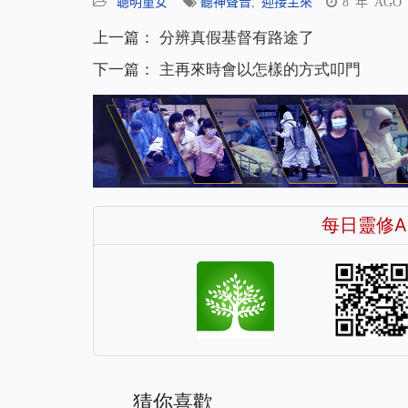
聰明童女
聽神聲音
,
迎接主來
8 年 AGO
上一篇：
分辨真假基督有路途了
下一篇：
主再來時會以怎樣的方式叩門
每日靈修A
猜你喜歡