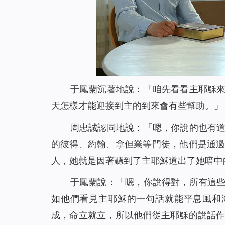
于鳳蘭沉著地說：「咱先看看主耶穌
天怎樣才能迎接到主的到來會有些幫助。」
周忠誠認同地說：「嗯，你說的也有
的彼得、約翰、拿但業等門徒，他們是通
人，她就是因著聽到了主耶穌道出了她暗中
于鳳蘭說：「嗯，你說得對，所有這
如他們看見主耶穌的
一句話就能平息風和
成，命立就立，所以他們從主耶穌的說話