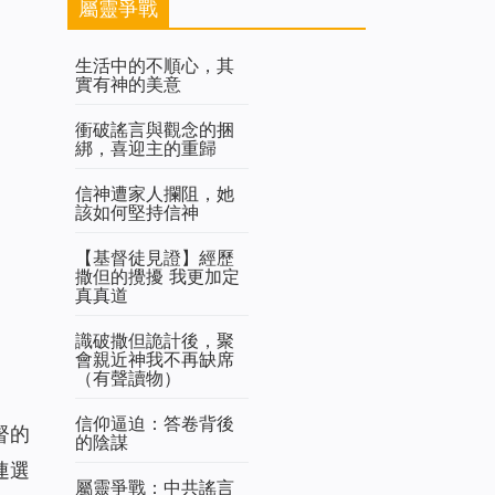
屬靈爭戰
生活中的不順心，其
實有神的美意
衝破謠言與觀念的捆
綁，喜迎主的重歸
信神遭家人攔阻，她
該如何堅持信神
【基督徒見證】經歷
撒但的攪擾 我更加定
真真道
識破撒但詭計後，聚
會親近神我不再缺席
（有聲讀物）
信仰逼迫：答卷背後
督的
的陰謀
連選
屬靈爭戰：中共謠言