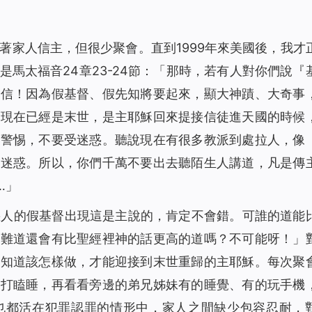
著家人信主，但很少聚會。直到1999年來美國後，我才
馬太福音24章23-24節：「
那時，若有人對你們說『
要信！因為假基督、假先知將要起來，顯大神蹟、大奇事
「現在已經是末世，是主耶穌回來提接信徒進天國的時候
要警惕，不要受迷惑。聽說現在有很多教派到處拉人，像
被迷惑。所以，你們千萬不要出去聽陌生人講道，凡是傳
…」
惑人的假基督出現這是主說的，肯定不會錯。可誰的道能
，難道還會有比聖經裡神的話更高的道嗎？不可能呀！」
不知道該怎樣做，才能迎接到末世重歸的主耶穌。每次聚
住打瞌睡，再看看旁邊的弟兄姊妹有的睡覺、有的玩手機
也都活在犯罪認罪的情形中，家人之間缺少包容忍耐，