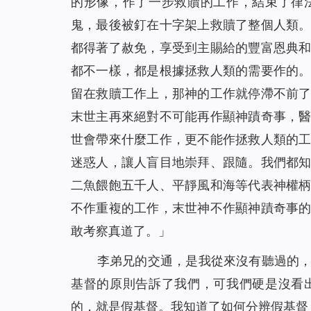
的形像，作了一步救贖的工作，結束了律
鬼，最後被釘在十字架上救贖了整個人類
都得著了赦免，享受到主賜給的豐富恩典
都不一樣，都是根據拯救人類的需要作的
留在救贖工作上，那神的工作就停滯不前
末世主再來絕對不可能再作顯神蹟奇事，
世會帶來什麼工作，更不能作拯救人類的
迷惑人，讓人盲目地崇拜、跟隨。我們都
二魚餵飽五千人、平靜風和海等代表神權
不作重複的工作，末世神不作顯神蹟奇事
敢考察真道了。」
李弟兄的交通，是我從來沒有聽過的
基督的原則告訴了我們，可我們硬是沒看
的，就是假基督。我知道了如何分辨假基督