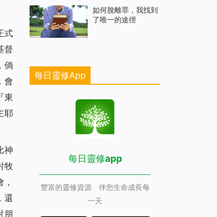
如何脫離罪，我找到
了唯一的途徑
正式
基督
，倘
每日靈修App
，會
『東
主耶
比神
每日靈修app
對牧
會，
豐富的靈修資源 伴您生命成長每
，還
一天
對朋