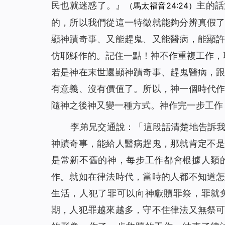
民也就迷惑了。
』
主的話
（馬太福音24:24）
的，所以我們從這一特徵就能夠分辨真假
顯神蹟奇事、又能趕鬼、又能醫病，能顯
仿耶穌作的。記住一點！神不作重複工作，
若是神在末世還顯神蹟奇事、趕鬼醫病，
有意義、沒有價值了。所以，神一個時代
隨神之後神又變一種方式。神作完一步工作
李弟兄交通說：「這段話清楚地告訴
神蹟奇事，能給人醫病趕鬼，那就肯定不
是常新不舊的神，每步工作都會根據人類
作。就如在律法時代，當時的人都不知道
生活，人犯了罪可以向神獻贖罪祭，罪就
期，人犯罪越來越多，守不住律法又無祭