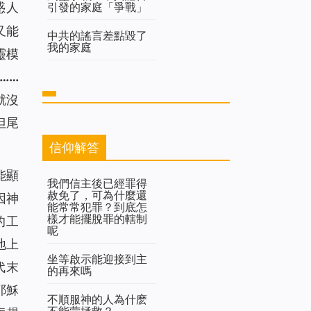
引發的家庭「爭戰」
惑人
又能
中共的謠言差點毀了
我的家庭
靈模
……
就沒
但尾
信仰解答
能顯
我們信主後已經罪得
赦免了，可為什麼還
因神
能常常犯罪？到底怎
樣才能擺脫罪的轄制
的工
呢
地上
坐等啟示能迎接到主
代末
的再來嗎
耶穌
不順服神的人為什麽
不能蒙拯救？