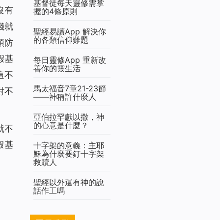
基督徒每天靈修需掌
沒有
握的4條原則
錢就
聖經易讀App 解決你
的各類信仰難題
預防
假基
每日靈修App 重新改
善你的靈生活
這不
馬太福音7章21-23節
對不
——神稱許什麼人
亞伯拉罕獻以撒，神
的心意是什麼？
就不
假基
十字架的意義：主耶
穌為什麼要釘十字架
救贖人
聖經以外還有神的說
話作工嗎