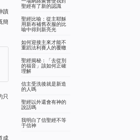
一場網路聚會使我對
聖經有了新的認識
神蹟
聖經比喻：從主耶穌
既簡
用新布補舊衣服的比
喻中得到新亮光
如何迎接主來才能不
重蹈法利賽人的覆轍
聖經揭秘：「去從別
的福音」該如何正確
理解
信主受洗後就是新造
的人嗎
的只
聖經以外還會有神的
說話嗎
我明白了信聖經不等
于信神
道成