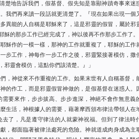
清楚地告訴我們，假基督、假先知是靠顯神蹟奇事來迷
了。我們再來讀一段話就更清楚了。『
現在如果出現一個
許多異能的人自稱是耶穌來了，這是邪靈的假冒，屬於邪
耶穌的那步工作已經完成了，神以後再不作那步工作了。
跟耶穌作的一模一樣，那神的工作就重複了，耶穌的工作
作一步工作，神每作一步工作之後，邪靈緊接著模仿，撒
，邪靈會模仿，這點你們該清楚。
』」
我們，神從來不作重複的工作。如果末世有人自稱基督，
是神的作工，而是邪靈假冒神做的，是假基督在迷惑人。
的需要來作，步步拔高、步步進深，神絕不會作無意義
怎麼生活，神根據人的需要，藉著摩西頒布律法帶領人在
免去了，凡是遵守律法的人就蒙神祝福。但到了律法時
可獻，都面臨著被律法處死的危險。神就道成肉身成為主