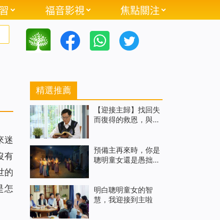
習
福音影視
焦點關注
精選推薦
【迎接主歸】找回失
而復得的救恩，與主
再相遇（有聲讀物）
來迷
預備主再來時，你是
沒有
聰明童女還是愚拙童
女
世的
是怎
明白聰明童女的智
慧，我迎接到主啦