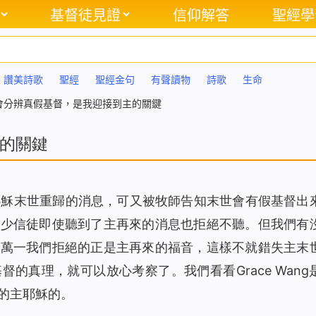
基督徒見證
信仰解答
聖經學
讚美詩歌
聖經
聖經金句
有聲讀物
詩歌
生命
會分辨真假基督，是我迎接到主的關鍵
的關鍵
耶穌末世重歸的消息，可又被牧師告知末世會有假基督出
不少信徒即使聽到了主再來的消息也拒絕不聽。但我們有
，萬一我們拒絕的正是主再來的福音，這樣不就錯失主末
的真理，就可以放心考察了。我們看看Grace Wang
的主耶穌的。