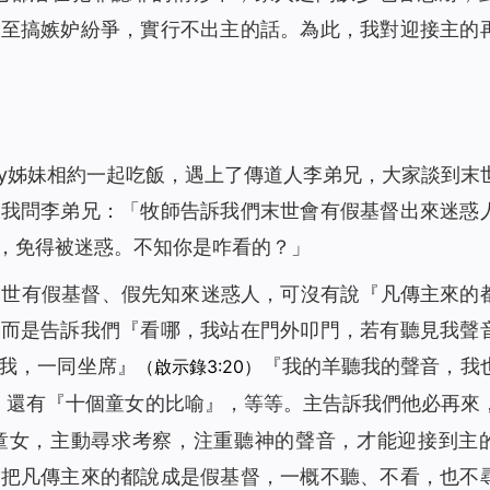
甚至搞嫉妒紛爭，實行不出主的話。為此，我對迎接主的
ndy姊妹相約一起吃飯，遇上了傳道人李弟兄，大家談到末
，我問李弟兄：「牧師告訴我們末世會有假基督出來迷惑
，免得被迷惑。不知你是咋看的？」
末世有假基督、假先知來迷惑人，可沒有說『凡傳主來的
，而是告訴我們『
看哪，我站在門外叩門，若有聽見我聲
我，一同坐席
』
『
我的羊聽我的聲音，我
（啟示錄3:20）
，還有『十個童女的比喻』，等等。主告訴我們他必再來
童女，主動尋求考察，注重聽神的聲音，才能迎接到主
就把凡傳主來的都說成是假基督，一概不聽、不看，也不