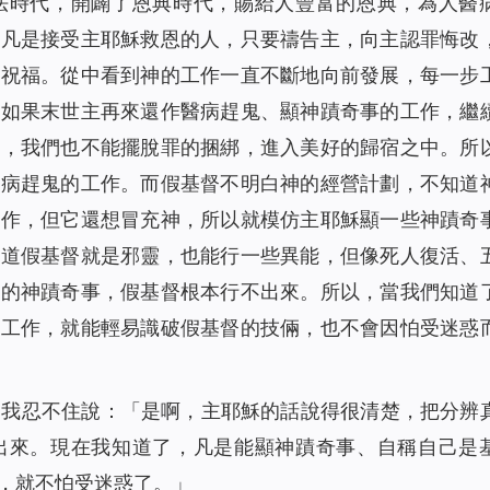
法時代，開闢了恩典時代，賜給人豐富的恩典，為人醫
。凡是接受主耶穌救恩的人，只要禱告主，向主認罪悔改
和祝福。從中看到神的工作一直不斷地向前發展，每一步
。如果末世主再來還作醫病趕鬼、顯神蹟奇事的工作，繼
了，我們也不能擺脫罪的捆綁，進入美好的歸宿之中。所
醫病趕鬼的工作。而假基督不明白神的經營計劃，不知道
工作，但它還想冒充神，所以就模仿主耶穌顯一些神蹟奇
知道假基督就是邪靈，也能行一些異能，但像死人復活、
柄的神蹟奇事，假基督根本行不出來。所以，當我們知道
的工作，就能輕易識破假基督的技倆，也不會因怕受迷惑
，我忍不住說：「是啊，主耶穌的話說得很清楚，把分辨
出來。現在我知道了，凡是能顯神蹟奇事、自稱自己是
，就不怕受迷惑了。」