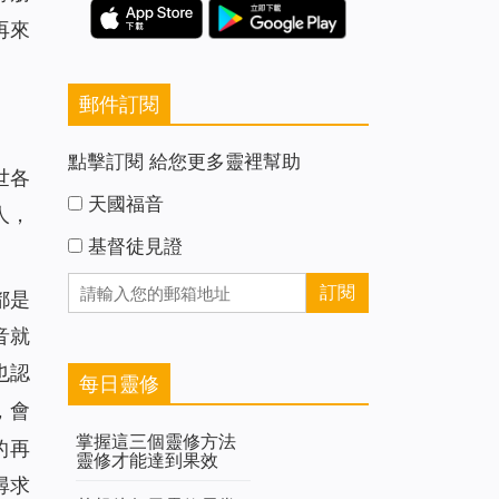
再來
郵件訂閱
點擊訂閱 給您更多靈裡幫助
世各
天國福音
人，
基督徒見證
都是
音就
也認
每日靈修
，會
掌握這三個靈修方法
的再
靈修才能達到果效
尋求