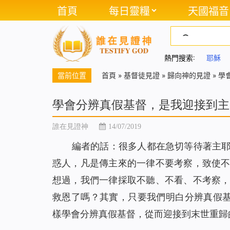
首頁
每日靈糧
天國福音
熱門搜索:
耶穌
當前位置
首頁
»
基督徒見證
»
歸向神的見證
»
學
學會分辨真假基督，是我迎接到主
誰在見證神
14/07/2019
編者的話：很多人都在急切等待著主
惑人，凡是傳主來的一律不要考察，致使
想過，我們一律採取不聽、不看、不考察
救恩了嗎？其實，只要我們明白分辨真假基督
樣學會分辨真假基督，從而迎接到末世重歸