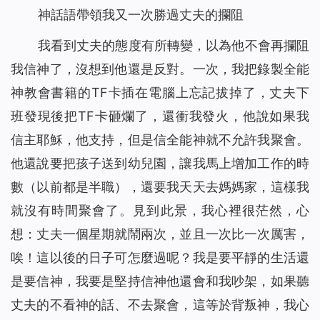
神話語帶領我又一次勝過丈夫的攔阻
我看到丈夫的態度有所轉變，以為他不會再攔阻
我信神了，沒想到他還是反對。一次，我把錄製全能
神教會書籍的TF卡插在電腦上忘記拔掉了，丈夫下
班發現後把TF卡砸爛了，還衝我發火，他說如果我
信主耶穌，他支持，但是信全能神就不允許我聚會。
他還說要把孩子送到幼兒園，讓我馬上增加工作的時
數（以前都是半職），還要我天天去媽媽家，這樣我
就沒有時間聚會了。見到此景，我心裡很茫然，心
想：丈夫一個星期就鬧兩次，並且一次比一次厲害，
唉！這以後的日子可怎麼過呢？我是要平靜的生活還
是要信神，我要是堅持信神他還會和我吵架，如果聽
丈夫的不看神的話、不去聚會，這等於背叛神，我心