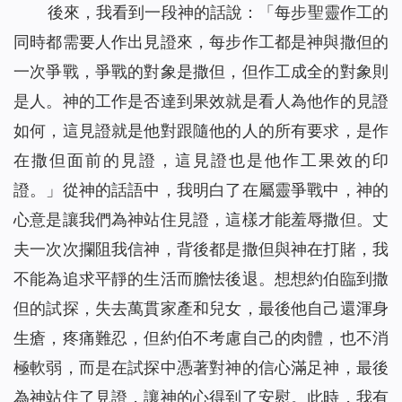
後來，我看到一段神的話說：「
每步聖靈作工的
同時都需要人作出見證來，每步作工都是神與撒但的
一次爭戰，爭戰的對象是撒但，但作工成全的對象則
是人。神的工作是否達到果效就是看人為他作的見證
如何，這見證就是他對跟隨他的人的所有要求，是作
在撒但面前的見證，這見證也是他作工果效的印
證。
」從神的話語中，我明白了在屬靈爭戰中，神的
心意是讓我們為神站住見證，這樣才能羞辱撒但。丈
夫一次次攔阻我信神，背後都是撒但與神在打賭，我
不能為追求平靜的生活而膽怯後退。想想約伯臨到撒
但的試探，失去萬貫家產和兒女，最後他自己還渾身
生瘡，疼痛難忍，但約伯不考慮自己的肉體，也不消
極軟弱，而是在試探中憑著對神的信心滿足神，最後
為神站住了見證，讓神的心得到了安慰。此時，我有