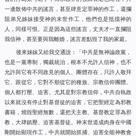
一邊散佈中共的謠言，甚至肆意定罪神的作工，還攔
阻弟兄姊妹接受神的末世作工，他們也是抵擋神的
人，同樣可恨。正是因為這些謠言，丈夫才一直攔阻
我信神，甚至要與我離婚，謠言差點毀了我的家庭。
後來姊妹又給我交通說：「中共是無神論政黨，
也是一黨專制，獨裁統治，根本不允許人信神，也不
允許與它有不同政見的個人、團體存在，只許人敬拜
它、跟從它，它對不順從它的種族、宗教信仰團體、
個人都打壓、迫害。尤其是對宗教信仰，中共自執政
以來就沒有停止對基督徒的迫害，它把聖經定為邪教
書籍，燒毀聖經無數，還把天主教、基督教定罪為邪
教，大肆鎮壓、迫害基督徒。神末世道成肉身在中國
剛開始顯現作工，中共就開始抓捕、迫害全能神教會