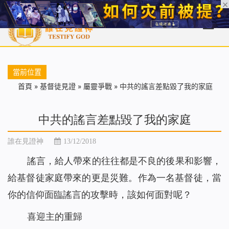
首頁
每日靈糧
天國福音
基督徒見證
信仰解答
聖經
當前位置
首頁
»
基督徒見證
»
屬靈爭戰
»
中共的謠言差點毀了我的家庭
中共的謠言差點毀了我的家庭
誰在見證神
13/12/2018
謠言，給人帶來的往往都是不良的後果和影響，
給基督徒家庭帶來的更是災難。作為一名基督徒，當
你的信仰面臨謠言的攻擊時，該如何面對呢？
喜迎主的重歸