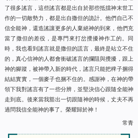
了很多謠言，這些謠言都是出自於那些抵擋神末世工
作的一切敵勢力，都是出自撒但的詭計。他們自己不
信全能神，還造謠讓更多的人棄絕神的到來，他們充
當了撒但的差役，是專門來打岔攪擾神作工的。同
時，我也看到謠言就是撒但的謊言，最終是站立不住
的，真心信神的人都會衝破謠言的攔阻與攪擾，跟上
神的腳蹤，被神帶入新的時代，謠言只能把稗子捆得
結結實實，一個麥子也捆不住的。感謝神，在神的帶
領下我對謠言有了一些分辨，並堅決信心跟隨全能神
走到底。後來當我豁出一切跟隨神的時候，丈夫不再
過問我信全能神的事了。榮耀歸於神！
常青