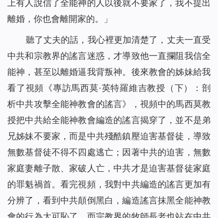
上有人說信了全能神的人以後就不要家了，我不提出
離婚，你也會離開家的。」
聽了丈夫的話，我心裡更加清楚了，丈夫一直受
中共和宗教界的謠言迷惑，才導致他一直攔阻我信全
能神，甚至以離婚逼我背叛神。後來教會的姊妹給我
看了視頻《專訪馬西莫·英特羅維吉教授（下）：剖
析中共攻擊全能神教會的謠言》，視頻中的馬西莫教
授把中共給全能神教會編造的謠言揭穿了，並不是弟
兄姊妹不要家，而是中共殘酷鎮壓迫害基督徒，導致
無數基督徒不得不四處逃亡；因著中共的迫害，無數
家庭妻離子散、家破人亡，中共才是迫害基督徒家庭
的罪魁禍首。看完視頻，我對中共編造的謠言更加有
分辨了，看到中共顛倒黑白，編造謠言抹黑全能神教
會的行為太可恥了，而宗教界的牧師長老也站在中共