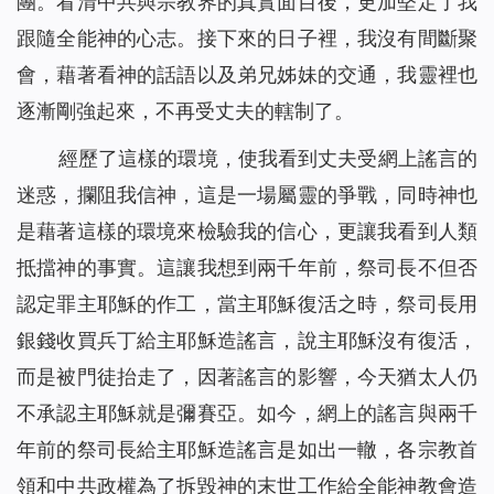
團。看清中共與宗教界的真實面目後，更加堅定了我
跟隨全能神的心志。接下來的日子裡，我沒有間斷聚
會，藉著看神的話語以及弟兄姊妹的交通，我靈裡也
逐漸剛強起來，不再受丈夫的轄制了。
經歷了這樣的環境，使我看到丈夫受網上謠言的
迷惑，攔阻我信神，這是一場屬靈的爭戰，同時神也
是藉著這樣的環境來檢驗我的信心，更讓我看到人類
抵擋神的事實。這讓我想到兩千年前，祭司長不但否
認定罪主耶穌的作工，當主耶穌復活之時，祭司長用
銀錢收買兵丁給主耶穌造謠言，說主耶穌沒有復活，
而是被門徒抬走了，因著謠言的影響，今天猶太人仍
不承認主耶穌就是彌賽亞。如今，網上的謠言與兩千
年前的祭司長給主耶穌造謠言是如出一轍，各宗教首
領和中共政權為了拆毀神的末世工作給全能神教會造