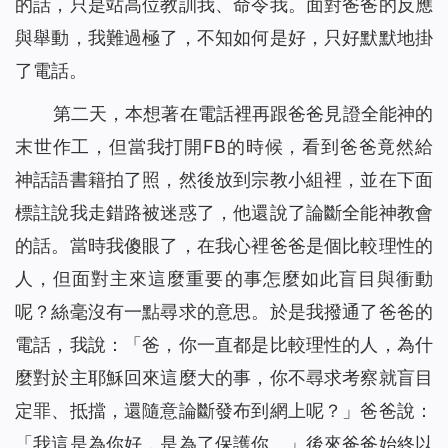
的話，只是站高位教訓我、命令我。面對爸爸的反應
與舉動，我難過極了，不知如何是好，只好默默地掛
了電話。
第二天，本想著在電話裡再跟爸爸見證全能神的
末世作工，但當我打開FB的時候，看到爸爸竟然給
神話語書籍拍了照，然後放到宗教小組裡，並在下面
標註說我走錯路被迷惑了，他還說了論斷全能神教會
的話。當時我傻眼了，在我心裡爸爸是個比較理性的
人，但面對主來這麼重要的事怎麼如此盲目與衝動
呢？絲毫沒有一點尋求的意思。於是我撥通了爸爸的
電話，我說：「爸，你一直都是比較理性的人，為什
麼對於主耶穌回來這麼大的事，你不尋求考察就盲目
定罪、抵擋，還隨意論斷發布到網上呢？」爸爸說：
「我這是為你好，是為了保護你。」後來爸爸始終以