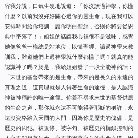
容我分說，口氣生硬地說道：「你沒讀過神學，你懂
什麼？以前我沒好好關心過你的靈生命，現在我可以
安排時間給你培訓，讓你明白聖經，否則你將要從恩
典中墜落了！」姐姐的話讓我心裡很不是滋味，感覺
她像爸爸一樣總是站地位，以懂聖經、讀過神學來教
訓我，難道她們上過神學就什麼都懂了嗎？就真的能
認識神了嗎？於是，我給姐姐發了一段全能神的話：
「
末世的基督帶來的是生命，帶來的是長久的永遠的
真理之道，這真理就是人得著生命的途徑，是人認識
神被神稱許的唯一途徑。你若不尋求末世的基督供應
的生命之道，那你就永遠不可能得著耶穌的稱許，永
遠沒資格踏入天國的大門，因為你是歷史的傀儡，是
歷史的囚犯。被規條、被字句、被歷史的枷鎖控制的