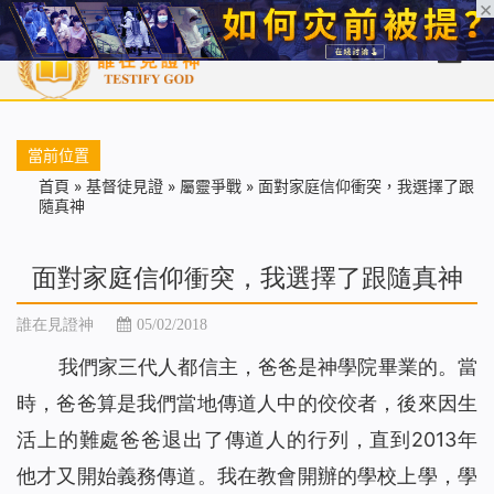
首頁
每日靈糧
天國福音
基督徒見證
信仰解答
聖經
當前位置
首頁
»
基督徒見證
»
屬靈爭戰
»
面對家庭信仰衝突，我選擇了跟
隨真神
面對家庭信仰衝突，我選擇了跟隨真神
誰在見證神
05/02/2018
我們家三代人都信主，爸爸是神學院畢業的。當
時，爸爸算是我們當地傳道人中的佼佼者，後來因生
活上的難處爸爸退出了傳道人的行列，直到2013年
他才又開始義務傳道。我在教會開辦的學校上學，學