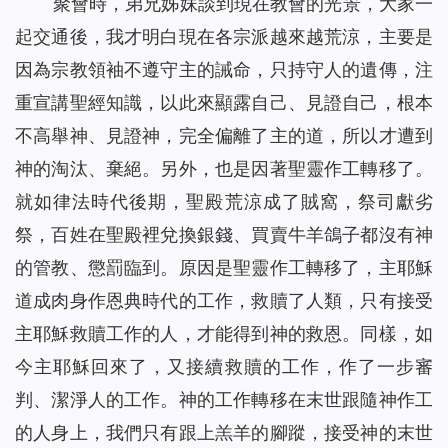
聚會時，弟兄姊妹談到現在教會的光景，大家一
起交通後，我才明白現在各宗派越來越荒涼，主要是
因為宗教領袖不遵守主的誡命，只持守人的遺傳，注
重宣講聖經知識，以此來顯露自己、見證自己，根本
不高舉神、見證神，完全偏離了主的道，所以才遭到
神的淘汰、棄絕。另外，也是因著聖靈作工轉移了。
就如律法時代後期，
聖殿荒涼成了賊窩，祭司獻劣
祭，百姓在聖殿裡兌換銀錢、買賣牛羊鴿子都沒有神
的管教、懲罰臨到
。原因是聖靈作工轉移了
，
主耶穌
道成肉身作恩典時代的工作，救贖了人類，只有接受
主耶穌救贖工作的人，才能得到神的救恩。同樣，如
今主耶穌回來了，又接續救贖的工作，作了一步審
判、潔淨人的工作。神的工作轉移在末世跟隨神作工
的人身上，我們只有跟上羔羊的腳蹤，接受神的末世