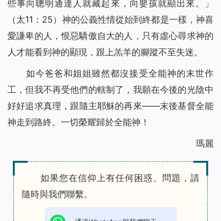
些事向聰明通達人就藏起來，向嬰孩就顯出來。
」
（太11：25）神的公義性情從始到終都是一樣，神喜
愛謙卑的人，恨惡驕傲自大的人，只有虛心尋求神的
人才能看到神的顯現，跟上羔羊的腳蹤不至失迷。
如今爸爸和姐姐雖然都沒接受全能神的末世作
工，但我不再受他們的轄制了，我願在今後的光陰中
好好追求真理，跟隨主耶穌的再來——末後基督全能
神走到路終。一切榮耀歸於全能神！
瑪麗
如果您在信仰上有任何困惑、問題，請
隨時與我們聯繫。