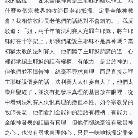
我的話說：「如果全能神真是主耶穌的顯現作工，為
什麼整個宗教界的牧師長老都抵擋、定罪全能神教
會？我相信牧師長老他們的話絕對不會錯的。」我反
駁道：「姐，兩千年前法利賽人定罪主耶穌，將主耶
穌釘在十字架上，那我們能說主耶穌不是真神嗎？當
初猶太教的法利賽人，他們聽了主耶穌所講的道，心
裡都承認主耶穌的話有權柄、有能力，是出於神的，
但他們並不禱告神，絲毫不尋求真理，而是直接定罪
主耶穌說僭妄的話，法利賽人太狂妄自大了，他們太
崇拜聖經了，並沒有把發表真理的基督放在眼裡，從
中看到法利賽人仇恨真理的撒但本性。如今宗教界的
牧師長老，他們看到全能神的話語有權柄，有能力，
全能神發表的話語有真理，但他們卻絲毫沒有敬畏神
之心，也沒有尋求真理的心，只是一味地抵擋定罪全