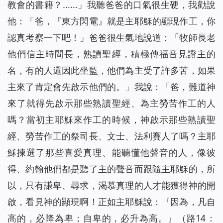
教會的書籍？……」我聽爸爸的口氣很生硬，我勸說
他：「爸，『東方閃電』就是主耶穌的顯現作工，你
認真考察一下吧！」爸爸很生氣地說道：「牧師長老
他們信主時間長，熟讀聖經，積極傳福音見證主的
名，有的人還因此坐監，他們為主受了許多苦，如果
主來了肯定會先啟示他們的。」我說：「爸，難道神
來了就得先啟示那些熟讀聖經、為主勞苦作工的人
嗎？當初主耶穌來作工的時候，神啟示那些熟讀聖
經、勞苦作工的祭司長、文士、法利賽人了嗎？主耶
穌揀選了那些喜愛真理、能聽懂他聲音的人，像彼
得、約翰他們都是聽了主的聲音而跟隨主耶穌的，所
以，只有謙卑、尋求，渴慕真理的人才能獲得神的開
啟，看見神的顯現啊！正如主耶穌說：『
因為，凡自
高的，必降為卑；自卑的，必升為高。
』（路14：