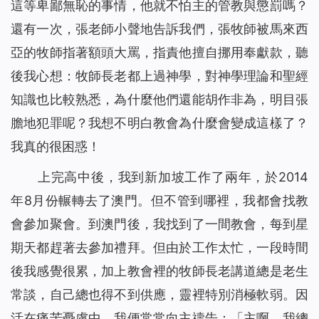
這等卑鄙無恥的事情，他就不怕主的管教與懲罰嗎？
還有一次，張老師小聲地告訴我們，張牧師被馬來西
亞的牧師指著額頭大罵，指責他擅自挪用奉獻款，聽
後我心想：牧師長老都上過神學，對神學理論和聖經
知識也比較熟悉，為什麼他們還能胡作非為，明目張
膽地犯罪呢？我想不明白教會為什麼會變成這樣了？
我真的很困惑！
上完高中後，我到新加坡工作了兩年，於2014
年8月份輾轉去了澳門。但不管到哪裡，我都會找教
會參加聚會。到澳門後，我找到了一間教會，每到星
期天都趕著去參加禮拜。但由於工作太忙，一段時間
後我感覺很累，加上教會裡的牧師長老講道總是老生
常談，自己總也得不到供應，靈裡特別消極軟弱。因
活在痛苦憂慮中，我便常常向主禱告：「主啊，我總