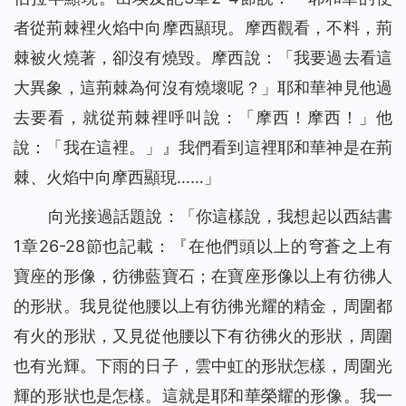
者從荊棘裡火焰中向摩西顯現。摩西觀看，不料，荊
棘被火燒著，卻沒有燒毀。摩西說：「我要過去看這
大異象，這荊棘為何沒有燒壞呢？」耶和華神見他過
去要看，就從荊棘裡呼叫說：「
摩西！摩西！
」他
說：「我在這裡。」』我們看到這裡耶和華神是在荊
棘、火焰中向摩西顯現……」
向光接過話題說：「你這樣說，我想起以西結書
1章26-28節也記載：『在他們頭以上的穹蒼之上有
寶座的形像，彷彿藍寶石；在寶座形像以上有彷彿人
的形狀。我見從他腰以上有彷彿光耀的精金，周圍都
有火的形狀，又見從他腰以下有彷彿火的形狀，周圍
也有光輝。下雨的日子，雲中虹的形狀怎樣，周圍光
輝的形狀也是怎樣。這就是耶和華榮耀的形像。我一