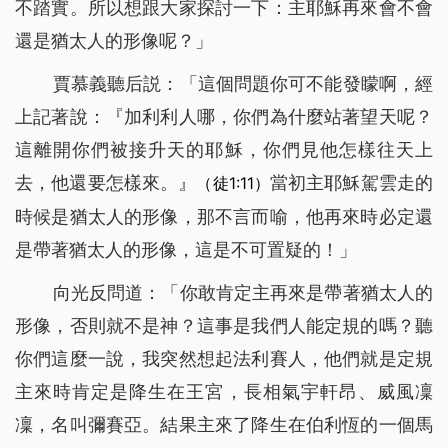
不踏實。所以想跟大家探討一下：主耶穌再來會不會
還是猶太人的形像呢？」
賈慕義聽后説：「這個問題你可不能發矇啊，經
上記著說：『加利利人哪，你們為什麼站著望天呢？
這離開你們被接升天的耶穌，你們見他怎樣往天上
去，他還要怎樣來。』
當初主耶穌駕雲走的
（徒1:11）
時候是猶太人的形像，那不言而喻，他再來時必定還
是帶著猶太人的形像，這是不可置疑的！」
向光反問道：「你敢肯定主再來是帶著猶太人的
形像，否則就不是神？這事是我們人能定規的嗎？聽
你們這麼一說，我突然想起法利賽人，他們就是定規
主來時肯定是降生在王宮，長相氣宇軒昂、威風凜
凜，名叫彌賽亞。結果主來了降生在伯利恆的一個馬