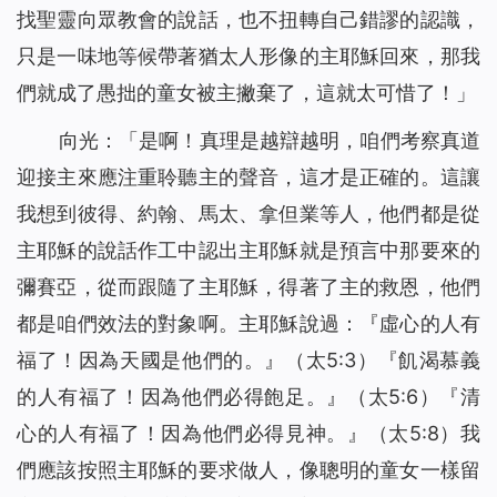
找聖靈向眾教會的說話，也不扭轉自己錯謬的認識，
只是一味地等候帶著猶太人形像的主耶穌回來，那我
們就成了愚拙的童女被主撇棄了，這就太可惜了！」
向光：「是啊！真理是越辯越明，咱們考察真道
迎接主來應注重聆聽主的聲音，這才是正確的。這讓
我想到彼得、約翰、馬太、拿但業等人，他們都是從
主耶穌的說話作工中認出主耶穌就是預言中那要來的
彌賽亞，從而跟隨了主耶穌，得著了主的救恩，他們
都是咱們效法的對象啊。主耶穌說過：『
虛心的人有
福了！因為天國是他們的。
』（太5:3）『
飢渴慕義
的人有福了！因為他們必得飽足。
』（太5:6）『
清
心的人有福了！因為他們必得見神。
』（太5:8）我
們應該按照主耶穌的要求做人，像聰明的童女一樣留