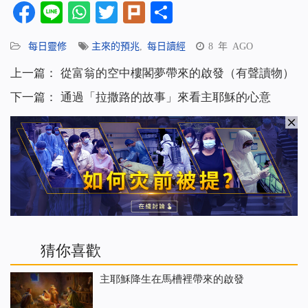
Facebook
Line
WhatsApp
Twitter
Plurk
分
享
每日靈修
主來的預兆
,
每日讀經
8 年 AGO
上一篇：
從富翁的空中樓閣夢帶來的啟發（有聲讀物）
下一篇：
通過「拉撒路的故事」來看主耶穌的心意
猜你喜歡
主耶穌降生在馬槽裡帶來的啟發