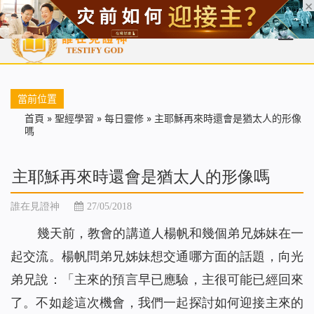
首頁
每日靈糧
天國福音
基督徒見證
信仰解答
聖經
當前位置
首頁
»
聖經學習
»
每日靈修
»
主耶穌再來時還會是猶太人的形像
嗎
主耶穌再來時還會是猶太人的形像嗎
誰在見證神
27/05/2018
幾天前，教會的講道人楊帆和幾個弟兄姊妹在一
起交流。楊帆問弟兄姊妹想交通哪方面的話題，向光
弟兄說：「主來的預言早已應驗，主很可能已經回來
了。不如趁這次機會，我們一起探討如何迎接主來的