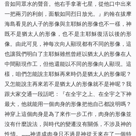
音如同眾水的聲音。他右手拿著七星，從他口中出來
一把兩刃的利劍，面貌如同烈日放光。
』約翰在拔摩
海島看見的人子的形像與主耶穌的形像也不一樣，神
既不是猶太人的形像，也不是主耶穌復活以後的形
像。由此可見，神每次向人顯現都有不同的形像，這
也讓我們明白了主耶穌雖然曾經以猶太人的形像在人
中間顯現作工，但他還能以不同的形像向人顯現。這
樣，咱們怎能說主耶穌再來時仍是猶太人的形像呢？
又怎能說主再來若不是猶太人的形像就不是神呢？我
跟大家交通一段話吧：『
在全宇之上、在全宇之下神
最大，他就能用一個肉身的形像把他自己都說明嗎？
神穿上這個肉身是為了來作一步工作，肉身的形像並
沒有什麼說法，與時代的變遷沒有關係，不涉及神的
性情。……神道成肉身只不過是神從天來在了一個特