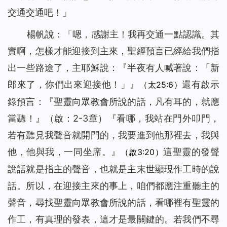
交通交通吧！」
楊帆說：「嗯，感謝主！我再交通一點認識。其
實啊，怎樣才能迎接到主來，聖經預言已經給我們指
出一些路途了，主耶穌說：『
半夜有人喊著說：
「
新
郎來了，你們出來迎接他！
」』
還有啟示
（太25:6）
錄預言
：
『
聖靈向眾教會所說的話，凡有耳的，就應
當聽！
』（啟：2-3章）『
看哪，我站在門外叩門，
若有聽見我聲音就開門的，我要進到他那裡去，我與
他，他與我，一同坐席。
』
這聖靈的發聲
（啟3:20）
說話就是指主的聲音，也就是主末世顯現作工時的說
話。所以，在迎接主來的事上，咱們都應注重聽主的
聲音，尋找聖靈向眾教會所說的話，看哪裡有聖靈的
作工，有真理的發表，這才是最關鍵的。若我們不尋