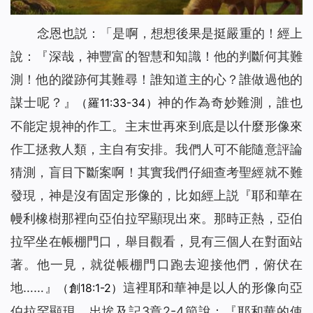
念恩也説：
「是啊，想想後果是挺嚴重的！經上
說：『深哉，神豐富的智慧和知識！他的判斷何其難
測！他的蹤跡何其難尋！誰知道主的心？誰做過他的
謀士呢？』
神的作為奇妙難測，誰也
（羅11:33-34）
不能定規神的作工。主末世再來到底是以什麼形像來
作工拯救人類，主自有安排。我們人可不能隨意評論
猜測，盲目下斷案啊！其實我們仔細查考聖經就不難
發現，神是沒有固定形像的，比如經上説『耶和華在
幔利橡樹那裡向亞伯拉罕顯現出來。那時正熱，亞伯
拉罕坐在帳棚門口，舉目觀看，見有三個人在對面站
著。他一見，就從帳棚門口跑去迎接他們，俯伏在
地……』
這裡耶和華神是以人的形像向亞
（創18:1-2）
伯拉罕顯現。出埃及記3章2-4節說：『耶和華的使