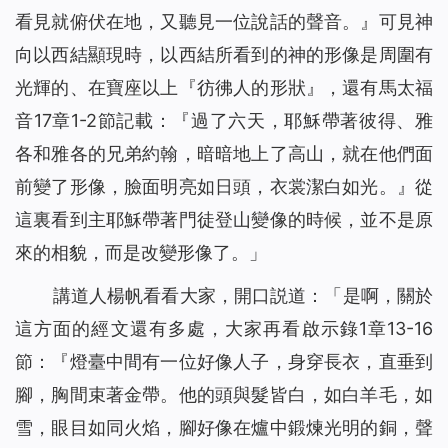
看見就俯伏在地，又聽見一位說話的聲音。』可見神
向以西結顯現時，以西結所看到的神的形像是周圍有
光輝的、在寶座以上『彷彿人的形狀』，還有馬太福
音17章1-2節記載：『過了六天，耶穌帶著彼得、雅
各和雅各的兄弟約翰，暗暗地上了高山，就在他們面
前變了形像，臉面明亮如日頭，衣裳潔白如光。』從
這裏看到主耶穌帶著門徒登山變像的時候，並不是原
來的相貌，而是改變形像了。」
講道人楊帆看看大家，開口説道：「是啊，關於
這方面的經文還有多處，大家再看啟示錄1章13-16
節：『
燈臺中間有一位好像人子，身穿長衣，直垂到
腳，胸間束著金帶。他的頭與髮皆白，如白羊毛，如
雪，眼目如同火焰，腳好像在爐中鍛煉光明的銅，聲