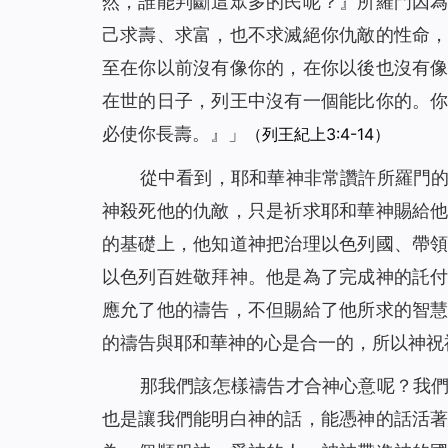
然，誰能判斷這眾多的民呢？』所羅門因
己求壽、求富，也不求滅絕你仇敵的性命
至在你以前沒有像你的，在你以後也沒有
在世的日子，列王中沒有一個能比你的。
必使你長壽。
』」
（列王紀上3:4-14）
從中看到，耶和華神非常讚許所羅門
神殺死他的仇敵，只是祈求耶和華神賜給
的基礎上，他知道神把治理以色列國、帶
以色列百姓敬拜神。他是為了完成神的託
應允了他的禱告，不但賜給了他所求的智
的禱告與耶和華神的心是合一的，所以神祝
那我們該怎樣禱告才合神心意呢？我
也是讓我們能明白神的話，能憑神的話活