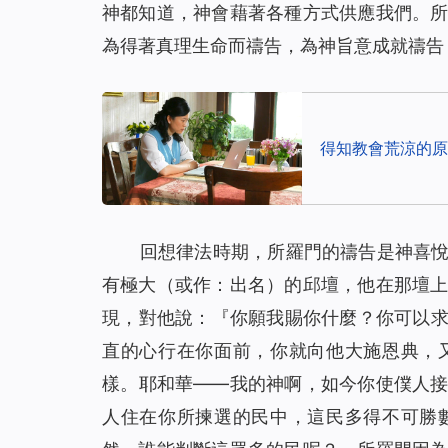
神都知道，神會藉著各種方式供應我們。
為得著真理生命而禱告，為神旨意成就禱告
得知教會荒涼的原
回想律法時期，所羅門的禱告是神喜
有極大（或作：出名）的邱壇，他在那壇
現，對他說：『
你願我賜你什麼？你可以
直的心行在你面前，你就向他大施恩典，
樣。耶和華——我的神啊，如今你使僕人
人住在你所揀選的民中，這民多得不可勝