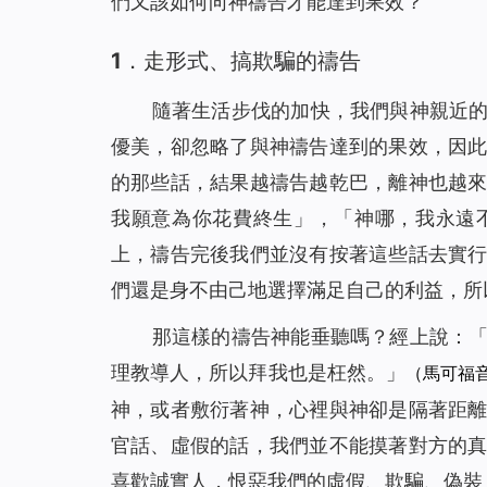
們又該如何向神禱告才能達到果效？
1．走形式、搞欺騙的禱告
隨著生活步伐的加快，我們與神親近
優美，卻忽略了與神禱告達到的果效，因
的那些話，結果越禱告越乾巴，離神也越
我願意為你花費終生」，「神哪，我永遠
上，禱告完後我們並沒有按著這些話去實
們還是身不由己地選擇滿足自己的利益，所
那這樣的禱告神能垂聽嗎？經上說：
理教導人，所以拜我也是枉然。
」
（馬可福音7
神，或者敷衍著神，心裡與神卻是隔著距
官話、虛假的話，我們並不能摸著對方的
喜歡誠實人，恨惡我們的虛假、欺騙、偽裝