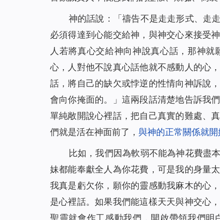
神的話說：「
禱告不是走走形式、走
必須得達到心能交給神，與神交心來接受
人若將真心交給神向神說真心話，那神就
心，人對他不說真心話他就不感動人的心
話，將自己的缺欠或悖逆的性情向神訴說
會向你掩面的。
」這兩段話清楚地告訴我
單純敞開說心裡話，把自己真實的難處、
們就是活在神面前了，
與神的正常關係就開
比如，我們因為軟弱不能為神花費盡
妹都能奉獻全人為你花費，可是我的身量
我真是虧欠你，願你的靈感動我麻木的心
是心裡話。如果我們能這樣天天與神交心
聖靈就會作工感動我們，開啟帶領我們明