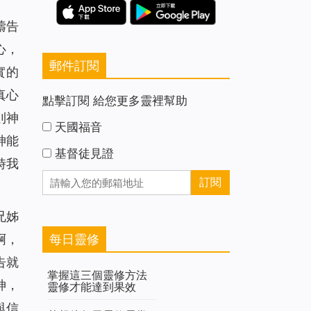
禱告
心，
郵件訂閱
實的
真心
點擊訂閱 給您更多靈裡幫助
則神
天國福音
神能
基督徒見證
時我
兄姊
每日靈修
啊，
告就
掌握這三個靈修方法
神，
靈修才能達到果效
與信