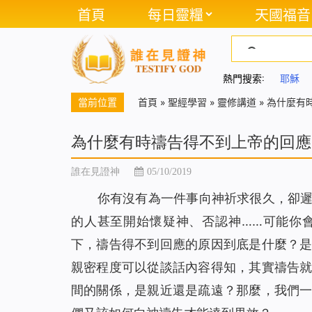
首頁
每日靈糧
天國福音
熱門搜索:
耶穌
當前位置
首頁
»
聖經學習
»
靈修講道
»
為什麼有
為什麼有時禱告得不到上帝的回應
誰在見證神
05/10/2019
你有沒有為一件事向神祈求很久，卻
的人甚至開始懷疑神、否認神……可能你
下，禱告得不到回應的原因到底是什麼？
親密程度可以從談話內容得知，其實禱告
間的關係，是親近還是疏遠？那麼，我們