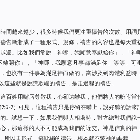
的時間越來越少，很多時候我們更注重禱告的次數、用詞
此禱告漸漸成了一種形式、規條，禱告的內容也是每天重
來越遠。比如我們常說「神哪，我願意奉獻給你」，「神
不離開你」，「神哪，我願意凡事都滿足你」等等。可
行，也沒有一件事為滿足神而做的，當涉及到肉體利益時
以這些就是說謊欺騙的禱告，是走過程的禱告。
「
這百姓用嘴唇尊敬我，心卻遠離我，他們將人的吩咐當
可見，這種禱告只是停留在嘴上，說好聽的話來
:6-7）
離的。試想一下，如果我們與人相處時，對方總對我們說
真心，那這樣的人不可能成為我們的近交。神是信實的神
，所以走形式、搞欺騙的禱告，根本就不蒙神的垂聽。