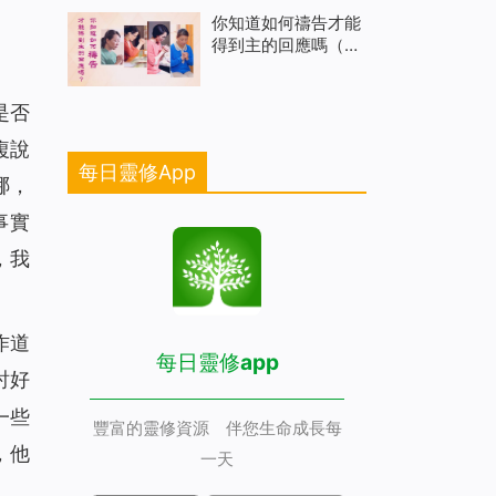
你知道如何禱告才能
得到主的回應嗎（有
聲讀物）
是否
複說
每日靈修App
哪，
事實
，我
作道
每日靈修app
討好
一些
豐富的靈修資源 伴您生命成長每
，他
一天