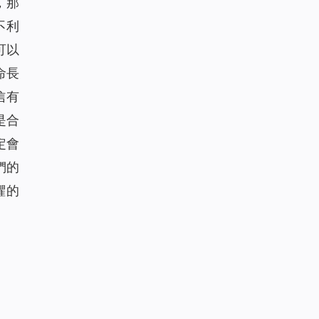
，那
不利
可以
命長
信有
是合
定會
們的
懼的