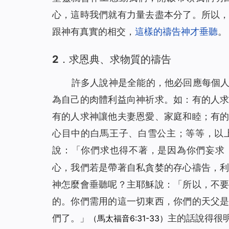
心，這時我們就有力量去盡本分了。所以
跟神有真實的相交，
這樣的禱告神才垂聽
。
2．求恩典、求物質的禱告
許多人說神是全能的，他必回應每個
為自己的肉體利益向神祈求。如：有的人
有的人求神讓他夫妻恩愛、家庭和睦；有
心目中的白馬王子、白雪公主；等等，以
說：「你們求也得不著，是因為你們妄求
心，我們若是帶著自私貪婪的存心禱告，
神怎麼會垂聽呢？主耶穌說：「
所以，不
的。你們需用的這一切東西，你們的天父
們了。
」
主的話說得很
（馬太福音6:31-33）