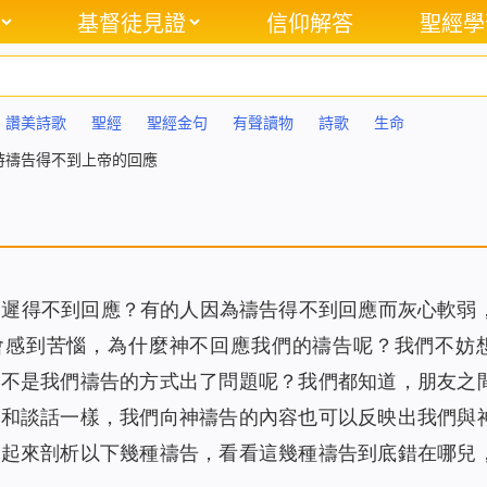
基督徒見證
信仰解答
聖經學
讚美詩歌
聖經
聖經金句
有聲讀物
詩歌
生命
時禱告得不到上帝的回應
遲遲得不到回應？有的人因為禱告得不到回應而灰心軟弱
會感到苦惱，為什麼神不回應我們的禱告呢？我們不妨
是不是我們禱告的方式出了問題呢？我們都知道，朋友之
就和談話一樣，我們向神禱告的內容也可以反映出我們與
一起來剖析以下幾種禱告，看看這幾種禱告到底錯在哪兒