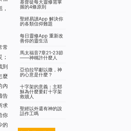
基督徒每天靈修需掌
握的4條原則
話，
聖經易讀App 解決你
的各類信仰難題
每日靈修App 重新改
善你的靈生活
常常
馬太福音7章21-23節
災；
——神稱許什麼人
找到
亞伯拉罕獻以撒，神
的心意是什麼？
怎麼
的內
十字架的意義：主耶
穌為什麼要釘十字架
禱告
救贖人
所求
聖經以外還有神的說
話作工嗎
給你
少的