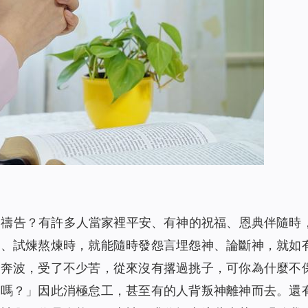
神禱告？有許多人當家裡平安、有神的祝福、恩典伴隨時
禍、試煉熬煉時，就能隨時發怨言埋怨神、論斷神，就如
苦奔波，受了不少苦，從來沒有撂過挑子，可你為什麼不
夠嗎？」因此消極怠工，甚至有的人背叛神離神而去。還