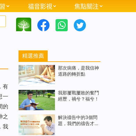
習
福音影視
焦點關注
精選推薦
那次病痛，是我信神
道路的轉折點
，有
我那屢戰屢敗的奮鬥
想一
經歷，禍兮？福兮！
間的
神之
解決禱告中的3個問
題，我們的禱告才能
，我
蒙主垂聽（有聲讀
物）