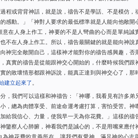
走過程或背背神話，就是說，禱告不是學話、不是模仿，
神的感動。
」「
神對人要求的最低標準就是人能向他敞開
願意在人身上作工，神要的不是人彎曲的心而是單純誠
，也不在人身上作工。所以，禱告最關鍵的就是能向神說
，向神完全敞開自己，這樣神才能對你的禱告感興趣，否
們，真實的禱告是從能跟神交心開始的，什麼時候我們跟
真實的敗壞情形都跟神訴說，能真正達到與神交心了，那
始建立起來了
。
本分，我們可以這樣和神禱告：「神哪，我看見有許多弟
太小，總為肉體享受、前途命運考慮打算，害怕受苦。神
，加給我信心、力量，使我早一天為你花費。」這樣的禱
，神鑒察人心肺腑，神看我們是誠心的，不是用嘴來應付
白為神花費的意義所在，讓我們有愛神、滿足神的心志