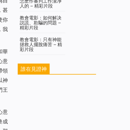
為自
怎麽作審判工作潔净
人的 – 精彩片段
，甚
教會電影：如何解决
使你
説謊、欺騙的問題 –
精彩片段
，我
教會電影：只有神能
拯救人擺脫痛苦 – 精
彩片段
和華
心意
誰在見證神
帶領
以神
門王
心意
終成