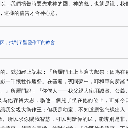
所以，我們禱告時要先求神的國、神的義，也就是說，我
，這樣的禱告才合神心意。
因，找到了聖靈作工的教會
悅的。就如經上記載：「所羅門王上基遍去獻祭；因為在
上獻一千犧牲作燔祭。在基遍，夜間夢中，耶和華向所羅
求。
』所羅門說：『你僕人——我父親大衛用誠實、公義
又為他存留大恩，賜他一個兒子坐在他的位上，正如今
接續我父親大衛作王；但我是幼童，不知道應當怎樣出入
數。所以求你賜我智慧，可以判斷你的民，能辨別是非