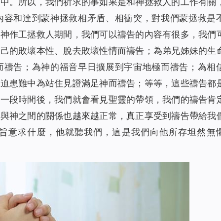
國中。所以，我們祈求的事如果是和神拯救人的工作有關
內容和達到蒙神拯救相矛盾、相衝突，對我們蒙拯救是
在神作工拯救人期間，我們可以禱告的內容有很多，我們
自己的敗壞本性、脫去敗壞性情而禱告；為弟兄姊妹的生
而禱告；為神的福音早日擴展到宇宙地極而禱告；為相
逼迫患難中為站住見證滿足神而禱告；等等，這些禱告都
，一段時間後，我們就會看見聖靈的帶領，我們的禱告肯
，與神之間的關係也越來越正常，真正享受到禱告帶給我
旨意求什麼，他就聽我們，這是我們向他所存坦然無