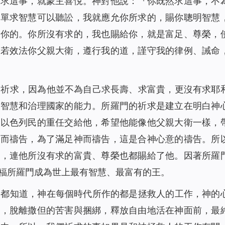
為求這事，就蒙主喜悅。神對他說：『
你既然求這事，不
，單求智慧可以聽訟，我就應允你所求的，賜你聰明智慧
像你的。你所沒有求的，我也賜給你，就是富足、尊榮，
你若效法你父親大衛，遵行我的道，謹守我的律例、誡命
的祈求，因為他並不為自己求長壽、求富貴，更沒有求耶
他智慧和治理國家的能力。所羅門的祈求是建立在明白神
領以色列民的重任交給他，希望他能像他父親大衛一樣，
付而禱告，為了滿足神而禱告，這是合神心意的禱告。所
慧，連他所沒有求的富貴、尊榮也都賜給了他。因著所羅
福所羅門成為世上最有智慧、最富有的王。
們都知道，神在每個時代所作的都是拯救人的工作，神的
著，脫離撒但的苦害與捆綁，釋放自由地活在神面前，最