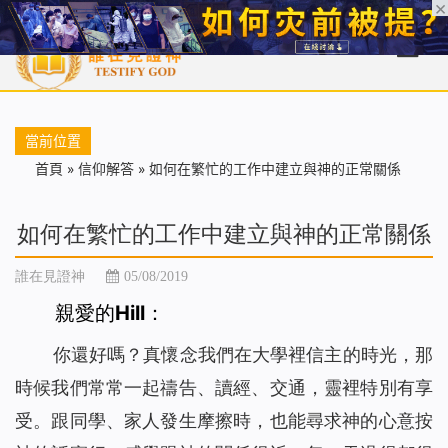
首頁
每日靈糧
天國福音
基督徒見證
信仰解答
聖經
當前位置
首頁
»
信仰解答
»
如何在繁忙的工作中建立與神的正常關係
如何在繁忙的工作中建立與神的正常關係
誰在見證神
05/08/2019
親愛的Hill：
你還好嗎？真懷念我們在大學裡信主的時光，那
時候我們常常一起禱告、讀經、交通，靈裡特別有享
受。跟同學、家人發生摩擦時，也能尋求神的心意按