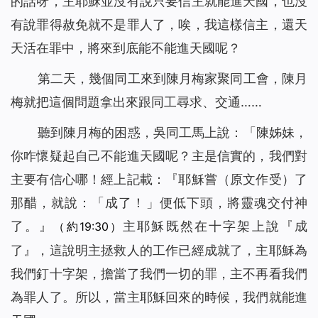
的話呀，主耶穌並沒有說只要信主就能進天國，也沒
有說罪得赦免就不是罪人了，唉，我這樣信主，還天
天活在罪中，將來到底能不能進天國呢？
第二天，幾個同工來到陳月梅家聚同工會，陳月
梅就把這個問題拿出來跟同工尋求、交通……
聽到陳月梅的困惑，吳同工馬上說：「陳姊妹，
你咋懷疑起自己不能進天國呢？主是信實的，我們對
主要有信心哪！經上記載：『耶穌嘗（原文作受）了
那醋，就說：「
成了！
」便低下頭，將靈魂交付神
了。』
主耶穌既然在十字架上說『
成
（約19:30）
了
』，這說明主拯救人的工作已經成就了，主耶穌為
我們釘十字架，擔當了我們一切的罪，主不再看我們
為罪人了。所以，當主耶穌回來的時候，我們就能進