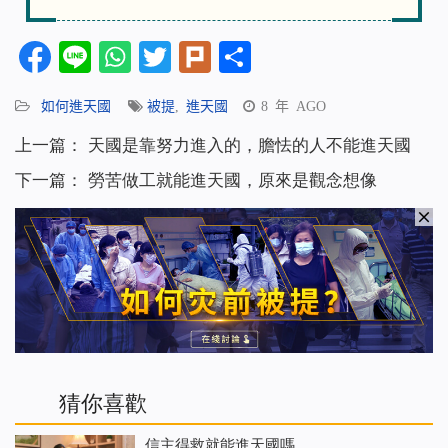
Facebook
Line
WhatsApp
Twitter
Plurk
分
享
如何進天國
被提
,
進天國
8 年 AGO
上一篇：
天國是靠努力進入的，膽怯的人不能進天國
下一篇：
勞苦做工就能進天國，原來是觀念想像
猜你喜歡
信主得救就能進天國嗎