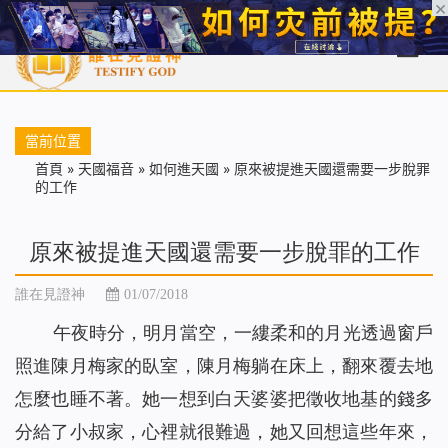
首頁
每日靈糧
天國福音
基督徒見證
信仰解答
聖經
當前位置
首頁
»
天國福音
»
如何進天國
»
原來被提進天國還需要一步脫罪
的工作
原來被提進天國還需要一步脫罪的工作
誰在見證神
01/07/2018
午夜時分，明月當空，一縷柔和的月光透過窗戶
照進陳月梅家的臥室，陳月梅躺在床上，翻來覆去地
怎麼也睡不著。她一想到白天婆婆把徵收地基的錢多
分給了小叔家，心裡就很難過，她又回想這些年來，