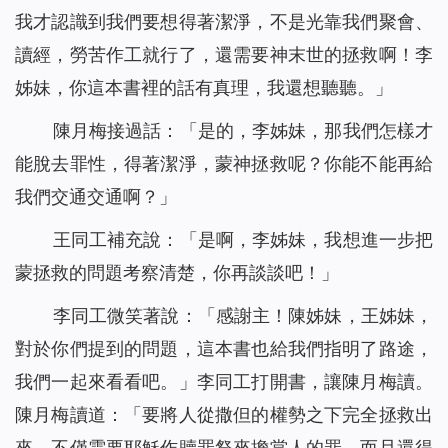
我才認識到我們要想得著潔淨，不是光靠我們聚會、
讀經，勞苦作工就行了，還需要神末世的拯救啊！李
姊妹，你這本書裡的話有真理，我還想聽聽。」
陳月梅接過話：「是的，李姊妹，那我們怎樣才
能脫去罪性，得著潔淨，蒙神拯救呢？你能不能再給
我們交通交通啊？」
王同工補充說：「是啊，李姊妹，我想進一步把
蒙拯救的問題考察清楚，你再談談吧！」
李同工微笑著說：「感謝主！陳姊妹，王姊妹，
對於你們提到的問題，這本書也給我們指明了路途，
我們一起來看看吧。」李同工打開書，讓陳月梅讀。
陳月梅讀道：「
要將人從撒但的權勢之下完全拯救出
來，不僅需要耶穌作贖罪祭來擔當人的罪，而且還得