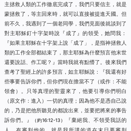
主拯救人類的工作徹底完成了，我們只要信主，就是
蒙拯救了，等主回來時，就可以直接被提進天國。但
前不久，我遇到了一個老同學，我們見面後就談到了
對主耶穌釘十字架時說『
成了
』的領受，她問我：
『如果主耶穌在十字架上說「
成了
」，是指神拯救人
類的工作全部都結束了，那主耶穌為什麼預言他末世
還要說話、作工呢？』當時我就有點懵了。後來我們
查考了聖經上的許多預言，如主耶穌說：『
我還有好
些事要告訴你們，但你們現在擔當不了
（或作：不能
領會）
。只等真理的聖靈來了，他要引導你們明白
（原文作：進入）
一切的真理；因為他不是憑自己說
的，乃是把他所聽見的都說出來，並要把將來的事告
訴你們
。』
『
棄絕我、不領受我話的
（約16:12-13）
人，有審判他的，就是我所講的道在末日要審判