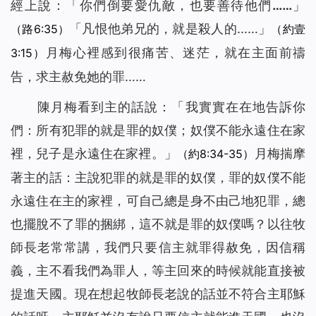
經上說：「
你們倒要愛仇敵，也要善待他們……
」
「凡恨他弟兄的，就是殺人的……」
（路6:35）
（約壹
月梅心裡感到很痛苦、迷茫，就在主面前禱
3:15）
告，求主赦免她的罪……
陳月梅看到主的話說：「
我實實在在地告訴你
們：所有犯罪的就是罪的奴僕；奴僕不能永遠住在家
裡，兒子是永遠住在家裡
。」
月梅揣摩
（約8:34-35）
著主的話：主說犯罪的就是罪的奴僕，罪的奴僕不能
永遠住在主的家裡，可自己總是身不由己地犯罪，總
也擺脫不了罪的捆綁，這不就是罪的奴僕嗎？以往牧
師長老常常講，我們只要信主就罪得赦免，因信稱
義，主不看我們為罪人，等主回來的時候就能直接被
提進天國。現在想起牧師長老說的話並不符合主耶穌