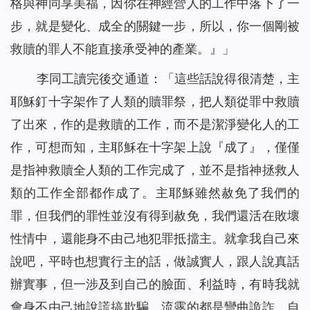
格與神同享美福，因你在神經營人的工作中落下了一
步，就是變化、成全的關鍵一步，所以，你一個剛被
救贖的罪人不能直接承受神的產業。
』」
李同工讀完後交通道：「這些話說得很清楚，主
耶穌釘十字架作了人類的贖罪祭，把人類從罪中救贖
了出來，作的是救贖的工作，而不是潔淨變化人的工
作，可想而知，主耶穌在十字架上說『
成了
』，僅僅
是指神救贖全人類的工作完成了，並不是指神拯救人
類的工作全部都作成了。主耶穌雖然赦免了我們的
罪，但我們的罪性並沒有得到赦免，我們還活在敗壞
性情中，還能身不由己地犯罪抵擋主。就拿我自己來
說吧，平時也想實行主的話，做誠實人，跟人說真話
辦實事，但一涉及到自己的臉面、利益時，有時我就
會身不由己地說謊搞欺騙，流露的都是彎曲詭詐、自