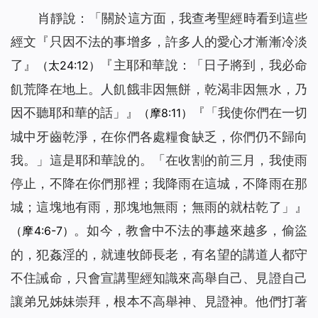
信仰逼迫：帶上癱瘓丈夫去逃亡（有聲讀物）
43
肖靜說：「關於這方面，我查考聖經時看到這些
孩子病危，是神讓他化險為夷（有聲讀物）
44
經文『
只因不法的事增多，許多人的愛心才漸漸冷淡
我們應該怎樣對待執政掌權的？（有聲讀物）
45
了
』
『主耶和華說：「
日子將到，我必命
（太24:12）
聖經的預言，我終於知道該怎麼對待了（有聲讀物）
46
飢荒降在地上。人飢餓非因無餅，乾渴非因無水，乃
當計劃趕不上變化時，你該怎麼辦（有聲讀物）
47
因不聽耶和華的話
」』
『「
我使你們在一切
（摩8:11）
不會扶持幫助弟兄姊妹怎麼辦？這裡有三條實行路途（有聲
48
城中牙齒乾淨，在你們各處糧食缺乏，你們仍不歸向
讀物）
撒瑪利亞婦人的聰明之處（有聲讀物）
49
我。
」這是耶和華說的。「
在收割的前三月，我使雨
防備法利賽人和撒都該人的酵(有聲讀物)
50
停止，不降在你們那裡；我降雨在這城，不降雨在那
埃提阿伯太監接受福音給我們的啟示（有聲讀物）
51
城；這塊地有雨，那塊地無雨；無雨的就枯乾了
」』
約拿為何被魚吞（有聲讀物）
52
。如今，教會中不法的事越來越多，偷盜
（摩4:6-7）
我對「迦南婦人的信心」有了新的認識（有聲讀物）
53
的，犯姦淫的，就連牧師長老，有名望的講道人都守
為什麼只有彼得認出了主耶穌是基督？（有聲讀物）
54
不住誡命，只會宣講聖經知識來高舉自己、見證自己
主耶穌為什麼稱許彼得的信呢（有聲讀物）
55
讓弟兄姊妹崇拜，根本不高舉神、見證神。他們打著