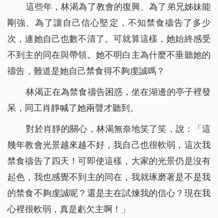
身患淋巴癌，是神將我從死亡邊緣救回（有聲讀物）
15
這些年，林渴為了教會的復興、為了弟兄姊妹能
聖經裡的話都是神默示的嗎
16
剛強、為了讓自己信心堅定，不知禁食禱告了多少
神的拯救，使我脫離了「巫醫」的苦害（有聲讀物）
17
次，連她自己也數不清了。可就算這樣，她始終感受
神的話語帶領我走出家人圍攻（有聲讀物）
18
不到主的同在與帶領。她不明白主為什麼不垂聽她的
看！主耶穌已「駕雲降臨」（有聲讀物）
19
禱告，難道是她自己禁食得不夠虔誠嗎？
放下賭博後真輕鬆（有聲讀物）
20
【基督徒必讀】基督徒當如何對待聖經預言（有聲讀物）
21
林渴正在為禁食禱告困惑，坐在湖邊的亭子裡發
神用皮子給亞當夏娃做衣服穿的心意是什么（有聲讀物）
22
呆，同工肖靜喊了她兩聲才聽到。
為什麼禁食禱告，教會荒涼的問題還是沒有得到解決（有聲
23
對於肖靜的關心，林渴無奈地笑了笑，說：「這
讀物）
幾年教會光景越來越不好，我自己也很軟弱，這次我
信主卻白天犯罪、晚上認罪的人能進天國嗎 （有聲讀物）
24
你知道如何禱告才能得到主的回應嗎（有聲讀物）
禁食禱告了四天！可即使這樣，大家的光景仍是沒有
25
找回初心，誠實做人（有聲讀物）
26
起色，我也感覺不到主的同在，我就琢磨著是不是我
在神凡事都能！ ——一名年近70歲基督徒的演員經歷（有
27
的禁食不夠虔誠呢？還是主在試煉我的信心？現在我
聲讀物）
心裡很軟弱，真是虧欠主啊！」
從富翁的空中樓閣夢帶來的啟發（有聲讀物）
28