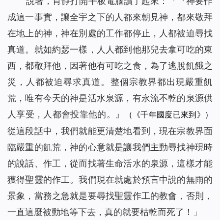
說著，肖靜打開平板電腦讀了起來：「『
神要作
成這一事實，讓全宇之下的人都來朝見神，都來敬拜
在地上的神，神在別處的工作都停止，人都被迫尋找
真道。就如約瑟一樣，人人都到他那兒去拿可吃的東
西，都敬拜他，因著他有可吃之食，為了逃脫飢餓之
災，人都被迫尋求真道。整個宗教界都出現嚴重飢
荒，唯有今天的神是活水泉源，有永流不乾的泉源供
人享受，人都會投靠他的。
』
（《千年國度已來到》）
從這段話中，我們就能更清楚地看到，現在宗教界面
臨嚴重的飢荒，神的心意就是讓我們主動尋找神現時
的說話、作工，從而找著生命活水的泉源，這樣才能
獲得聖靈的作工。我們現在就處於預言中說的無雨的
景象，當務之急就是要尋找聖靈作工的教會，否則，
一直這麼被動地等下去，真的就要枯乾而死了！」