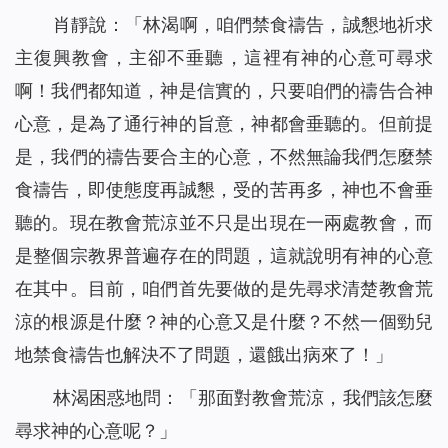
從「神尋找迷路羊」的比喻中看到神對人類的愛惜（有聲讀
肖靜說：「林渴啊，咱們禁食禱告，誠懇地祈求
29
物）
主復興教會，主卻不垂聽，這裡有神的心意可尋求
當我改變自己的禱告後⋯⋯（有聲讀物）
30
啊！我們都知道，神是信實的，只要咱們的禱告合神
在死亡線上，誰為她帶來了希望之光？(有聲讀物)
31
心意，是為了通行神的旨意，神都會垂聽的。但前提
風口浪尖，是誰保守爸爸平安回家？（有聲讀物）
32
是，我們的禱告要合主的心意，不然無論我們怎麼禁
有恩賜的人，真的是合神心意的人嗎（有聲讀物）
33
食禱告，即使態度再誠懇，受的苦再多，神也不會垂
神將我從網絡遊戲的泥潭中救起（有聲讀物）
34
聽的。現在教會荒涼並不只是出現在一兩處教會，而
只要做到三方面，你與神就能保持正常關係（有聲讀物）
35
是整個宗教界普遍存在的問題，這就說明有神的心意
基督徒靈修-掌握三要素，讓你與神更親近！（有聲讀物）
36
是誰給了她一個溫暖的家？（有聲讀物）
在其中。目前，咱們首先要做的是先尋求清楚教會荒
37
【基督徒日記】將心安靜在神面前的四條實行（有聲讀物）
38
涼的根源是什麼？神的心意又是什麼？不然一個勁兒
懷孕七個月的我，被綁架後……（有聲讀物）
39
地禁食禱告也解決不了問題，還餓出病來了！」
擺脫網絡小說的誘惑，我正常了！（有聲讀物）
40
林渴困惑地問：「那面對教會荒涼，我們該怎麼
「主耶穌不守安息日」給我們帶來的啟發（有聲讀物）
41
尋求神的心意呢？」
人生匆匆，我們該追求什麼？（有聲讀物）
42