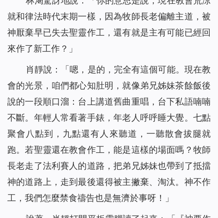
林渴驚訝地說：「你的意思是說，現在教會荒涼
就和律法時代末期一樣，因為牧師長老偏離主道，被
神厭棄早已失去聖靈作工，還有就是主有可能已經回
來作了新工作？」
肖靜說：「嗯，是的，完全有這個可能。現在教
會的光景，咱們都心知肚明，就像弟兄姊妹茶餘飯後
說的一段順口溜：台上講道舊曲重唱，台下私語喃喃
不斷。年輕人常看著手錶，年老人呼呼睡大覺。七點
聚會八點到，九點還有人來聽道，一聽散會拔腿就
跑。若聖靈還在教會作工，能是這樣的場面嗎？牧師
長老走了法利賽人的道路，把弟兄姊妹也帶到了抵擋
神的道路上，走到最後還得被主撇棄、淘汰。神不作
工，我們怎麼禁食禱告也是無濟於事呀！」