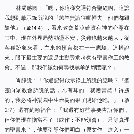
林渴感慨：「嗯，你這樣交通符合聖經啊。這讓
我想到啟示錄所說的『
羔羊無論往哪裡去，他們都跟
隨他
』
，看來教會荒涼確實有神的心意在
（啟14:4）
其中。現在外界局勢動盪不安，災難也越來越大，從
各種跡象來看，主來的預言都在一一應驗。這樣說
來，眼下最主要的還是主動尋求考察有聖靈作工的教
會。不過，那我們該如何尋找羔羊的腳蹤呢？」
肖靜說：「你還記得啟示錄上所說的話嗎？『
聖
靈向眾教會所說的話，凡有耳的，就應當聽！得勝
的，我必將神樂園中生命樹的果子賜給他吃。
』（啟
2:7）還有約翰福音：『
我還有好些事要告訴你們，
但你們現在擔當不了
（或作：不能領會）
。只等真理
的聖靈來了，他要引導你們明白
（原文作：進入）
一