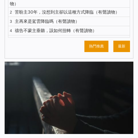
物）
苦盼主30年，沒想到主卻以這種方式降臨（有聲讀物）
2
主再來是駕雲降臨嗎（有聲讀物）
3
禱告不蒙主垂聽，該如何扭轉（有聲讀物）
4
五餅二魚背後，主耶穌的心思到底是什麼？（有聲讀物）
5
熱門推薦
最新
你知道主耶穌復活顯現的更深意義嗎？（有聲讀物）
6
對聖經的這種觀念，讓我險些錯過主的再來（有聲讀物）
7
我終於明白了什麼才是有意義的人生（有聲讀物）
8
解決禱告中的3個問題，我們的禱告才能蒙主垂聽（有聲讀
9
物）
注重神的聲音才能迎接到主重歸（有聲讀物）
10
識破撒但詭計後，聚會親近神我不再缺席（有聲讀物）
11
與其昧著良心工作 不如做誠實人大膽地說NO（有聲讀物）
12
聖經中得救與進天國其實是兩碼事（有聲讀物）
13
依靠神，收穫的不只是工作（有聲讀物）
14