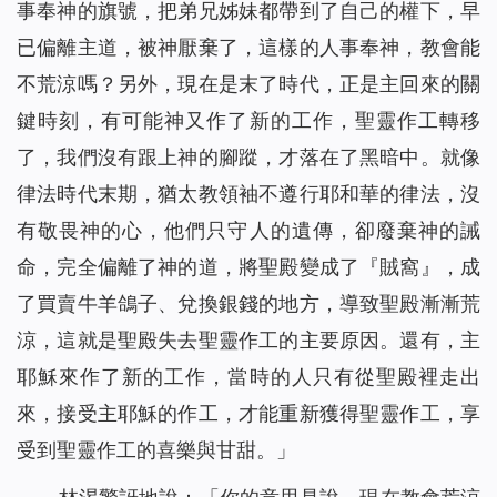
事奉神的旗號，把弟兄姊妹都帶到了自己的權下，早
已偏離主道，被神厭棄了，這樣的人事奉神，教會能
不荒涼嗎？另外，現在是末了時代，正是主回來的關
鍵時刻，有可能神又作了新的工作，聖靈作工轉移
了，我們沒有跟上神的腳蹤，才落在了黑暗中。就像
律法時代末期，猶太教領袖不遵行耶和華的律法，沒
有敬畏神的心，他們只守人的遺傳，卻廢棄神的誡
命，完全偏離了神的道，將聖殿變成了『賊窩』，成
了買賣牛羊鴿子、兌換銀錢的地方，導致聖殿漸漸荒
涼，這就是聖殿失去聖靈作工的主要原因。還有，主
耶穌來作了新的工作，當時的人只有從聖殿裡走出
來，接受主耶穌的作工，才能重新獲得聖靈作工，享
受到聖靈作工的喜樂與甘甜。」