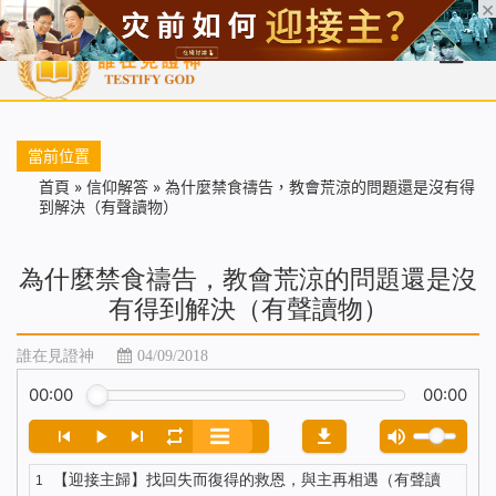
首頁
每日靈糧
天國福音
基督徒見證
信仰解答
聖經
當前位置
首頁
»
信仰解答
»
為什麼禁食禱告，教會荒涼的問題還是沒有得
到解決（有聲讀物）
為什麼禁食禱告，教會荒涼的問題還是沒
有得到解決（有聲讀物）
誰在見證神
04/09/2018
00:00
00:00
【迎接主歸】找回失而復得的救恩，與主再相遇（有聲讀
1