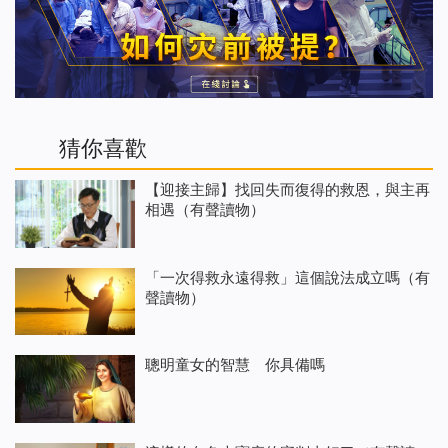
猜你喜歡
【迎接主歸】找回失而復得的救恩，與主再
相遇（有聲讀物）
「一次得救永遠得救」這個說法成立嗎（有
聲讀物）
聰明童女的智慧 你具備嗎