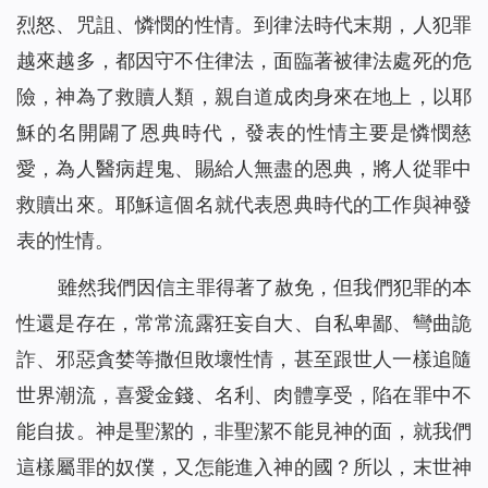
烈怒、咒詛、憐憫的性情。到律法時代末期，人犯罪
越來越多，都因守不住律法，面臨著被律法處死的危
險，神為了救贖人類，親自道成肉身來在地上，以耶
穌的名開闢了恩典時代，發表的性情主要是憐憫慈
愛，為人醫病趕鬼、賜給人無盡的恩典，將人從罪中
救贖出來。耶穌這個名就代表恩典時代的工作與神發
表的性情。
雖然我們因信主罪得著了赦免，但我們犯罪的本
性還是存在，常常流露狂妄自大、自私卑鄙、彎曲詭
詐、邪惡貪婪等撒但敗壞性情，甚至跟世人一樣追隨
世界潮流，喜愛金錢、名利、肉體享受，陷在罪中不
能自拔。神是聖潔的，非聖潔不能見神的面，就我們
這樣屬罪的奴僕，又怎能進入神的國？所以，末世神