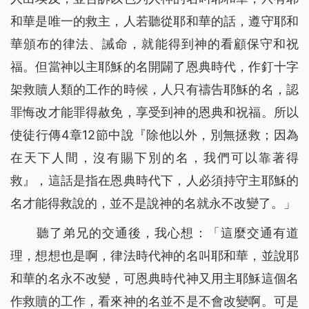
和華是唯一的救主，人若聽從耶和華的話，遵守耶和
華頒布的律法、誡命，就能得到神的看顧保守和祝
福。但當神以主耶穌的名開闢了恩典時代，作釘十字
架救贖人類的工作的時候，人只有禱告耶穌的名，認
罪悔改才能罪得赦免，享受到神的恩典和祝福。所以
使徒行傳4章12節中說『除他以外，別無拯救；因為
在天下人間，沒有賜下別的名，我們可以靠著得
救』，這話是指在恩典時代下，人必須持守主耶穌的
名才能得救說的，並不是說神的名就永不改變了。」
聽了弟兄的交通後，我心想：「這麼交通有道
理，想想也是啊，律法時代神的名叫耶和華，並說耶
和華的名永不改變，可恩典時代神又用主耶穌這個名
作救贖的工作，看來神的名並不是不會改變啊。可是