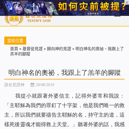
首頁
每日靈糧
天國福音
基督徒見證
信仰解答
聖經
當前位置
首頁
»
基督徒見證
»
歸向神的見證
»
明白神名的奧祕，我跟上了
羔羊的腳蹤
明白神名的奧祕，我跟上了羔羊的腳蹤
誰在見證神
28/08/2019
我從小就跟著外婆信主，記得外婆常和我說：
「主耶穌為我們的罪釘了十字架，他是我們唯一的救
主，所以我們就要禱告主耶穌的名，持守主的道，這
樣死後靈魂才能得救上天堂。」聽著外婆的話，我感