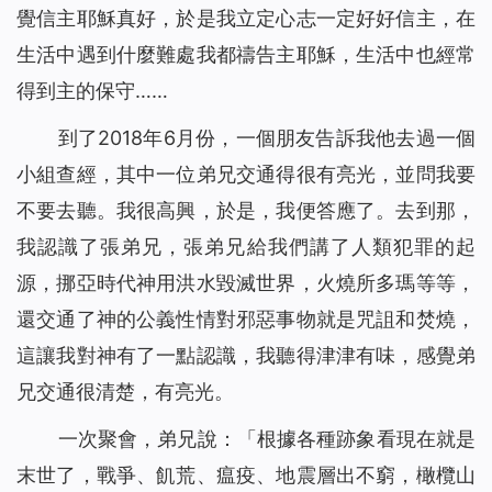
覺信主耶穌真好，於是我立定心志一定好好信主，在
生活中遇到什麼難處我都禱告主耶穌，生活中也經常
得到主的保守……
到了2018年6月份，一個朋友告訴我他去過一個
小組查經，其中一位弟兄交通得很有亮光，並問我要
不要去聽。我很高興，於是，我便答應了。去到那，
我認識了張弟兄，張弟兄給我們講了人類犯罪的起
源，挪亞時代神用洪水毀滅世界，火燒所多瑪等等，
還交通了神的公義性情對邪惡事物就是咒詛和焚燒，
這讓我對神有了一點認識，我聽得津津有味，感覺弟
兄交通很清楚，有亮光。
一次聚會，弟兄說：「根據各種跡象看現在就是
末世了，戰爭、飢荒、瘟疫、地震層出不窮，橄欖山