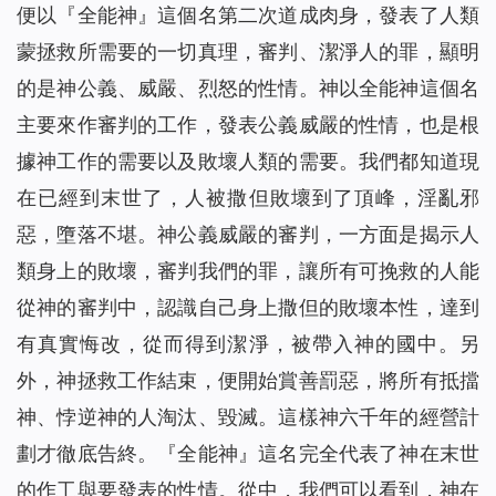
便以『全能神』這個名第二次道成肉身，發表了人類
蒙拯救所需要的一切真理，審判、潔淨人的罪，顯明
的是神公義、威嚴、烈怒的性情。神以全能神這個名
主要來作審判的工作，發表公義威嚴的性情，也是根
據神工作的需要以及敗壞人類的需要。我們都知道現
在已經到末世了，人被撒但敗壞到了頂峰，淫亂邪
惡，墮落不堪。神公義威嚴的審判，一方面是揭示人
類身上的敗壞，審判我們的罪，讓所有可挽救的人能
從神的審判中，認識自己身上撒但的敗壞本性，達到
有真實悔改，從而得到潔淨，被帶入神的國中。另
外，神拯救工作結束，便開始賞善罰惡，將所有抵擋
神、悖逆神的人淘汰、毀滅。這樣神六千年的經營計
劃才徹底告終。『全能神』這名完全代表了神在末世
的作工與要發表的性情。從中，我們可以看到，神在