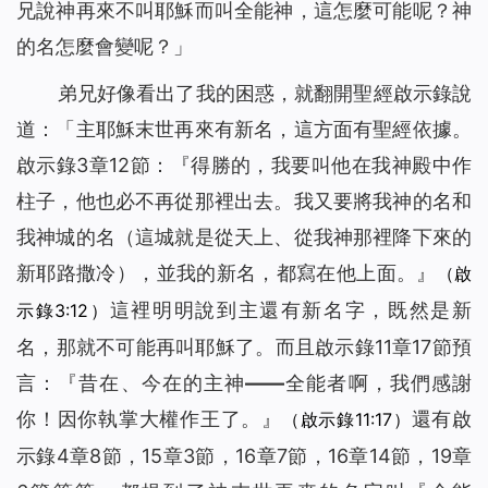
兄說神再來不叫耶穌而叫全能神，這怎麼可能呢？神
的名怎麼會變呢？」
弟兄好像看出了我的困惑，就翻開聖經啟示錄說
道：「主耶穌末世再來有新名，這方面有聖經依據。
啟示錄3章12節：『
得勝的，我要叫他在我神殿中作
柱子，他也必不再從那裡出去。我又要將我神的名和
我神城的名（這城就是從天上、從我神那裡降下來的
新耶路撒冷），並我的新名，都寫在他上面。
』
（啟
這裡明明說到主還有新名字，既然是新
示錄3:12）
名，那就不可能再叫耶穌了。而且啟示錄11章17節預
言：『
昔在、今在的主神——全能者啊，我們感謝
你！因你執掌大權作王了。
』
還有啟
（啟示錄11:17）
示錄4章8節，15章3節，16章7節，16章14節，19章