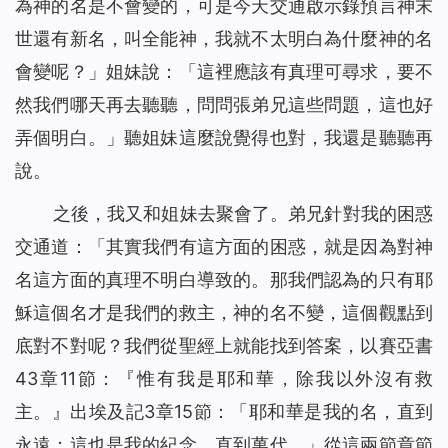
為神的名是不會變的，可是今天交通啟示錄預言神末
世還有新名，叫全能神，我就不太明白為什麼神的名
會變呢？」姐妹說：「這裡應該有真理可尋求，要不
然我們哪天再去聽聽，問問張弟兄這些問題，這也好
弄個明白。」聽姐妹這麼說覺得也對，我還是聽聽再
說。
之後，我又和姐妹去聚會了。弟兄針對我的困惑
交通道：「其實我們有這方面的困惑，就是因為對神
名這方面的真理不明白導致的。那我們認為的只有耶
穌這個名才是我們的救主，神的名不變，這個觀點到
底對不對呢？我們從聖經上就能找到答案，以賽亞書
43章11節：『
惟有我是耶和華，除我以外沒有救
主。
』出埃及記3章15節：「
耶和華是我的名，直到
永遠；這也是我的紀念，直到萬代。
」從這兩節章節