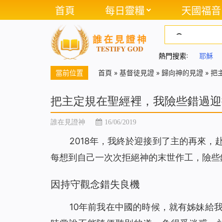
首頁
每日靈糧
天國福音
熱門搜索:
耶穌
當前位置
首頁
»
基督徒見證
»
歸向神的見證
»
把
把主定規在聖經裡，我險些錯過迎
誰在見證神
16/06/2019
2018年，我終於迎接到了主的再來
每想到自己一次次拒絕神的末世作工，險些
因持守觀念錯失良機
10年前我在中國的時候，就有姊妹給