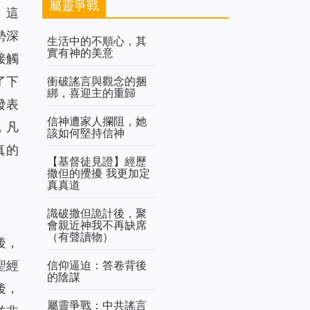
屬靈爭戰
》這
勢深
生活中的不順心，其
實有神的美意
接觸
衝破謠言與觀念的捆
了下
綁，喜迎主的重歸
發表
信神遭家人攔阻，她
，凡
該如何堅持信神
真的
【基督徒見證】經歷
撒但的攪擾 我更加定
真真道
識破撒但詭計後，聚
會親近神我不再缺席
（有聲讀物）
後，
信仰逼迫：答卷背後
聖經
的陰謀
後，
屬靈爭戰：中共謠言