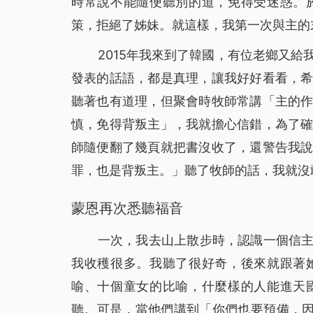
時常說不能隨便聽別的道，免得受迷惑。
策，拒絕了姊妹。就這樣，我第一次與主的
2015年我來到了韓國，有位老鄉又
發表的話語，都是真理，讓我好好看看，
聽著也有道理，但聚會時牧師常講「主的
慎，免得背叛主」，我就擔心信錯，為了
師隨便翻了幾頁就把書沒收了，還警告我
罪，也是背叛主。」聽了牧師的話，我就沒
蒙恩再次悉聽福音
一次，我去山上散步時，認識一個信
我收穫很多。我聽了很好奇，後來就跟著
喻、十個童女的比喻，什麼樣的人能進天
聽。可是，當他們講到「
你們也要預備，