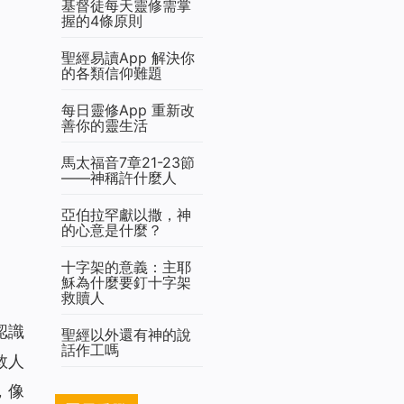
基督徒每天靈修需掌
握的4條原則
聖經易讀App 解決你
的各類信仰難題
每日靈修App 重新改
善你的靈生活
馬太福音7章21-23節
——神稱許什麼人
亞伯拉罕獻以撒，神
的心意是什麼？
十字架的意義：主耶
穌為什麼要釘十字架
救贖人
認識
聖經以外還有神的說
話作工嗎
救人
，像