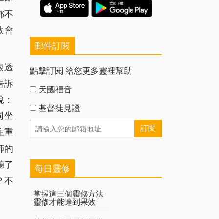
都不
教會
郵件訂閱
很透
點擊訂閱 給您更多靈裡幫助
告訴
天國福音
說：
基督徒見證
同坐
注重
師的
聽了
每日靈修
？不
掌握這三個靈修方法
靈修才能達到果效