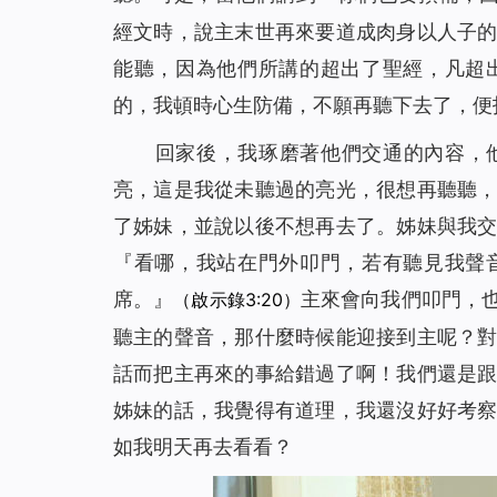
經文時，說主末世再來要道成肉身以人子
能聽，因為他們所講的超出了聖經，凡超
的，我頓時心生防備，不願再聽下去了，便
回家後，我琢磨著他們交通的內容，
亮，這是我從未聽過的亮光，很想再聽聽
了姊妹，並說以後不想再去了。姊妹與我
『
看哪，我站在門外叩門，若有聽見我聲
席。
』
主來會向我們叩門，
（啟示錄3:20）
聽主的聲音，那什麼時候能迎接到主呢？
話而把主再來的事給錯過了啊！我們還是
姊妹的話，我覺得有道理，我還沒好好考
如我明天再去看看？