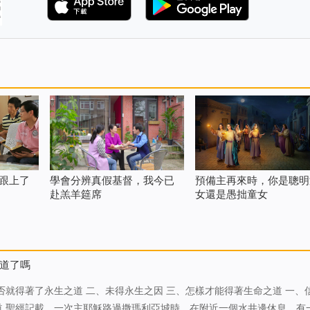
跟上了
學會分辨真假基督，我今已
預備主再來時，你是聰明
赴羔羊筵席
女還是愚拙童女
道了嗎
道 聖經記載，一次主耶穌路過撒瑪利亞城時，在附近一個水井邊休息，有