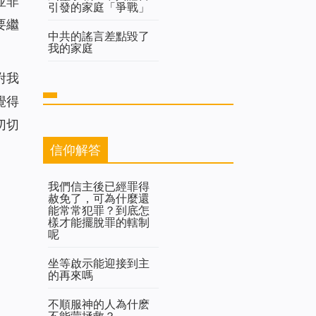
並非
引發的家庭「爭戰」
要繼
中共的謠言差點毀了
我的家庭
咐我
覺得
切切
信仰解答
我們信主後已經罪得
赦免了，可為什麼還
能常常犯罪？到底怎
樣才能擺脫罪的轄制
呢
坐等啟示能迎接到主
的再來嗎
不順服神的人為什麽
不能蒙拯救？