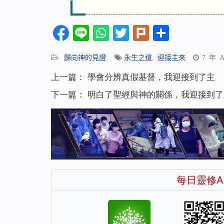
Facebook
Line
WhatsApp
Twitter
Plurk
分
享
歸向神的見證
永生之道
,
迎接主來
7 年 
上一篇：
學會分辨真假基督，我迎接到了主
下一篇：
明白了聖經與神的關係，我迎接到了
每日靈修A