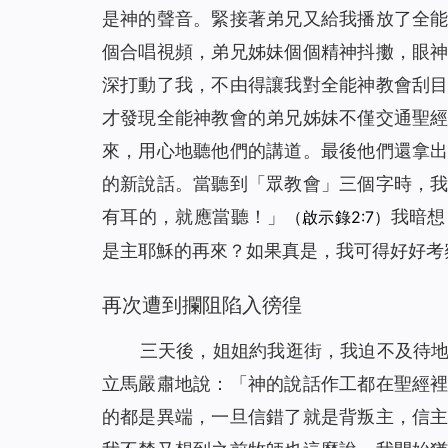
是神的聲音。緊接著弟兄又給我播放了全
個合唱視頻，弟兄姊妹個個精神抖擻，眼
深打動了我，不由得讓我對全能神教會刮
才發現全能神教會的弟兄姊妹不僅交通聖
來，用心地聽他們的講道。最後他們還拿
的新說話。當聽到「眾教會」三個字時，
有耳的，就應當聽！
」
我暗想
（啟示錄2:7）
是主耶穌的再來？如果真是，我可得好好考
再次遭到攔阻陷入徬徨
三天後，姐姐約我逛街，我迫不及待
立馬嚴肅地說：「神的說話作工都在聖經
的都是異端，一旦信錯了就是背叛主，信