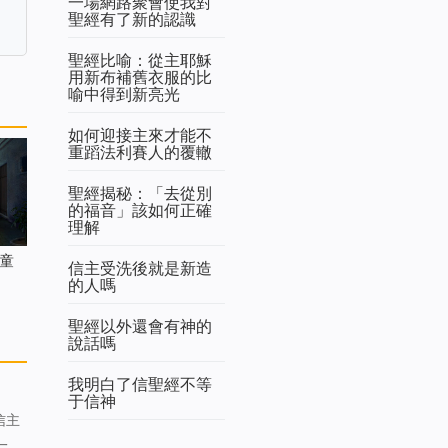
一場網路聚會使我對
聖經有了新的認識
聖經比喻：從主耶穌
用新布補舊衣服的比
喻中得到新亮光
如何迎接主來才能不
重蹈法利賽人的覆轍
聖經揭秘：「去從別
的福音」該如何正確
理解
童
信主受洗後就是新造
的人嗎
聖經以外還會有神的
說話嗎
我明白了信聖經不等
于信神
一個