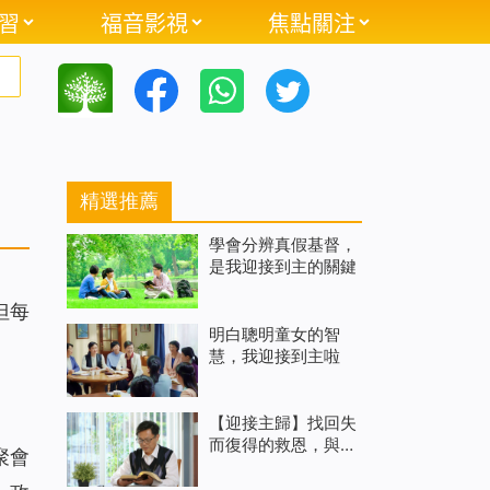
習
福音影視
焦點關注
精選推薦
學會分辨真假基督，
是我迎接到主的關鍵
但每
明白聰明童女的智
慧，我迎接到主啦
【迎接主歸】找回失
而復得的救恩，與主
聚會
再相遇（有聲讀物）