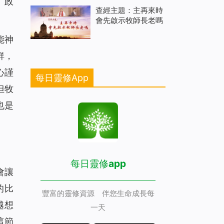
」政
查經主題：主再來時
會先啟示牧師長老嗎
能神
鮮，
心謹
每日靈修App
但牧
也是
每日靈修app
會讓
的比
豐富的靈修資源 伴您生命成長每
越想
一天
這節