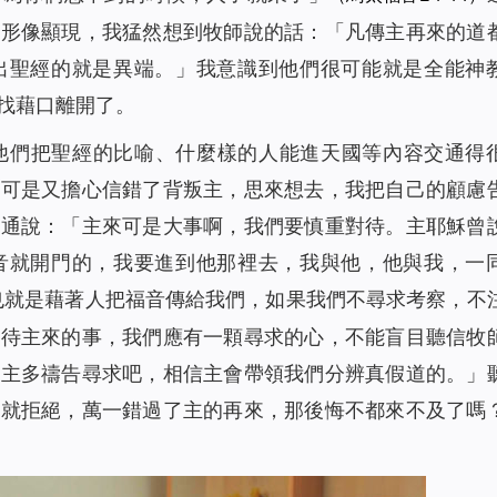
的形像顯現，我猛然想到牧師說的話：「凡傳主再來的道
出聖經的就是異端。」我意識到他們很可能就是全能神
找藉口離開了。
他們把聖經的比喻、什麼樣的人能進天國等內容交通得
，可是又擔心信錯了背叛主，思來想去，我把自己的顧慮
交通說：「主來可是大事啊，我們要慎重對待。主耶穌曾
音就開門的，我要進到他那裡去，我與他，他與我，一
也就是藉著人把福音傳給我們，如果我們不尋求考察，不
對待主來的事，我們應有一顆尋求的心，不能盲目聽信牧
跟主多禱告尋求吧，相信主會帶領我們分辨真假道的。」
察就拒絕，萬一錯過了主的再來，那後悔不都來不及了嗎