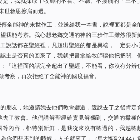
於是，我就採取了牧師的不看、不聽、不接觸的「三不
末世救恩擦肩而過。
給我傳全能神的末世作工，並送給我一本書，說裡面都是全
希望我能考察。我心想老鄉交通的神的三步作工雖然很新
作工說話都在聖經裡，凡超出聖經的都是異端，一定要小
確認主是否真的回來了，我就把書拿給牧師讓他把把關。
說：「這裡面的話完全超出了聖經，不能看，你沒有分辨
敢考察，再次拒絕了全能神的國度福音。
主的朋友，她邀請我去他們教會聽道，還說去了之後肯定
她去了教會。他們講解聖經確實見解獨到，交通的撒種
國等內容，都特別新鮮，是我從來沒有聽過的，我越聽
因為你們想不到的時候，人子就來了
」
（馬太福音24:44）