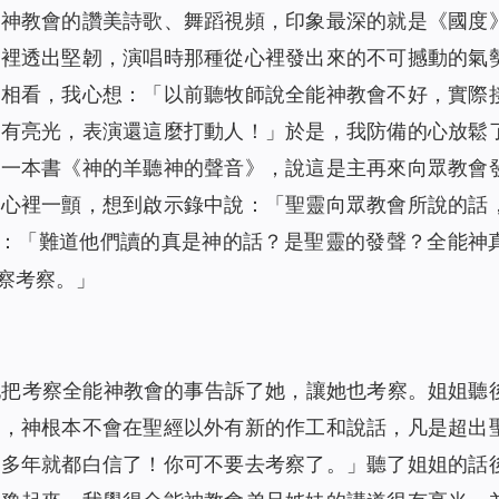
能神教會的讚美詩歌、舞蹈視頻，印象最深的就是《國度
神裡透出堅韌，演唱時那種從心裡發出來的不可撼動的氣
目相看，我心想：「以前聽牧師說全能神教會不好，實際
經有亮光，表演還這麼打動人！」於是，我防備的心放鬆
出一本書《神的羊聽神的聲音》，說這是主再來向眾教會
我心裡一顫，想到啟示錄中說：「
聖靈向眾教會所說的話
：「難道他們讀的真是神的話？是聖靈的發聲？全能神
察考察。」
地把考察全能神教會的事告訴了她，讓她也考察。姐姐聽
裡，神根本不會在聖經以外有新的作工和說話，凡是超出
主多年就都白信了！你可不要去考察了。」聽了姐姐的話