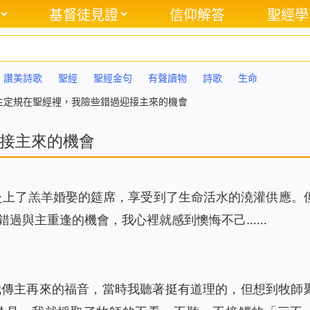
基督徒見證
信仰解答
聖經學
讚美詩歌
聖經
聖經金句
有聲讀物
詩歌
生命
主定規在聖經裡，我險些錯過迎接主來的機會
接主來的機會
，赴上了羔羊婚娶的筵席，享受到了生命活水的澆灌供應。
錯過與主重逢的機會，我心裡就感到懊悔不己……
我傳主再來的福音，當時我聽著挺有道理的，但想到牧師